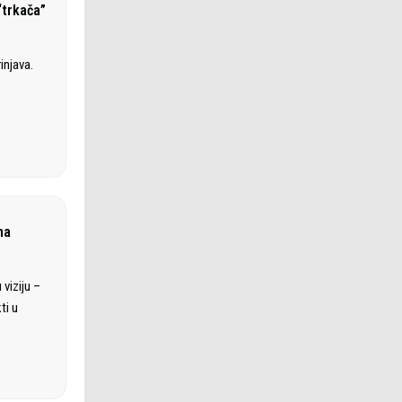
“trkača”
injava.
na
viziju –
ti u