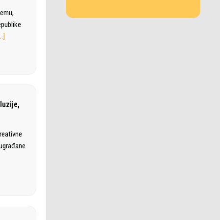
remu,
epublike
…]
luzije,
kreativne
 sugrađane