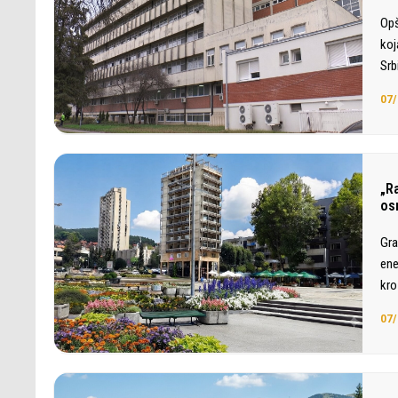
Opš
koj
Srb
07/
„Ra
os
Gra
ene
kro
07/