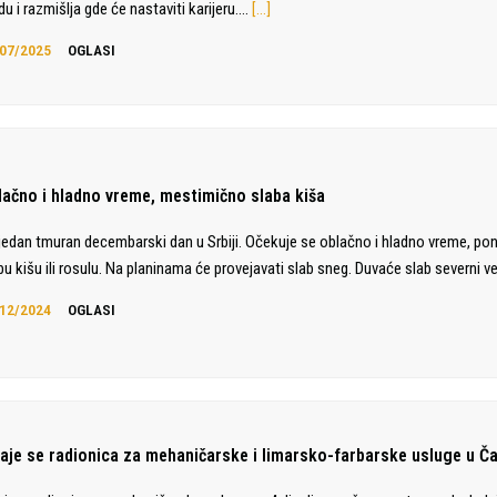
du i razmišlja gde će nastaviti karijeru.…
[…]
07/2025
OGLASI
lačno i hladno vreme, mestimično slaba kiša
jedan tmuran decembarski dan u Srbiji. Očekuje se oblačno i hladno vreme, po
bu kišu ili rosulu. Na planinama će provejavati slab sneg. Duvaće slab severni ve
12/2024
OGLASI
daje se radionica za mehaničarske i limarsko-farbarske usluge u Č