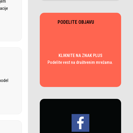
ajem
acije
PODELITE OBJAVU
KLIKNITE NA ZNAK PLUS
Podelite vest na društvenim mrežama.
model