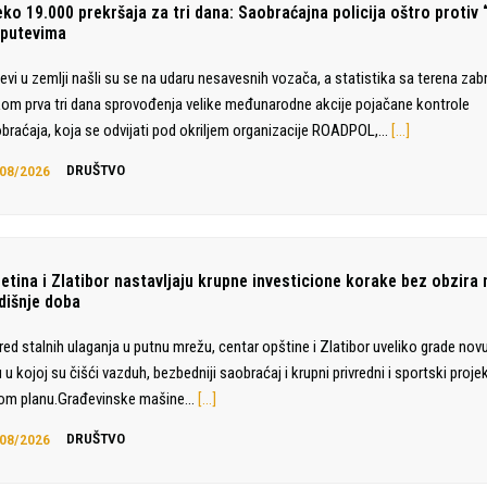
eko 19.000 prekršaja za tri dana: Saobraćajna policija oštro protiv 
 putevima
evi u zemlji našli su se na udaru nesavesnih vozača, a statistika sa terena zabr
om prva tri dana sprovođenja velike međunarodne akcije pojačane kontrole
braćaja, koja se odvijati pod okriljem organizacije ROADPOL,…
[…]
08/2026
DRUŠTVO
jetina i Zlatibor nastavljaju krupne investicione korake bez obzira 
dišnje doba
ed stalnih ulaganja u putnu mrežu, centar opštine i Zlatibor uveliko grade novu 
 u kojoj su čišći vazduh, bezbedniji saobraćaj i krupni privredni i sportski projek
om planu.Građevinske mašine…
[…]
08/2026
DRUŠTVO