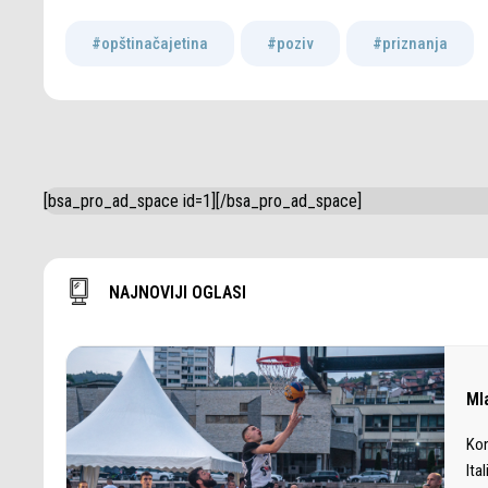
#opštinačajetina
,
#poziv
,
#priznanja
[bsa_pro_ad_space id=1][/bsa_pro_ad_space]
NAJNOVIJI OGLASI
Ml
Kon
Ita