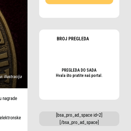
BROJ PREGLEDA
PREGLEDA DO SADA
Hvala što pratite naš portal.
o:
Ilustracija
lu nagrade
[bsa_pro_ad_space id=2]
 elektronske
[/bsa_pro_ad_space]