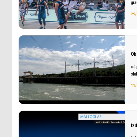
gra
29/
Ob
oš 
sla
11/
Iz