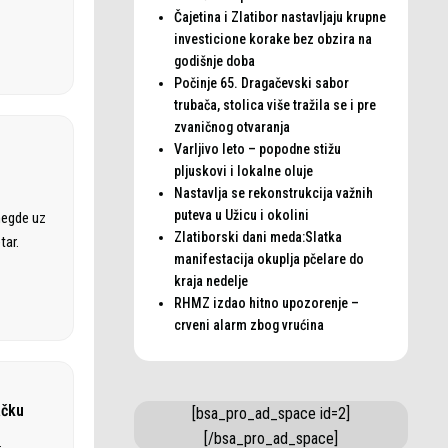
Čajetina i Zlatibor nastavljaju krupne
investicione korake bez obzira na
godišnje doba
Počinje 65. Dragačevski sabor
trubača, stolica više tražila se i pre
zvaničnog otvaranja
Varljivo leto – popodne stižu
pljuskovi i lokalne oluje
Nastavlja se rekonstrukcija važnih
puteva u Užicu i okolini
negde uz
Zlatiborski dani meda:Slatka
tar.
manifestacija okuplja pčelare do
kraja nedelje
RHMZ izdao hitno upozorenje –
crveni alarm zbog vrućina
ačku
[bsa_pro_ad_space id=2]
[/bsa_pro_ad_space]