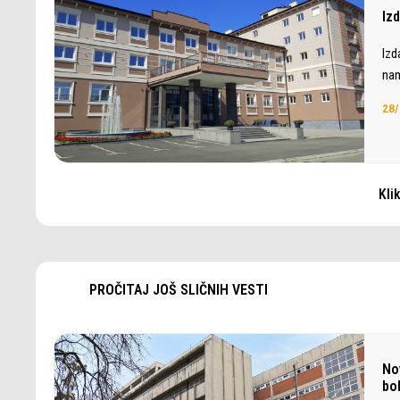
Iz
Izd
nam
28/
Kli
PROČITAJ JOŠ SLIČNIH VESTI
No
bol