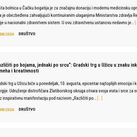
ta bolnica u Čačku bogatija je za značajnu donaciju i modernu medicinsku op
a je obezbeđena zahvaljujući kontinuiranim ulaganjima Ministarstva zdravlja R
ije u nacionalni zdravstveni sistem. U ovu zdravstvenu ustanovu nedavno je…
[
08/2026
DRUŠTVO
zličiti po bojama, jednaki po srcu“: Gradski trg u Užicu u znaku ink
meha i kreativnosti
dski trg u Užicu biće u ponedeljak, 10. avgusta, epicentar najtoplijih emocija i 
rgije. Udruženje distrofičara Zlatiborskog okruga otvara svoja vrata i srce za
z inspirativnu manifestaciju pod nazivom „Različiti po…
[…]
08/2026
DRUŠTVO