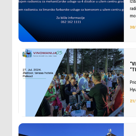
Izd
rad
mož
30/
“V
“T
Pri
Hyu
21/