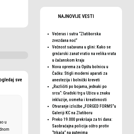
NAJNOVIJE VESTI
Večeras i sutra “Zlatiborska
zvezdana noć”
Večnost sačuvana u glini: Kako se
grnčarski zanat vratio na velika vrata
u čačanskom kraju
Nova oprema za Opštu bolnicu u
Čačku: Stigli moderni aparati za
ogledaj sve
anesteziju i bolnički kreveti
„Različiti po bojama, jednaki po
srcu“: Gradski trg u Užicu u znaku
inkluzije, osmeha i kreativnosti
Otvaranje izložbe „FORGED FORMS”u
Galeriji KC na Zlatiboru
Preko 19.000 prekršaja za tri dana:
ao u
Saobraćajna policija oštro protiv
rodnom
“trkača” na putevima