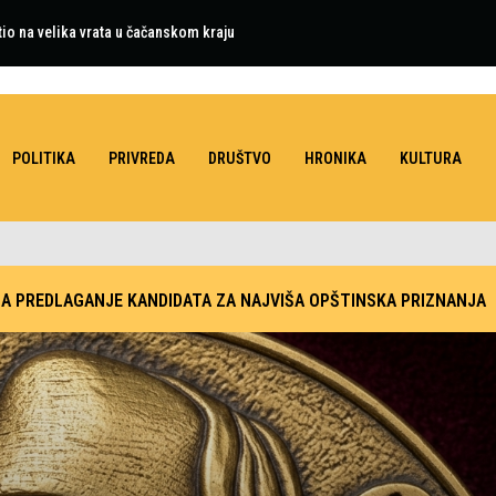
tio na velika vrata u čačanskom kraju
POLITIKA
PRIVREDA
DRUŠTVO
HRONIKA
KULTURA
ZA PREDLAGANJE KANDIDATA ZA NAJVIŠA OPŠTINSKA PRIZNANJA