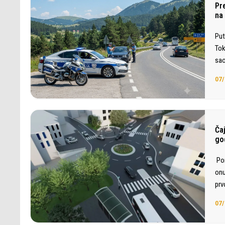
Pr
na
Put
Tok
sao
07/
Ča
go
Por
onu
prv
07/