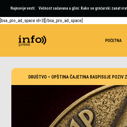
Najnovije vesti:
Večnost sačuvana u glini: Kako se grnčarski zanat vra
[bsa_pro_ad_space id=3][/bsa_pro_ad_space]
POČETNA
DRUŠTVO
•
OPŠTINA ČAJETINA RASPISUJE POZIV 