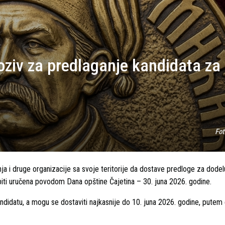
oziv za predlaganje kandidata za
Fot
ja i druge organizacije sa svoje teritorije da dostave predloge za dode
e biti uručena povodom Dana opštine Čajetina – 30. juna 2026. godine.
didatu, a mogu se dostaviti najkasnije do 10. juna 2026. godine, putem