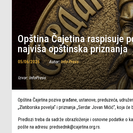
Opština Čajetina raspisuje p
najviša opštinska priznanja
05/06/2026
Autor:
Info Press
Izvor:
InfoPress
Opština Čajetina poziva građane, ustanove, preduzeća, udružen
„Zlatiborska povelja“ i priznanja „Serdar Jovan Mićić“, koja ć
Predlozi treba da sadrže obrazloženje i osnovne podatke o kan
pošte na adresu: predsednik@cajetina.org.rs.