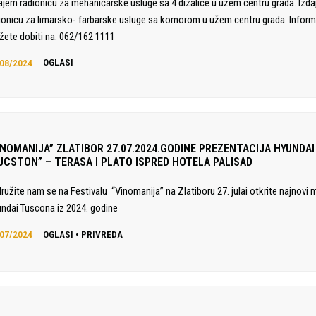
ajem radionicu za mehaničarske usluge sa 4 dizalice u užem centru grada. Izd
ionicu za limarsko- farbarske usluge sa komorom u užem centru grada. Inform
ete dobiti na: 062/162 1111
08/2024
OGLASI
INOMANIJA” ZLATIBOR 27.07.2024.GODINE PREZENTACIJA HYUNDAI
UCSTON” – TERASA I PLATO ISPRED HOTELA PALISAD
družite nam se na Festivalu “Vinomanija” na Zlatiboru 27. julai otkrite najnovi 
ndai Tuscona iz 2024. godine
07/2024
OGLASI
•
PRIVREDA