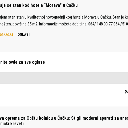
daje se stan kod hotela “Morava” u Čačku
ajem stan stan u kvalitetnoj novogradnji kog hotela Morava u Čačku. Stan je 
ešten, površine 35 m2. Informacije možete dobiti na: 064/ 148 03 77 064 /510
03/2024
OGLASI
knite ovde za sve oglase
P
va oprema za Opštu bolnicu u Čačku: Stigli moderni aparati za anes
nički kreveti