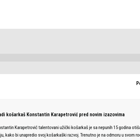
P
adi košarkaš Konstantin Karapetrović pred novim izazovima
stantin Karapetrović talentovani užički košarkaš je sa nepunih 15 godina otiš
liju, kako bi unapredio svoj košarkaški razvoj. Trenutno je na odmoru u svom 