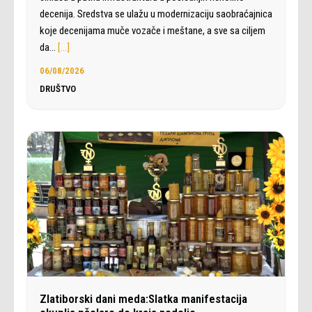
decenija. Sredstva se ulažu u modernizaciju saobraćajnica
koje decenijama muče vozače i meštane, a sve sa ciljem
da…
[…]
06/08/2026
DRUŠTVO
Zlatiborski dani meda:Slatka manifestacija