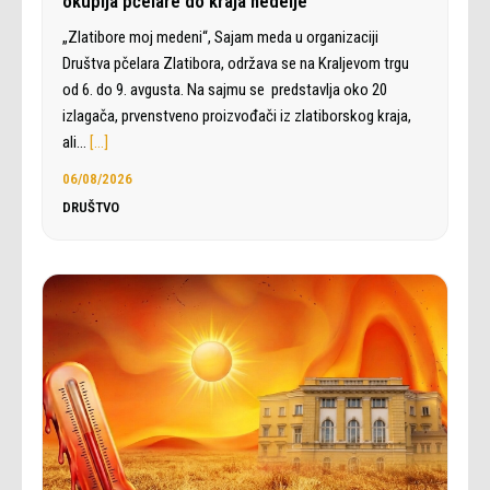
okuplja pčelare do kraja nedelje
„Zlatibore moj medeni“, Sajam meda u organizaciji
Društva pčelara Zlatibora, održava se na Kraljevom trgu
od 6. do 9. avgusta. Na sajmu se predstavlja oko 20
izlagača, prvenstveno proizvođači iz zlatiborskog kraja,
ali…
[…]
06/08/2026
DRUŠTVO