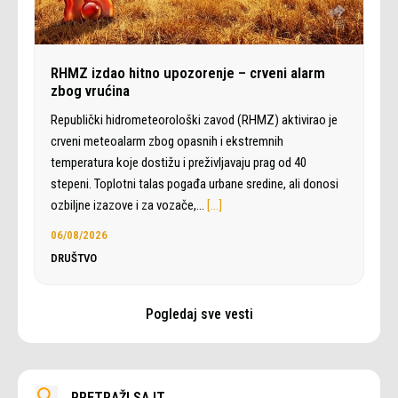
RHMZ izdao hitno upozorenje – crveni alarm
zbog vrućina
Republički hidrometeorološki zavod (RHMZ) aktivirao je
crveni meteoalarm zbog opasnih i ekstremnih
temperatura koje dostižu i preživljavaju prag od 40
stepeni. Toplotni talas pogađa urbane sredine, ali donosi
ozbiljne izazove i za vozače,…
[…]
06/08/2026
DRUŠTVO
Pogledaj sve vesti
PRETRAŽI SAJT