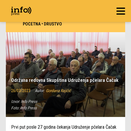
POČETNA
•
DRUŠTVO
Održana redovna Skupština Udruženja pčelara Čačak
26/03/2023
Autor:
Gordana Rajičić
Izvor:
Info Press
Foto:
Info Press
Prvi put posle 27 godina čekanja Udruženje pčelara Čačak