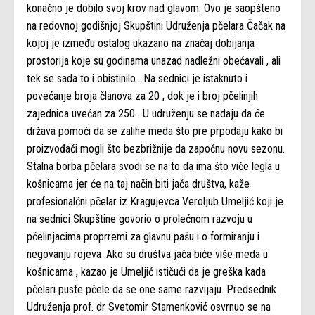
konačno je dobilo svoj krov nad glavom. Ovo je saopšteno
na redovnoj godišnjoj Skupštini Udruženja pčelara Čačak na
kojoj je između ostalog ukazano na značaj dobijanja
prostorija koje su godinama unazad nadležni obećavali , ali
tek se sada to i obistinilo . Na sednici je istaknuto i
povećanje broja članova za 20 , dok je i broj pčelinjih
zajednica uvećan za 250 . U udruženju se nadaju da će
država pomoći da se zalihe meda što pre prpodaju kako bi
proizvođači mogli što bezbrižnije da započnu novu sezonu.
Stalna borba pčelara svodi se na to da ima što viče legla u
košnicama jer će na taj način biti jača društva, kaže
profesionalčni pčelar iz Kragujevca Veroljub Umeljić koji je
na sednici Skupštine govorio o prolećnom razvoju u
pčelinjacima proprremi za glavnu pašu i o formiranju i
negovanju rojeva .Ako su društva jača biće više meda u
košnicama , kazao je Umeljić ističući da je greška kada
pčelari puste pčele da se one same razvijaju. Predsednik
Udruženja prof. dr Svetomir Stamenković osvrnuo se na