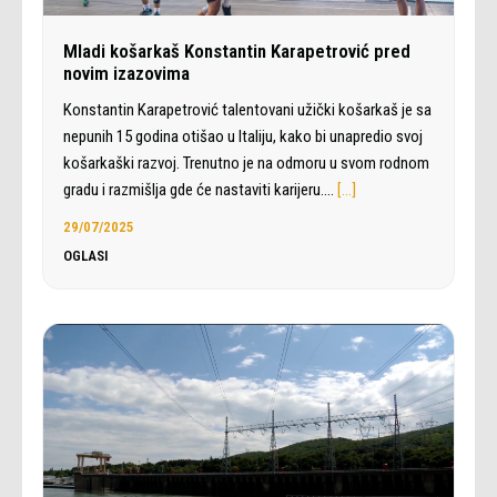
Mladi košarkaš Konstantin Karapetrović pred
novim izazovima
Konstantin Karapetrović talentovani užički košarkaš je sa
nepunih 15 godina otišao u Italiju, kako bi unapredio svoj
košarkaški razvoj. Trenutno je na odmoru u svom rodnom
gradu i razmišlja gde će nastaviti karijeru.…
[…]
29/07/2025
OGLASI