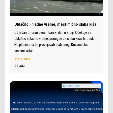
Oblačno i hladno vreme, mestimično slaba kiša
oš jedan tmuran decembarski dan u Srbiji. Očekuje se
oblačno i hladno vreme, ponegde uz slabu kišu ili rosulu.
Na planinama će provejavati slab sneg. Duvaće slab
severni vetar.
11/12/2024
OGLASI