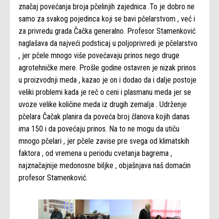
značaj povećanja broja pčelinjih zajednica .To je dobro ne
samo za svakog pojedinca koji se bavi pčelarstvom , već i
za privredu grada Čačka generalno. Profesor Stamenković
naglašava da najveći podsticaj u poljoprivredi je pčelarstvo
, jer pčele mnogo više povećavaju prinos nego druge
agrotehničke mere. Prošle godine ostavren je nizak prinos
u proizvodnji meda , kazao je on i dodao da i dalje postoje
veliki problemi kada je reč o ceni i plasmanu meda jer se
uvoze velike količine meda iz drugih zemalja . Udrženje
pčelara Čačak planira da poveća broj članova kojih danas
ima 150 i da povećaju prinos. Na to ne mogu da utiču
mnogo pčelari , jer pčele zavise pre svega od klimatskih
faktora , od vremena u periodu cvetanja bagrema ,
najznačajnije medonosne biljke , objašnjava naš domaćin
profesor Stamenković.