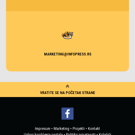
MARKETING@INFOPRESS.RS
VRATITE SE NA POČETAK STRANE
Impresum
•
Marketing
•
Projekti
•
Kontakt
Uslovi korišćenja portala
•
Politika privatnosti
•
Kolačići