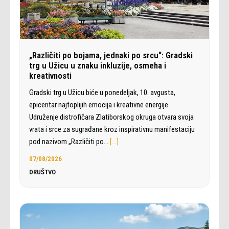
„Različiti po bojama, jednaki po srcu“: Gradski
trg u Užicu u znaku inkluzije, osmeha i
kreativnosti
Gradski trg u Užicu biće u ponedeljak, 10. avgusta,
epicentar najtoplijih emocija i kreativne energije.
Udruženje distrofičara Zlatiborskog okruga otvara svoja
vrata i srce za sugrađane kroz inspirativnu manifestaciju
pod nazivom „Različiti po…
[…]
07/08/2026
DRUŠTVO