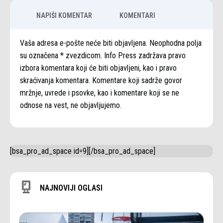
NAPIŠI KOMENTAR
KOMENTARI
Vaša adresa e-pošte neće biti objavljena. Neophodna polja
su označena * zvezdicom. Info Press zadržava pravo
izbora komentara koji će biti objavljeni, kao i pravo
skraćivanja komentara. Komentare koji sadrže govor
mržnje, uvrede i psovke, kao i komentare koji se ne
odnose na vest, ne objavljujemo.
[bsa_pro_ad_space id=9][/bsa_pro_ad_space]
NAJNOVIJI OGLASI