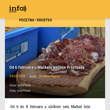
POČETNA
•
DRUŠTVO
Od 6.februara u Mačkatu počinje Pršutijada
04/02/2026
Autor:
Gordana Rajičić
Izvor:
InfoPress
Foto:
InfoPress
Od 6. do 8 februara u užičkom selu Mačkat biće