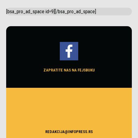
[bsa_pro_ad_space id=9][/bsa_pro_ad_space]
ZAPRATITE NAS NA FEJSBUKU
REDAKCIJA@INFOPRESS.RS