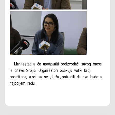
Manifestaciju će upotpuniti proizvođači suvog mesa
iz čitave Srbije . Organizatori očekuju veliki broj
posetilaca, a oni su se , kažu , potrudili da sve bude u
najboljem redu.