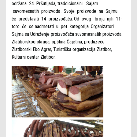
održana 24. Pršutijada, tradoicionalni Sajam
suvomesnatih proizvoda . Svoje proizvode na Sajmu
će predstaviti 14 proizvođača. Od ovog broja njih 11-
toro će se nadmetati u pet kategorija. Organizatori
Sajma su Udruženje proizvođača suvomesnatih proizvoda
Zlatiborskog okruga, opština Čajetina, preduzeće
Zlatiborski Eko Agrar, Turistička organizacija Zlatibor,
Kulturni centar Zlatibor.