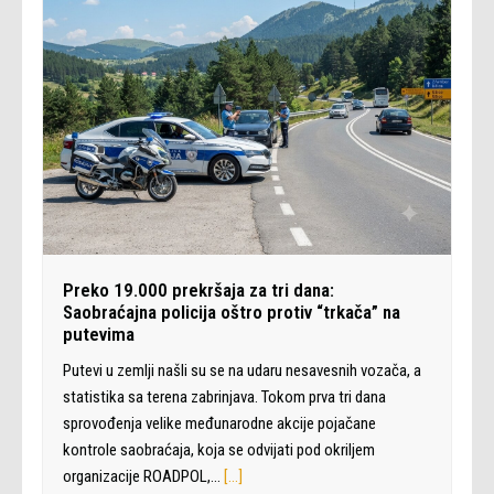
Preko 19.000 prekršaja za tri dana:
Saobraćajna policija oštro protiv “trkača” na
putevima
Putevi u zemlji našli su se na udaru nesavesnih vozača, a
statistika sa terena zabrinjava. Tokom prva tri dana
sprovođenja velike međunarodne akcije pojačane
kontrole saobraćaja, koja se odvijati pod okriljem
organizacije ROADPOL,…
[…]