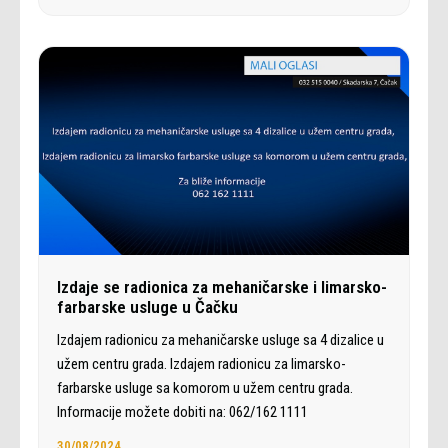
Izdaje se radionica za mehaničarske i limarsko-
farbarske usluge u Čačku
Izdajem radionicu za mehaničarske usluge sa 4 dizalice u
užem centru grada. Izdajem radionicu za limarsko-
farbarske usluge sa komorom u užem centru grada.
Informacije možete dobiti na: 062/162 1111
30/08/2024