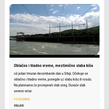
Oblačno i hladno vreme, mestimično slaba kiša
oš jedan tmuran decembarski dan u Srbiji. Očekuje se
oblačno i hladno vreme, ponegde uz slabu kišu ili rosulu.
Na planinama će provejavati slab sneg. Duvaće slab
severni vetar.
11/12/2024
OGLASI