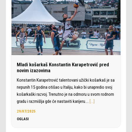
Mladi košarkaš Konstantin Karapetrović pred
novim izazovima
Konstantin Karapetrović talentovani užički košarkaš je sa
nepunih 15 godina otišao u Italiju, kako bi unapredio svoj
košarkaški razvoj. Trenutno je na odmoru u svom rodnom
gradu i razmišlja gde će nastaviti karijeru.…
[…]
29/07/2025
OGLASI