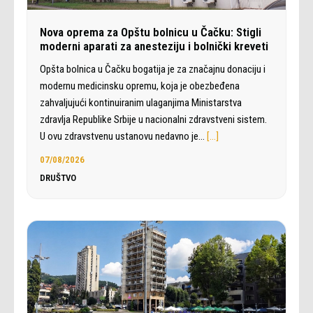
Nova oprema za Opštu bolnicu u Čačku: Stigli
moderni aparati za anesteziju i bolnički kreveti
Opšta bolnica u Čačku bogatija je za značajnu donaciju i
modernu medicinsku opremu, koja je obezbeđena
zahvaljujući kontinuiranim ulaganjima Ministarstva
zdravlja Republike Srbije u nacionalni zdravstveni sistem.
U ovu zdravstvenu ustanovu nedavno je…
[…]
07/08/2026
DRUŠTVO