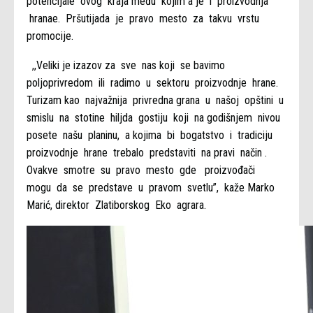
potencijale ovog kraja među kojim a je i proizvodnja
hranae. Pršutijada je pravo mesto za takvu vrstu
promocije.
,,Veliki je izazov za sve nas koji se bavimo
poljoprivredom ili radimo u sektoru proizvodnje hrane.
Turizam kao najvažnija privredna grana u našoj opštini u
smislu na stotine hiljda gostiju koji na godišnjem nivou
posete našu planinu, a kojima bi bogatstvo i tradiciju
proizvodnje hrane trebalo predstaviti na pravi način .
Ovakve smotre su pravo mesto gde proizvođači
mogu da se predstave u pravom svetlu”, kaže Marko
Marić, direktor Zlatiborskog Eko agrara.