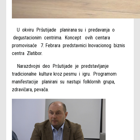
U okviru Pršutijade planirana su i predavanja o
degustacionim centrima. Koncept ovih centara
promovisaće 7. Febrara predstavnici Inovacionog biznis
centra Zlatibor.
Narazdvojni deo Pršutijade je predstavljanje
tradicionalne kulture kroz pesmu i igru. Programom
manifestacije planirani su nastupi folklornih grupa,
zdravičara, pevača.