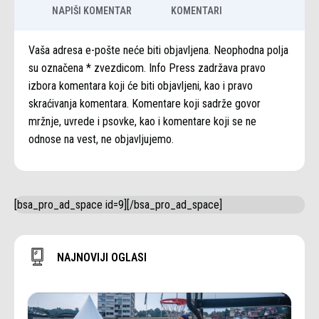
NAPIŠI KOMENTAR
KOMENTARI
Vaša adresa e-pošte neće biti objavljena. Neophodna polja
su označena * zvezdicom. Info Press zadržava pravo
izbora komentara koji će biti objavljeni, kao i pravo
skraćivanja komentara. Komentare koji sadrže govor
mržnje, uvrede i psovke, kao i komentare koji se ne
odnose na vest, ne objavljujemo.
[bsa_pro_ad_space id=9][/bsa_pro_ad_space]
NAJNOVIJI OGLASI