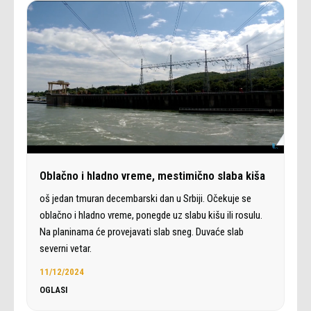
Oblačno i hladno vreme, mestimično slaba kiša
oš jedan tmuran decembarski dan u Srbiji. Očekuje se
oblačno i hladno vreme, ponegde uz slabu kišu ili rosulu.
Na planinama će provejavati slab sneg. Duvaće slab
severni vetar.
11/12/2024
OGLASI