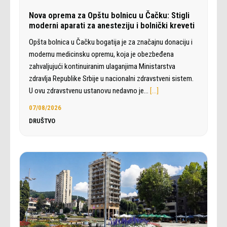
Nova oprema za Opštu bolnicu u Čačku: Stigli
moderni aparati za anesteziju i bolnički kreveti
Opšta bolnica u Čačku bogatija je za značajnu donaciju i
modernu medicinsku opremu, koja je obezbeđena
zahvaljujući kontinuiranim ulaganjima Ministarstva
zdravlja Republike Srbije u nacionalni zdravstveni sistem.
U ovu zdravstvenu ustanovu nedavno je…
[…]
07/08/2026
DRUŠTVO