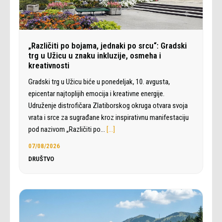
„Različiti po bojama, jednaki po srcu“: Gradski
trg u Užicu u znaku inkluzije, osmeha i
kreativnosti
Gradski trg u Užicu biće u ponedeljak, 10. avgusta,
epicentar najtoplijih emocija i kreativne energije.
Udruženje distrofičara Zlatiborskog okruga otvara svoja
vrata i srce za sugrađane kroz inspirativnu manifestaciju
pod nazivom „Različiti po…
[…]
07/08/2026
DRUŠTVO