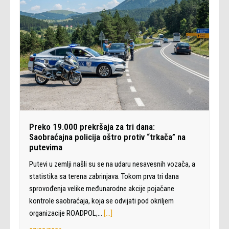
Preko 19.000 prekršaja za tri dana:
Saobraćajna policija oštro protiv “trkača” na
putevima
Putevi u zemlji našli su se na udaru nesavesnih vozača, a
statistika sa terena zabrinjava. Tokom prva tri dana
sprovođenja velike međunarodne akcije pojačane
kontrole saobraćaja, koja se odvijati pod okriljem
organizacije ROADPOL,…
[…]