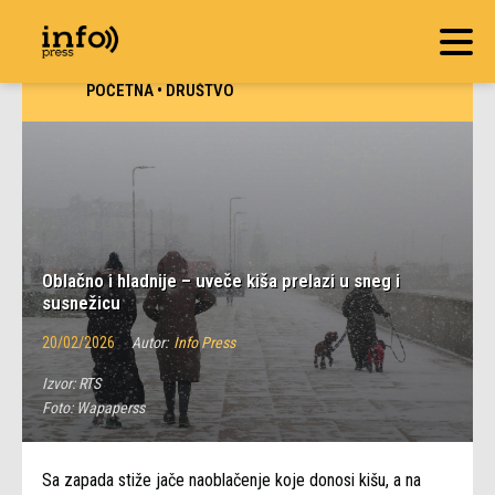
POČETNA
•
DRUŠTVO
Oblačno i hladnije – uveče kiša prelazi u sneg i
susnežicu
20/02/2026
Autor:
Info Press
Izvor:
RTS
Foto:
Wapaperss
Sa zapada stiže jače naoblačenje koje donosi kišu, a na