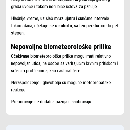
grada uveče i tokom noći biće uslova za pahulje.
Hladnije vreme, uz slab mraz ujutru i sunčane intervale
tokom dana, očekuje se u
subotu
, sa temperaturom do pet
stepeni.
Nepovoljne biometeorološke prilike
Očekivane biometeorološke prilike mogu imati relativno
nepovoljan uticaj na osobe sa varirajućim krvnim pritiskom i
srčanim problemima, kao i astmatičare.
Neraspoloženje i glavobolja su moguće meteoropatske
reakcije.
Preporučuje se dodatna pažnja u saobraćaju.