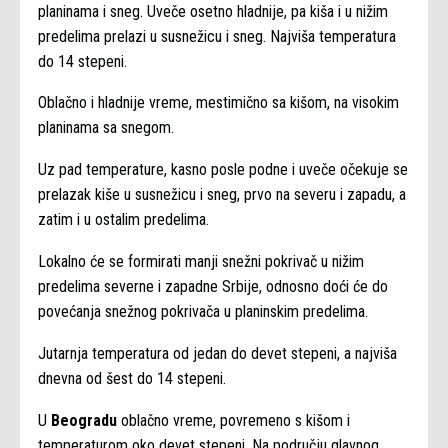
planinama i sneg. Uveče osetno hladnije, pa kiša i u nižim
predelima prelazi u susnežicu i sneg. Najviša temperatura
do 14 stepeni.
Oblačno i hladnije vreme, mestimično sa kišom, na visokim
planinama sa snegom.
Uz pad temperature, kasno posle podne i uveče očekuje se
prelazak kiše u susnežicu i sneg, prvo na severu i zapadu, a
zatim i u ostalim predelima.
Lokalno će se formirati manji snežni pokrivač u nižim
predelima severne i zapadne Srbije, odnosno doći će do
povećanja snežnog pokrivača u planinskim predelima.
Jutarnja temperatura od jedan do devet stepeni, a najviša
dnevna od šest do 14 stepeni.
U
Beogradu
oblačno vreme, povremeno s kišom i
temperaturom oko devet stepeni. Na području glavnog