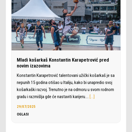
Mladi košarkaš Konstantin Karapetrović pred
novim izazovima
Konstantin Karapetrović talentovani užički košarkaš je sa
nepunih 15 godina otišao u Italiju, kako bi unapredio svoj
košarkaški razvoj. Trenutno je na odmoru u svom rodnom
gradu i razmišlja gde će nastaviti karijeru.…
[…]
29/07/2025
OGLASI