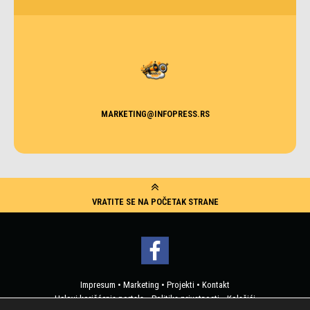
MARKETING@INFOPRESS.RS
VRATITE SE NA POČETAK STRANE
Impresum
•
Marketing
•
Projekti
•
Kontakt
Uslovi korišćenja portala
•
Politika privatnosti
•
Kolačići