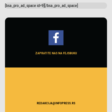
[bsa_pro_ad_space id=9][/bsa_pro_ad_space]
ZAPRATITE NAS NA FEJSBUKU
REDAKCIJA@INFOPRESS.RS