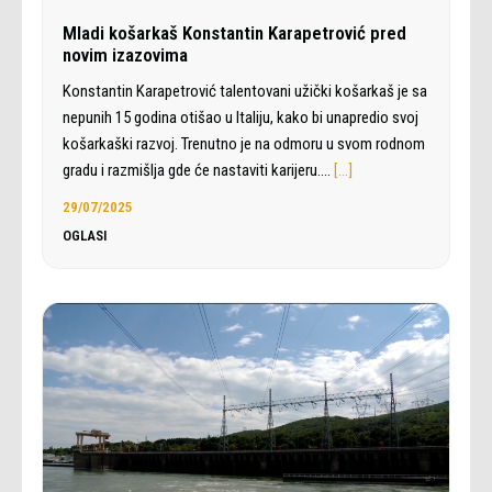
Mladi košarkaš Konstantin Karapetrović pred
novim izazovima
Konstantin Karapetrović talentovani užički košarkaš je sa
nepunih 15 godina otišao u Italiju, kako bi unapredio svoj
košarkaški razvoj. Trenutno je na odmoru u svom rodnom
gradu i razmišlja gde će nastaviti karijeru.…
[…]
29/07/2025
OGLASI