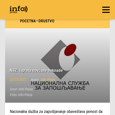
POČETNA
•
DRUŠTVO
NSZ: Isplata novčane naknade
23/02/2021
Autor:
Info Press
Izvor:
Info Press
Foto:
Info Press
Nacionalna služba za zapošljavanje obaveštava javnost da