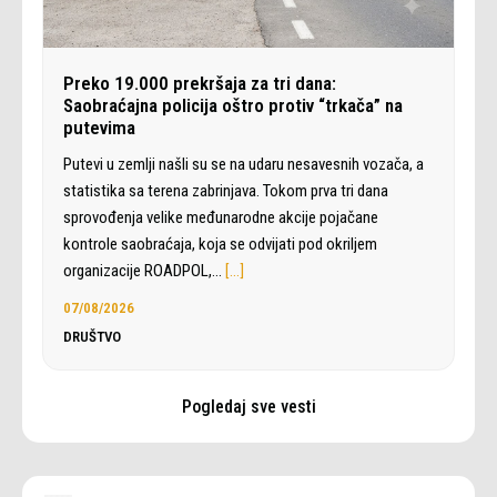
Preko 19.000 prekršaja za tri dana:
Saobraćajna policija oštro protiv “trkača” na
putevima
Putevi u zemlji našli su se na udaru nesavesnih vozača, a
statistika sa terena zabrinjava. Tokom prva tri dana
sprovođenja velike međunarodne akcije pojačane
kontrole saobraćaja, koja se odvijati pod okriljem
organizacije ROADPOL,…
[…]
07/08/2026
DRUŠTVO
Pogledaj sve vesti