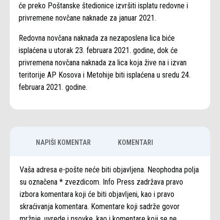
će preko Poštanske štedionice izvršiti isplatu redovne i
privremene novčane naknade za januar 2021.
Redovna novčana naknada za nezaposlena lica biće
isplaćena u utorak 23. februara 2021. godine, dok će
privremena novčana naknada za lica koja žive na i izvan
teritorije AP Kosova i Metohije biti isplaćena u sredu 24.
februara 2021. godine.
NAPIŠI KOMENTAR
KOMENTARI
Vaša adresa e-pošte neće biti objavljena. Neophodna polja
su označena * zvezdicom. Info Press zadržava pravo
izbora komentara koji će biti objavljeni, kao i pravo
skraćivanja komentara. Komentare koji sadrže govor
mržnje, uvrede i psovke, kao i komentare koji se ne