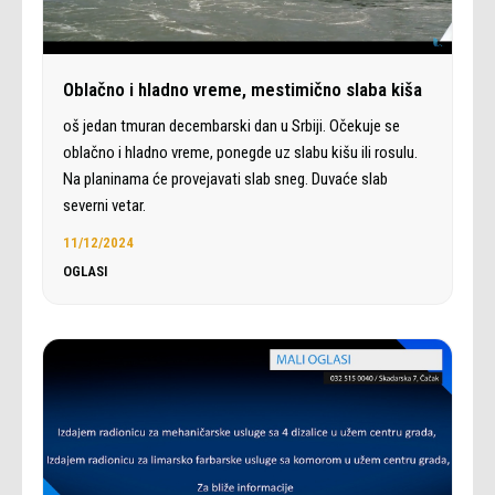
Oblačno i hladno vreme, mestimično slaba kiša
oš jedan tmuran decembarski dan u Srbiji. Očekuje se
oblačno i hladno vreme, ponegde uz slabu kišu ili rosulu.
Na planinama će provejavati slab sneg. Duvaće slab
severni vetar.
11/12/2024
OGLASI