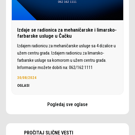
Izdaje se radionica za mehaničarske i limarsko-
farbarske usluge u Čačku
Izdajem radionicu za mehaničarske usluge sa 4 dizalice u
užem centru grada. Izdajem radionicu za limarsko-
farbarske usluge sa komorom u užem centru grada.
Informacije možete dobiti na: 062/162 1111
30/08/2024
OGLASI
Pogledaj sve oglase
PROČITAJ SLIČNE VESTI