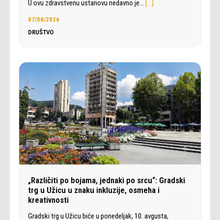
U ovu zdravstvenu ustanovu nedavno je…
[…]
07/08/2026
DRUŠTVO
„Različiti po bojama, jednaki po srcu“: Gradski
trg u Užicu u znaku inkluzije, osmeha i
kreativnosti
Gradski trg u Užicu biće u ponedeljak, 10. avgusta,