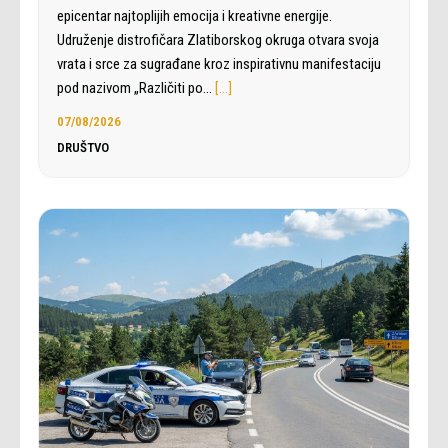
epicentar najtoplijih emocija i kreativne energije.
Udruženje distrofičara Zlatiborskog okruga otvara svoja
vrata i srce za sugrađane kroz inspirativnu manifestaciju
pod nazivom „Različiti po…
[…]
07/08/2026
DRUŠTVO