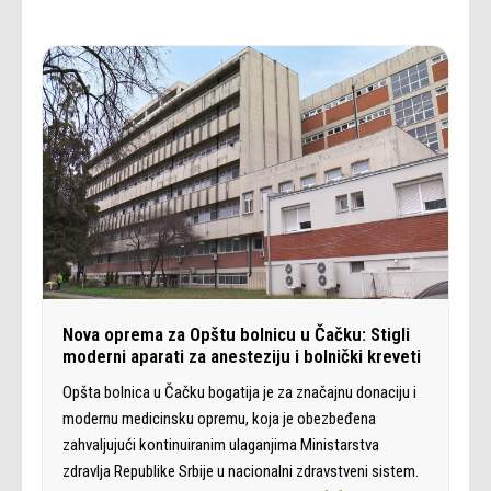
Nova oprema za Opštu bolnicu u Čačku: Stigli
moderni aparati za anesteziju i bolnički kreveti
Opšta bolnica u Čačku bogatija je za značajnu donaciju i
modernu medicinsku opremu, koja je obezbeđena
zahvaljujući kontinuiranim ulaganjima Ministarstva
zdravlja Republike Srbije u nacionalni zdravstveni sistem.