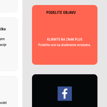
PODELITE OBJAVU
ačku
ajem
KLIKNITE NA ZNAK PLUS
acije
Podelite vest na društvenim mrežama.
model