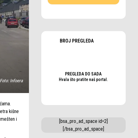
BROJ PREGLEDA
PREGLEDA DO SADA
Hvala što pratite naš portal.
Foto:
Infoera
ućama.
etra kišne
zmešten i
[bsa_pro_ad_space id=2]
[/bsa_pro_ad_space]