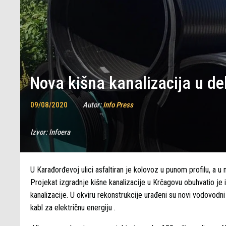
Nova kišna kanalizacija u d
09/08/2020
Autor:
Info Press
Izvor:
Infoera
U Karađorđevoj ulici asfaltiran je kolovoz u punom profilu, a u 
Projekat izgradnje kišne kanalizacije u Krčagovu obuhvatio je 
kanalizacije. U okviru rekonstrukcije urađeni su novi vodovod
kabl za električnu energiju .