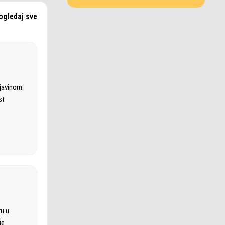
ogledaj sve
ljavinom.
st
ru u
je