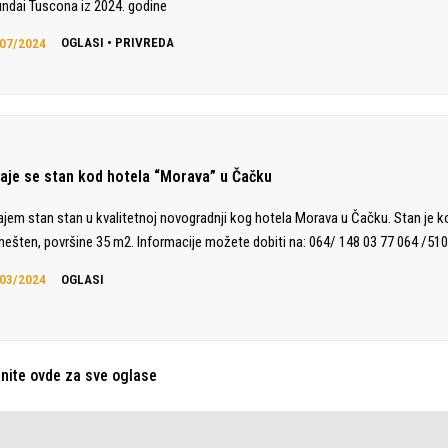
ndai Tuscona iz 2024. godine
07/2024
OGLASI
•
PRIVREDA
daje se stan kod hotela “Morava” u Čačku
ajem stan stan u kvalitetnoj novogradnji kog hotela Morava u Čačku. Stan je 
ešten, površine 35 m2. Informacije možete dobiti na: 064/ 148 03 77 064 /510
03/2024
OGLASI
knite ovde za sve oglase