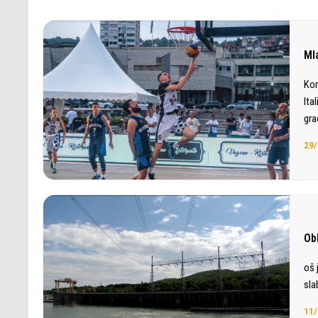
Ml
Kon
Ita
gra
29/
Ob
oš 
sla
11/