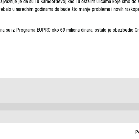
ajvažnije je da su i u Karađorđevoj kao i u ostalim ulicama koje smo do 
bi trebalo u narednim godinama da bude što manje problema i novih raskopa
na su iz Programa EUPRO oko 69 miliona dinara, ostalo je obezbedio Gr
P