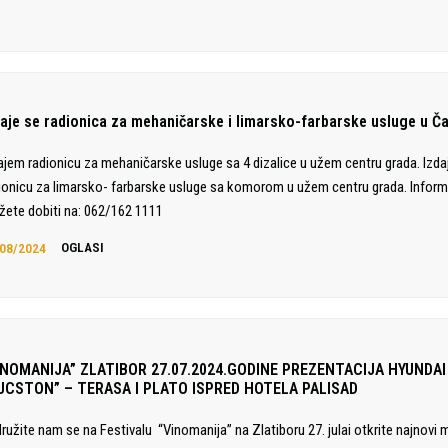
daje se radionica za mehaničarske i limarsko-farbarske usluge u Č
ajem radionicu za mehaničarske usluge sa 4 dizalice u užem centru grada. Izd
ionicu za limarsko- farbarske usluge sa komorom u užem centru grada. Inform
ete dobiti na: 062/162 1111
08/2024
OGLASI
INOMANIJA” ZLATIBOR 27.07.2024.GODINE PREZENTACIJA HYUNDAI
UCSTON” – TERASA I PLATO ISPRED HOTELA PALISAD
družite nam se na Festivalu “Vinomanija” na Zlatiboru 27. julai otkrite najnovi 