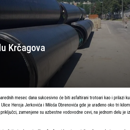
elu Krčagova
narednih mesec dana sukcesivno će biti asfaltirani trotoari kao i prilazi k
i Ulice Heroja Jerkovića i Miloša Obrenovića gde je urađeno oko tri kilom
ni priključci, zamenjene su azbestne vodovodne cevi, na jednom delu je i