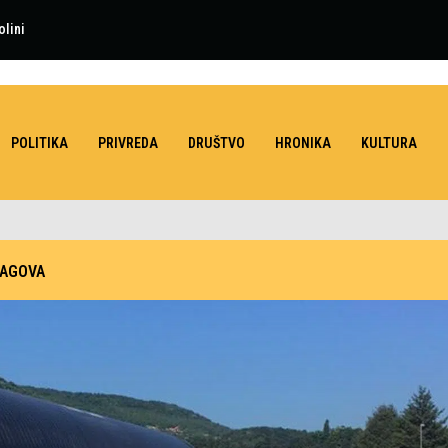
olini
POLITIKA
PRIVREDA
DRUŠTVO
HRONIKA
KULTURA
ČAGOVA