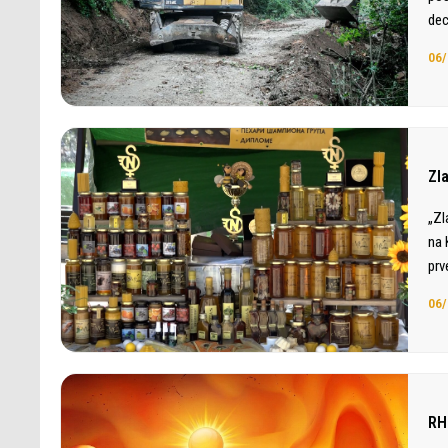
dec
06/
Zl
„Zl
na 
prv
06/
RH