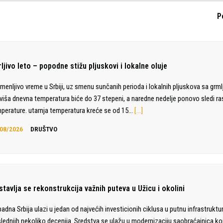
P
ljivo leto – popodne stižu pljuskovi i lokalne oluje
menljivo vreme u Srbiji, uz smenu sunčanih perioda i lokalnih pljuskova sa grm
viša dnevna temperatura biće do 37 stepeni, a naredne nedelje ponovo sledi ra
perature. utarnja temperatura kreće se od 15…
[…]
08/2026
DRUŠTVO
tavlja se rekonstrukcija važnih puteva u Užicu i okolini
adna Srbija ulazi u jedan od najvećih investicionih ciklusa u putnu infrastruktu
lednjih nekoliko decenija. Sredstva se ulažu u modernizaciju saobraćajnica ko