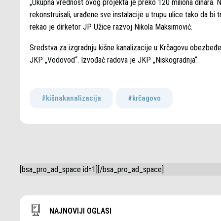
„Ukupna vrednost ovog projekta je preko 120 miliona dinara. N
rekonstruisali, urađene sve instalacije u trupu ulice tako da 
rekao je dirketor JP Užice razvoj Nikola Maksimović.
Sredstva za izgradnju kišne kanalizacije u Krčagovu obezbeđe
JKP „Vodovod“. Izvođač radova je JKP „Niskogradnja“.
#kišnakanalizacija
,
#krčagovo
[bsa_pro_ad_space id=1][/bsa_pro_ad_space]
NAJNOVIJI OGLASI