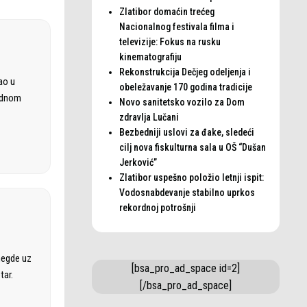
Zlatibor domaćin trećeg
Nacionalnog festivala filma i
televizije: Fokus na rusku
kinematografiju
Rekonstrukcija Dečjeg odeljenja i
ao u
obeležavanje 170 godina tradicije
rodnom
Novo sanitetsko vozilo za Dom
zdravlja Lučani
Bezbedniji uslovi za đake, sledeći
cilj nova fiskulturna sala u OŠ “Dušan
Jerković”
Zlatibor uspešno položio letnji ispit:
Vodosnabdevanje stabilno uprkos
rekordnoj potrošnji
negde uz
[bsa_pro_ad_space id=2]
tar.
[/bsa_pro_ad_space]