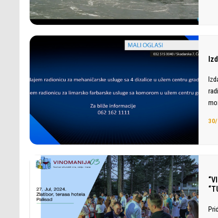
Iz
Izd
rad
mož
30/
“V
“T
Pri