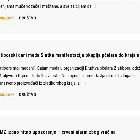
enijama muče vozače i meštane, a sve sa ciljem da…
[…]
08/2026
DRUŠTVO
atiborski dani meda:Slatka manifestacija okuplja pčelare do kraja n
atibore moj medeni“, Sajam meda u organizaciji Društva pčelara Zlatibora, odr
Kraljevom trgu od 6. do 9. avgusta. Na sajmu se predstavlja oko 20 izlagača,
enstveno proizvođači iz zlatiborskog kraja, ali…
[…]
08/2026
DRUŠTVO
MZ izdao hitno upozorenje – crveni alarm zbog vrućina