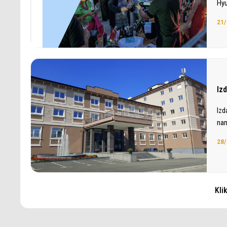
Hyu
21/
Iz
Izd
nam
28/
Kli