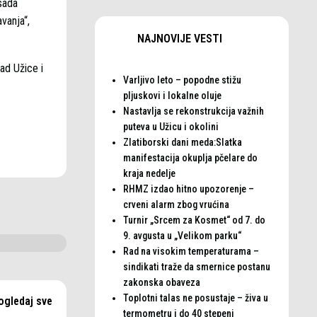
sada
vanja“,
NAJNOVIJE VESTI
ad Užice i
Varljivo leto – popodne stižu
pljuskovi i lokalne oluje
Nastavlja se rekonstrukcija važnih
puteva u Užicu i okolini
Zlatiborski dani meda:Slatka
manifestacija okuplja pčelare do
kraja nedelje
RHMZ izdao hitno upozorenje –
crveni alarm zbog vrućina
Turnir „Srcem za Kosmet“ od 7. do
9. avgusta u „Velikom parku“
Rad na visokim temperaturama –
sindikati traže da smernice postanu
zakonska obaveza
Toplotni talas ne posustaje – živa u
ogledaj sve
termometru i do 40 stepeni