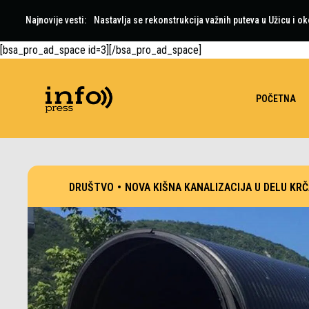
Najnovije vesti:
Nastavlja se rekonstrukcija važnih puteva u Užicu i ok
[bsa_pro_ad_space id=3][/bsa_pro_ad_space]
POČETNA
DRUŠTVO
•
NOVA KIŠNA KANALIZACIJA U DELU KR