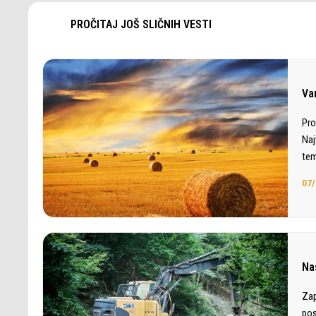
PROČITAJ JOŠ SLIČNIH VESTI
Var
Pro
Naj
tem
07/
Nas
Zap
pos