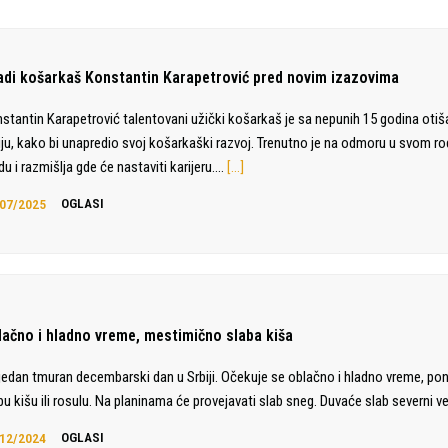
adi košarkaš Konstantin Karapetrović pred novim izazovima
stantin Karapetrović talentovani užički košarkaš je sa nepunih 15 godina otiš
liju, kako bi unapredio svoj košarkaški razvoj. Trenutno je na odmoru u svom 
du i razmišlja gde će nastaviti karijeru.…
[…]
07/2025
OGLASI
lačno i hladno vreme, mestimično slaba kiša
jedan tmuran decembarski dan u Srbiji. Očekuje se oblačno i hladno vreme, po
bu kišu ili rosulu. Na planinama će provejavati slab sneg. Duvaće slab severni ve
12/2024
OGLASI