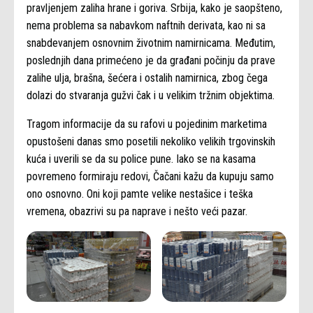
pravljenjem zaliha hrane i goriva. Srbija, kako je saopšteno,
nema problema sa nabavkom naftnih derivata, kao ni sa
snabdevanjem osnovnim životnim namirnicama. Međutim,
poslednjih dana primećeno je da građani počinju da prave
zalihe ulja, brašna, šećera i ostalih namirnica, zbog čega
dolazi do stvaranja gužvi čak i u velikim tržnim objektima.
Tragom informacije da su rafovi u pojedinim marketima
opustošeni danas smo posetili nekoliko velikih trgovinskih
kuća i uverili se da su police pune. Iako se na kasama
povremeno formiraju redovi, Čačani kažu da kupuju samo
ono osnovno. Oni koji pamte velike nestašice i teška
vremena, obazrivi su pa naprave i nešto veći pazar.