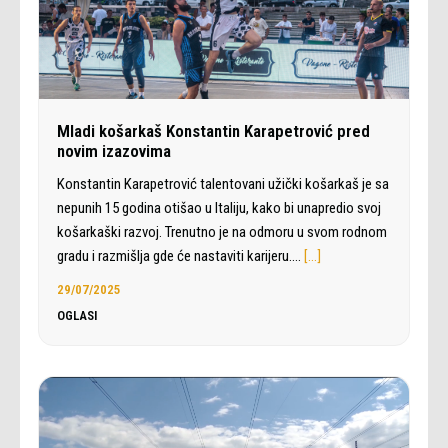
Mladi košarkaš Konstantin Karapetrović pred
novim izazovima
Konstantin Karapetrović talentovani užički košarkaš je sa
nepunih 15 godina otišao u Italiju, kako bi unapredio svoj
košarkaški razvoj. Trenutno je na odmoru u svom rodnom
gradu i razmišlja gde će nastaviti karijeru.…
[…]
29/07/2025
OGLASI