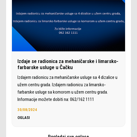
Izdaje se radionica za mehaničarske i limarsko-
farbarske usluge u Čačku
Izdajem radionicu za mehaničarske usluge sa 4 dizalice u
užem centru grada. Izdajem radionicu za limarsko-
farbarske usluge sa komorom u užem centru grada.
Informacije možete dobiti na: 062/162 1111
30/08/2024
OGLASI
Pogledaj sve oglase