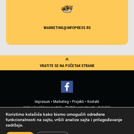
MARKETING@INFOPRESS.RS
VRATITE SE NA POČETAK STRANE
Impresum
•
Marketing
•
Projekti
•
Kontakt
Uslovi korišćenja portala
•
Politika privatnosti
•
Kolačići
Pristup korisničkim podacima
Koristimo kolačiće kako bismo omogućili određene
funkcionalnosti na sajtu, vršili analize sajta i prilagođavanje
2019 © Info Press - Sva prava zadržana
sadržaja.
Web design by Real Media Factory