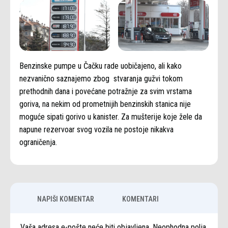
Benzinske pumpe u Čačku rade uobičajeno, ali kako
nezvanično saznajemo zbog stvaranja gužvi tokom
prethodnih dana i povećane potražnje za svim vrstama
goriva, na nekim od prometnijih benzinskih stanica nije
moguće sipati gorivo u kanister. Za mušterije koje žele da
napune rezervoar svog vozila ne postoje nikakva
ograničenja.
NAPIŠI KOMENTAR
KOMENTARI
Vaša adresa e-pošte neće biti objavljena. Neophodna polja