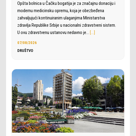
Opšta bolnica u Čačku bogatija je za značajnu donaciju i
modernu medicinsku opremu, koja je obezbeđena
zahvaljujući kontinuiranim ulaganjima Ministarstva
zdravlja Republike Srbije u nacionalni zdravstveni sistem.
U ovu zdravstvenu ustanovu nedavno je…
[…]
07/08/2026
DRUŠTVO