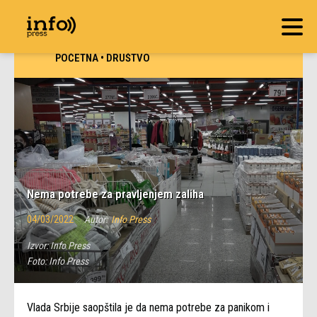
POČETNA
•
DRUŠTVO
Nema potrebe za pravljenjem zaliha
04/03/2022
Autor:
Info Press
Izvor:
Info Press
Foto:
Info Press
Vlada Srbije saopštila je da nema potrebe za panikom i