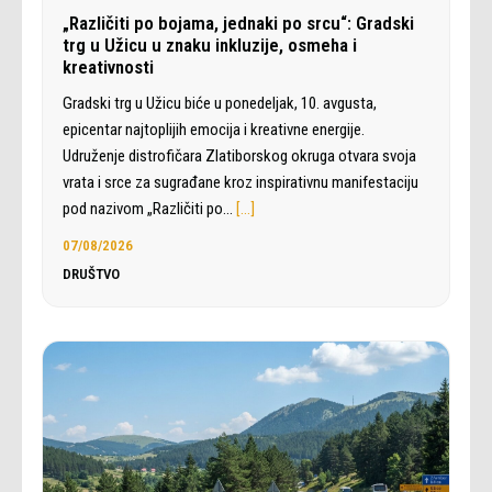
„Različiti po bojama, jednaki po srcu“: Gradski
trg u Užicu u znaku inkluzije, osmeha i
kreativnosti
Gradski trg u Užicu biće u ponedeljak, 10. avgusta,
epicentar najtoplijih emocija i kreativne energije.
Udruženje distrofičara Zlatiborskog okruga otvara svoja
vrata i srce za sugrađane kroz inspirativnu manifestaciju
pod nazivom „Različiti po…
[…]
07/08/2026
DRUŠTVO