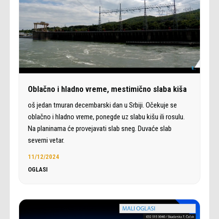
Oblačno i hladno vreme, mestimično slaba kiša
oš jedan tmuran decembarski dan u Srbiji. Očekuje se
oblačno i hladno vreme, ponegde uz slabu kišu ili rosulu.
Na planinama će provejavati slab sneg. Duvaće slab
severni vetar.
11/12/2024
OGLASI