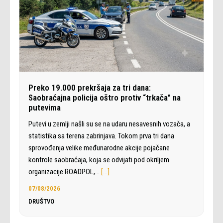
Preko 19.000 prekršaja za tri dana:
Saobraćajna policija oštro protiv “trkača” na
putevima
Putevi u zemlji našli su se na udaru nesavesnih vozača, a
statistika sa terena zabrinjava. Tokom prva tri dana
sprovođenja velike međunarodne akcije pojačane
kontrole saobraćaja, koja se odvijati pod okriljem
organizacije ROADPOL,…
[…]
07/08/2026
DRUŠTVO