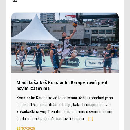
Mladi košarkaš Konstantin Karapetrović pred
novim izazovima
Konstantin Karapetrović talentovani užički košarkaš je sa
nepunih 15 godina otišao u Italiju, kako bi unapredio svoj
košarkaški razvoj. Trenutno je na odmoru u svom rodnom
gradu i razmišlja gde će nastaviti karijeru.…
[…]
29/07/2025