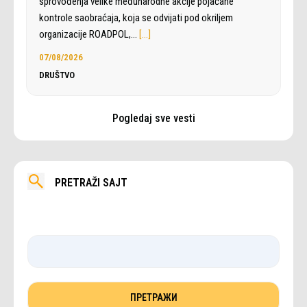
sprovođenja velike međunarodne akcije pojačane
kontrole saobraćaja, koja se odvijati pod okriljem
organizacije ROADPOL,…
[…]
07/08/2026
DRUŠTVO
Pogledaj sve vesti
PRETRAŽI SAJT