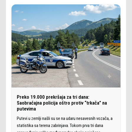
Preko 19.000 prekršaja za tri dana:
Saobraćajna policija oštro protiv “trkača” na
putevima
Putevi u zemlji našli su se na udaru nesavesnih vozača, a
statistika sa terena zabrinjava. Tokom prva tri dana