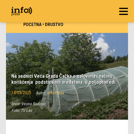
POČETNA
•
DRUŠTVO
Na sednici Veća Grada Čačka o uslovima i načinu
korišćenja podsticajnih sredstava u poljoprivredi
14/03/2025
Autor:
Info Press
Izvor:
Vesna Radović
Foto:
TV Lav