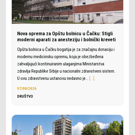
Nova oprema za Opštu bolnicu u Čačku: Stigli
moderni aparati za anesteziju i bolnički kreveti
Opšta bolnica u Čačku bogatija je za značajnu donaciju i
modernu medicinsku opremu, koja je obezbeđena
zahvaljujući kontinuiranim ulaganjima Ministarstva
zdravlja Republike Srbije u nacionalni zdravstveni sistem.
U ovu zdravstvenu ustanovu nedavno je…
[…]
07/08/2026
DRUŠTVO