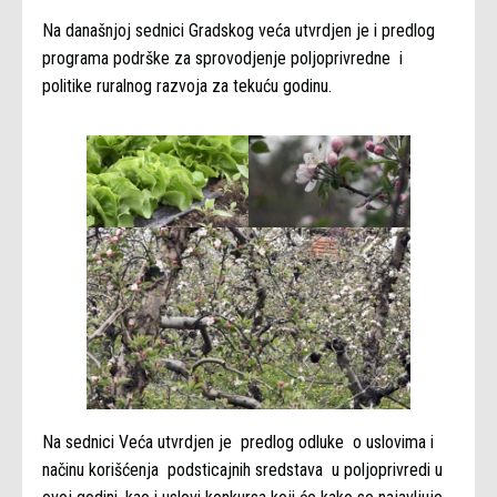
Na današnjoj sednici Gradskog veća utvrdjen je i predlog
programa podrške za sprovodjenje poljoprivredne i
politike ruralnog razvoja za tekuću godinu.
Na sednici Veća utvrdjen je predlog odluke o uslovima i
načinu korišćenja podsticajnih sredstava u poljoprivredi u