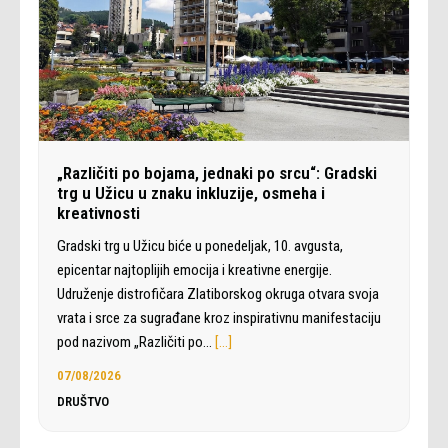
„Različiti po bojama, jednaki po srcu“: Gradski
trg u Užicu u znaku inkluzije, osmeha i
kreativnosti
Gradski trg u Užicu biće u ponedeljak, 10. avgusta,
epicentar najtoplijih emocija i kreativne energije.
Udruženje distrofičara Zlatiborskog okruga otvara svoja
vrata i srce za sugrađane kroz inspirativnu manifestaciju
pod nazivom „Različiti po…
[…]
07/08/2026
DRUŠTVO