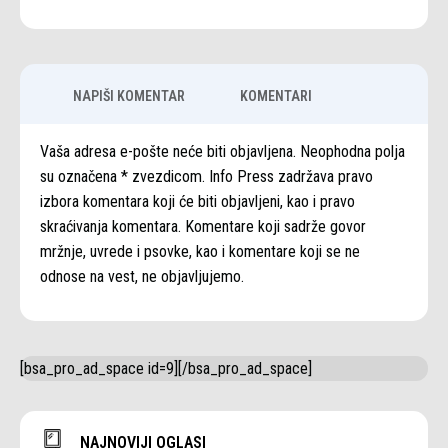
NAPIŠI KOMENTAR
KOMENTARI
Vaša adresa e-pošte neće biti objavljena. Neophodna polja
su označena * zvezdicom. Info Press zadržava pravo
izbora komentara koji će biti objavljeni, kao i pravo
skraćivanja komentara. Komentare koji sadrže govor
mržnje, uvrede i psovke, kao i komentare koji se ne
odnose na vest, ne objavljujemo.
[bsa_pro_ad_space id=9][/bsa_pro_ad_space]
NAJNOVIJI OGLASI