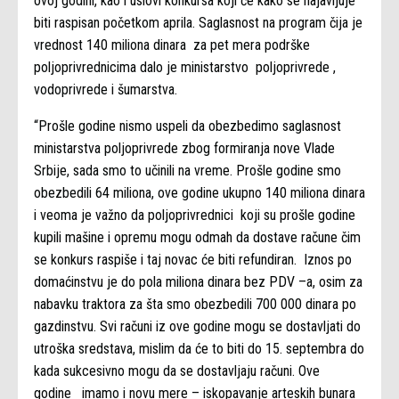
ovoj godini, kao i uslovi konkursa koji će kako se najavljuje
biti raspisan početkom aprila. Saglasnost na program čija je
vrednost 140 miliona dinara za pet mera podrške
poljoprivrednicima dalo je ministarstvo poljoprivrede ,
vodoprivrede i šumarstva.
“Prošle godine nismo uspeli da obezbedimo saglasnost
ministarstva poljoprivrede zbog formiranja nove Vlade
Srbije, sada smo to učinili na vreme. Prošle godine smo
obezbedili 64 miliona, ove godine ukupno 140 miliona dinara
i veoma je važno da poljoprivrednici koji su prošle godine
kupili mašine i opremu mogu odmah da dostave račune čim
se konkurs raspiše i taj novac će biti refundiran. Iznos po
domaćinstvu je do pola miliona dinara bez PDV –a, osim za
nabavku traktora za šta smo obezbedili 700 000 dinara po
gazdinstvu. Svi računi iz ove godine mogu se dostavljati do
utroška sredstava, mislim da će to biti do 15. septembra do
kada sukcesivno mogu da se dostavljaju računi. Ove
godine imamo i novu mere – iskopavanje arteskih bunara