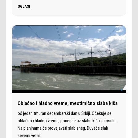
OGLASI
Oblačno i hladno vreme, mestimično slaba kiša
oš jedan tmuran decembarski dan u Srbiji. Očekuje se
oblačno i hladno vreme, ponegde uz slabu kišu ili rosulu.
Na planinama će provejavati slab sneg. Duvaće slab
severni vetar.