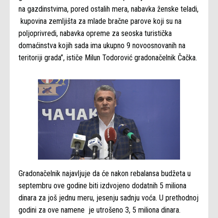
na gazdinstvima, pored ostalih mera, nabavka ženske teladi,
kupovina zemljišta za mlade bračne parove koji su na
poljoprivredi, nabavka opreme za seoska turistička
domaćinstva kojih sada ima ukupno 9 novoosnovanih na
teritoriji grada”, ističe Milun Todorović gradonačelnik Čačka.
Gradonačelnik najavljuje da će nakon rebalansa budžeta u
septembru ove godine biti izdvojeno dodatnih 5 miliona
dinara za još jednu meru, jesenju sadnju voća. U prethodnoj
godini za ove namene je utrošeno 3, 5 miliona dinara.