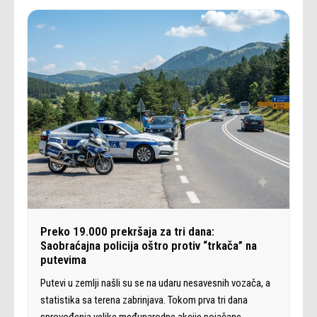
Preko 19.000 prekršaja za tri dana:
Saobraćajna policija oštro protiv “trkača” na
putevima
Putevi u zemlji našli su se na udaru nesavesnih vozača, a
statistika sa terena zabrinjava. Tokom prva tri dana