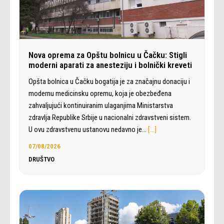
Nova oprema za Opštu bolnicu u Čačku: Stigli
moderni aparati za anesteziju i bolnički kreveti
Opšta bolnica u Čačku bogatija je za značajnu donaciju i
modernu medicinsku opremu, koja je obezbeđena
zahvaljujući kontinuiranim ulaganjima Ministarstva
zdravlja Republike Srbije u nacionalni zdravstveni sistem.
U ovu zdravstvenu ustanovu nedavno je…
[…]
07/08/2026
DRUŠTVO