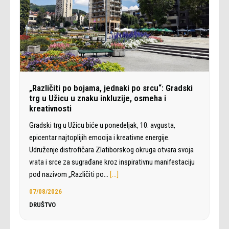
„Različiti po bojama, jednaki po srcu“: Gradski
trg u Užicu u znaku inkluzije, osmeha i
kreativnosti
Gradski trg u Užicu biće u ponedeljak, 10. avgusta,
epicentar najtoplijih emocija i kreativne energije.
Udruženje distrofičara Zlatiborskog okruga otvara svoja
vrata i srce za sugrađane kroz inspirativnu manifestaciju
pod nazivom „Različiti po…
[…]
07/08/2026
DRUŠTVO