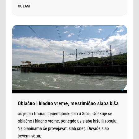
OGLASI
Oblačno i hladno vreme, mestimično slaba kiša
oš jedan tmuran decembarski dan u Srbiji. Očekuje se
oblačno i hladno vreme, ponegde uz slabu kišu ili rosulu.
Na planinama će provejavati slab sneg. Duvaće slab
severni vetar.