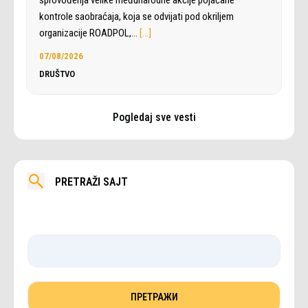
sprovođenja velike međunarodne akcije pojačane
kontrole saobraćaja, koja se odvijati pod okriljem
organizacije ROADPOL,…
[…]
07/08/2026
DRUŠTVO
Pogledaj sve vesti
PRETRAŽI SAJT