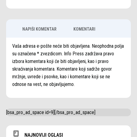
NAPIŠI KOMENTAR
KOMENTARI
Vaša adresa e-pošte neće biti objavljena. Neophodna polja
su označena * zvezdicom. Info Press zadržava pravo
izbora komentara koji će biti objavljeni, kao i pravo
skraćivanja komentara. Komentare koji sadrže govor
mržnje, uvrede i psovke, kao i komentare koji se ne
odnose na vest, ne objavljujemo.
[bsa_pro_ad_space id=9][/bsa_pro_ad_space]
NAJNOVIJI OGLASI