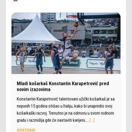
Mladi košarkaš Konstantin Karapetrović pred
novim izazovima
Konstantin Karapetrović talentovani užički košarkaš je sa
nepunih 15 godina otišao u Italiju, kako bi unapredio svoj
košarkaški razvoj. Trenutno je na odmoru u svom rodnom
gradu i razmišlja gde će nastaviti karijeru.…
[…]
29/07/2025