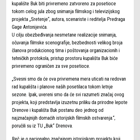
kupalište Buk biti privremeno zatvoreno za posetioce
tokom celog jula zbog snimanja filmskog i televizijskog
projekta „Sretenje“, autora, scenariste i reditelja Predraga
Gage Antonijevića.
U cilju obezbeđivanja nesmetane realizacije snimanja,
očuvanja filmske scenografije, bezbednosti velikog broja
članova produkcionog tima i poštovanja organizacionih i
tehničkih protokola, pristup prostoru kupališta Buk biće
privremeno ograničen za sve posetioce.
„Svesni smo da će ova privremena mera uticati na redovan
rad kupališta i planove naših posetilaca tokom letnje
sezone. Ipak, uvereni smo da će svi razumeti značaj ovog
projekta, koji predstavlja izuzetnu priliku da prirodne lepote
Drenove i kupališta Buk postanu deo jednog od
najznačajnijih domaćih istorijskih filmskih ostvarenja.“,
poručili su iz TU „Buk“ Drenova.
Reč je o nacionalno značajnom istorijskom projektu koji