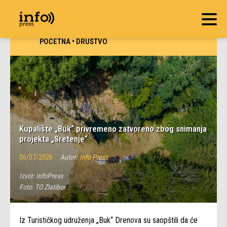
POČETNA
•
DRUŠTVO
Kupalište „Buk“ privremeno zatvoreno zbog snimanja
projekta „Sretenje“
06/07/2026
Autor:
Info Press
Izvor:
InfoPress
Foto:
TO Zlatibor
Iz Turističkog udruženja „Buk“ Drenova su saopštili da će