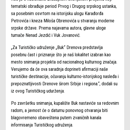
tematski obrađuje period Prvog i Drugog srpskog ustanka,
sa posebnim osvrtom na istorijsku ulogu Karađorđa
Petrovića i kneza Miloša Obrenovića u stvaranju moderne
srpske države. Prema najavama autora, glavne uloge
tumače Nenad Jezdić i Vuk Jovanović.
„Za Turističko udruženje „Buk“ Drenova predstavlja
posebnu čast i priznanje što je naš lokalitet izabran kao
mesto snimanja projekta od nacionalnog kulturnog značaja.
Verujemo da će ova saradnja doprineti afirmaciji naše
turističke destinacije, očuvanju kulturno-istorijskog nasleđa i
prepoznatljivosti Drenove širom Srbije i regiona.“, dodali su
iz ovog Turističkog udurženja.
Po završetku snimanja, kupalište Buk nastaviće sa redovnim
radom, a javnost će o datumu ponovnog otvaranja biti
blagovremeno obaveštena putem zvaničnih kanala
informisanja Turističkog udruženja.