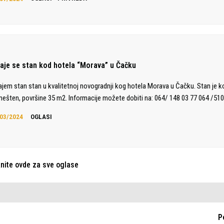
daje se stan kod hotela “Morava” u Čačku
ajem stan stan u kvalitetnoj novogradnji kog hotela Morava u Čačku. Stan je 
ešten, površine 35 m2. Informacije možete dobiti na: 064/ 148 03 77 064 /510
03/2024
OGLASI
knite ovde za sve oglase
P