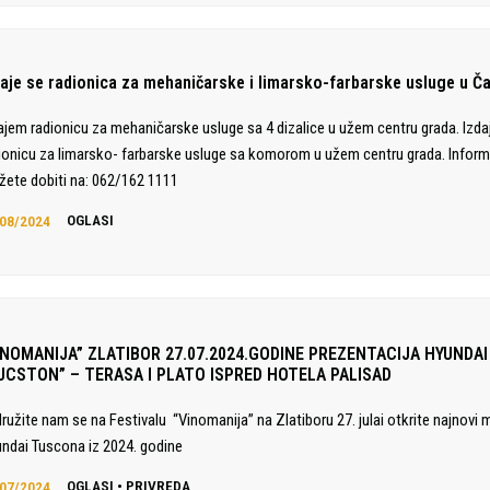
daje se radionica za mehaničarske i limarsko-farbarske usluge u Č
ajem radionicu za mehaničarske usluge sa 4 dizalice u užem centru grada. Izd
ionicu za limarsko- farbarske usluge sa komorom u užem centru grada. Inform
ete dobiti na: 062/162 1111
08/2024
OGLASI
INOMANIJA” ZLATIBOR 27.07.2024.GODINE PREZENTACIJA HYUNDAI
UCSTON” – TERASA I PLATO ISPRED HOTELA PALISAD
družite nam se na Festivalu “Vinomanija” na Zlatiboru 27. julai otkrite najnovi 
ndai Tuscona iz 2024. godine
07/2024
OGLASI
•
PRIVREDA