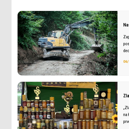
Nas
Zap
pos
dec
06/
Zl
„Zl
na 
prv