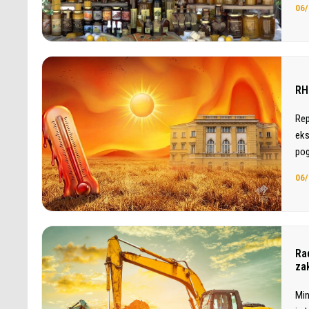
06/
RH
Rep
eks
pog
06/
Ra
za
Min