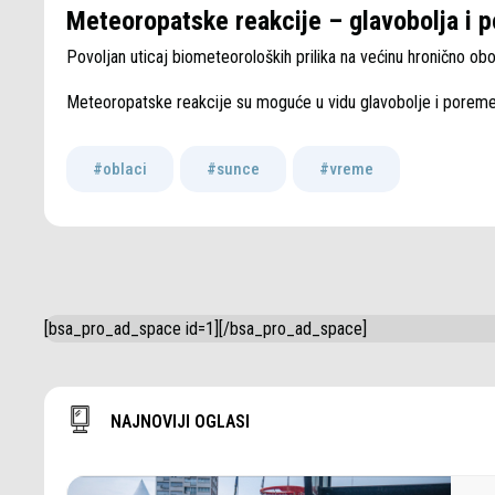
Meteoropatske reakcije – glavobolja i 
Povoljan uticaj biometeoroloških prilika na većinu hronično obol
Meteoropatske reakcije su moguće u vidu glavobolje i poreme
#oblaci
,
#sunce
,
#vreme
[bsa_pro_ad_space id=1][/bsa_pro_ad_space]
NAJNOVIJI OGLASI