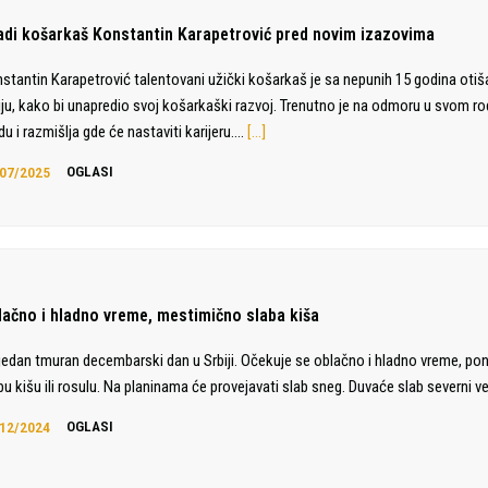
adi košarkaš Konstantin Karapetrović pred novim izazovima
stantin Karapetrović talentovani užički košarkaš je sa nepunih 15 godina otiš
liju, kako bi unapredio svoj košarkaški razvoj. Trenutno je na odmoru u svom 
du i razmišlja gde će nastaviti karijeru.…
[…]
07/2025
OGLASI
lačno i hladno vreme, mestimično slaba kiša
jedan tmuran decembarski dan u Srbiji. Očekuje se oblačno i hladno vreme, po
bu kišu ili rosulu. Na planinama će provejavati slab sneg. Duvaće slab severni ve
12/2024
OGLASI