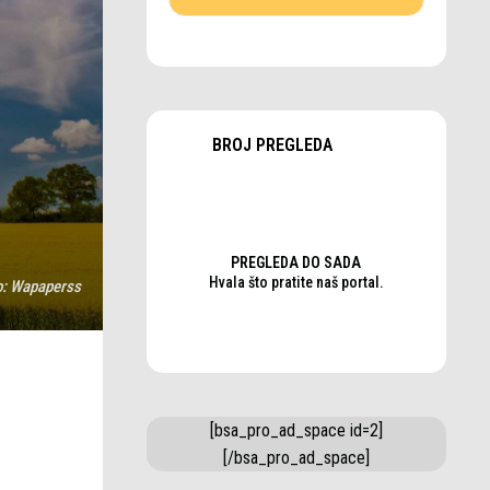
BROJ PREGLEDA
PREGLEDA DO SADA
Hvala što pratite naš portal.
o:
Wapaperss
[bsa_pro_ad_space id=2]
[/bsa_pro_ad_space]