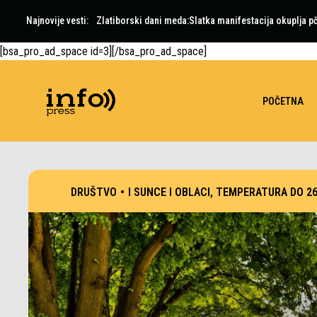
Najnovije vesti:
Zlatiborski dani meda:Slatka manifestacija okuplja pč
[bsa_pro_ad_space id=3][/bsa_pro_ad_space]
POČETNA
DRUŠTVO
•
I SUNCE I OBLACI, TEMPERATURA DO 2