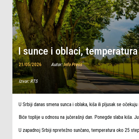
I sunce i oblaci, temperatura
21/05/2026
Autor:
Info Press
Izvor:
RTS
U Srbiji danas smena sunca i oblaka, kiša ili pljusak se očekuj
Biće toplije u odnosu na jučerašnji dan. Ponegde slaba kiša. J
U zapadnoj Srbiji npretežno sunčano, temperatura oko 25 step