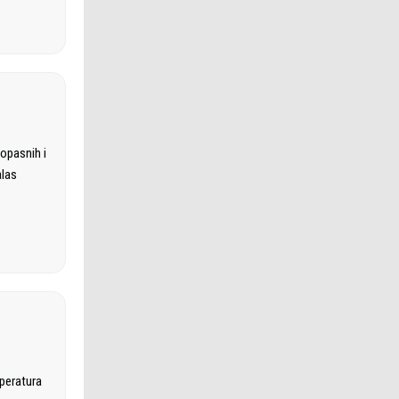
opasnih i
alas
u
mperatura