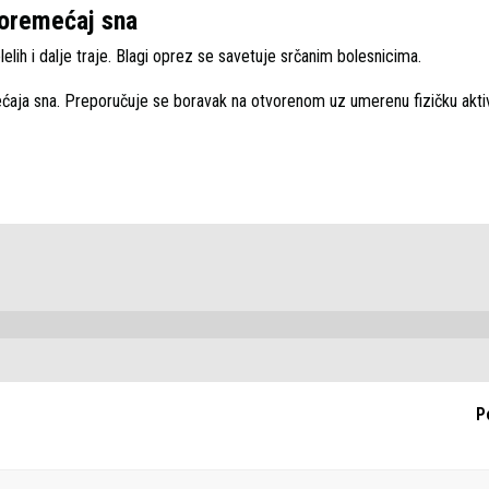
poremećaj sna
elih i dalje traje. Blagi oprez se savetuje srčanim bolesnicima.
ćaja sna. Preporučuje se boravak na otvorenom uz umerenu fizičku akti
P