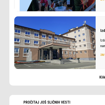
Iz
Izd
nam
28/
Kli
PROČITAJ JOŠ SLIČNIH VESTI