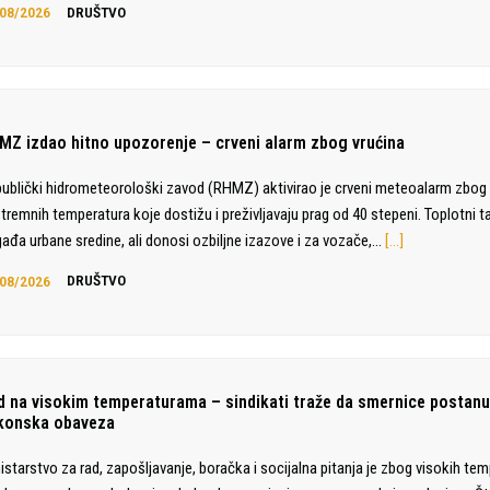
08/2026
DRUŠTVO
MZ izdao hitno upozorenje – crveni alarm zbog vrućina
ublički hidrometeorološki zavod (RHMZ) aktivirao je crveni meteoalarm zbog 
tremnih temperatura koje dostižu i preživljavaju prag od 40 stepeni. Toplotni t
ađa urbane sredine, ali donosi ozbiljne izazove i za vozače,…
[…]
08/2026
DRUŠTVO
d na visokim temperaturama – sindikati traže da smernice postan
konska obaveza
istarstvo za rad, zapošljavanje, boračka i socijalna pitanja je zbog visokih te