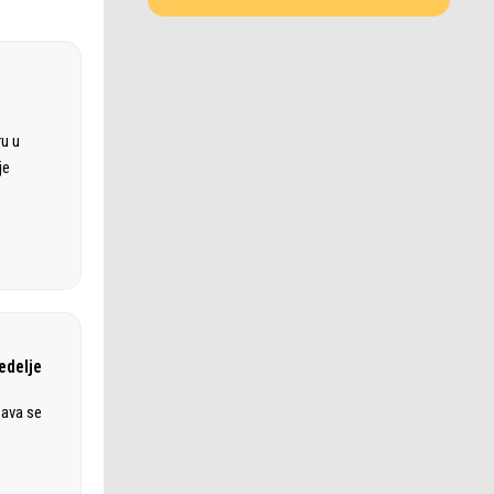
ru u
je
edelje
žava se