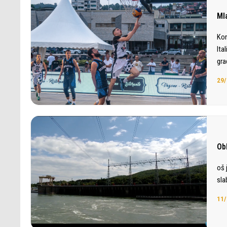
Ml
Kon
Ita
gra
29/
Ob
oš 
sla
11/