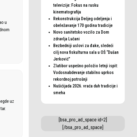
televizije: Fokus na rusku
kinematografiju
Rekonstrukcija Dečjeg odeljenja i
ao u
obeležavanje 170 godina tradicije
rodnom
Novo sanitetsko vozilo za Dom
zdravlja Lučani
Bezbedniji uslovi za đake, sledeći
cilj nova fiskulturna sala u OŠ “Dušan
Jerković”
Zlatibor uspešno položio letnji ispit:
Vodosnabdevanje stabilno uprkos
rekordnoj potrošnji
Nušićijada 2026. vraća duh tradicije i
smeha
negde uz
tar.
[bsa_pro_ad_space id=2]
[/bsa_pro_ad_space]