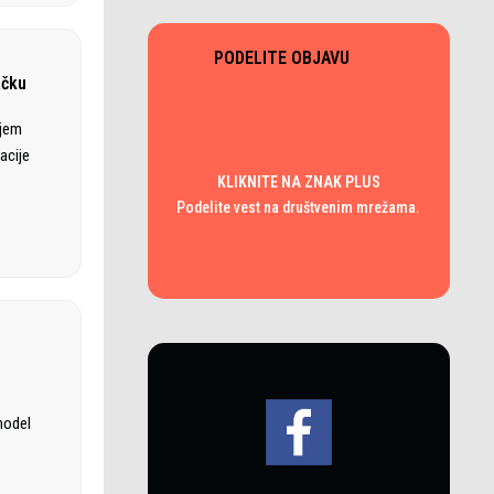
PODELITE OBJAVU
ačku
ajem
acije
KLIKNITE NA ZNAK PLUS
Podelite vest na društvenim mrežama.
model