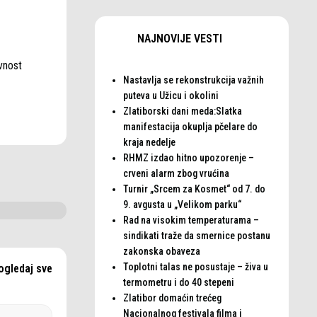
NAJNOVIJE VESTI
vnost
Nastavlja se rekonstrukcija važnih
puteva u Užicu i okolini
Zlatiborski dani meda:Slatka
manifestacija okuplja pčelare do
kraja nedelje
RHMZ izdao hitno upozorenje –
crveni alarm zbog vrućina
Turnir „Srcem za Kosmet“ od 7. do
9. avgusta u „Velikom parku“
Rad na visokim temperaturama –
sindikati traže da smernice postanu
zakonska obaveza
Toplotni talas ne posustaje – živa u
ogledaj sve
termometru i do 40 stepeni
Zlatibor domaćin trećeg
Nacionalnog festivala filma i