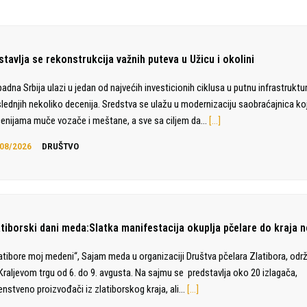
tavlja se rekonstrukcija važnih puteva u Užicu i okolini
adna Srbija ulazi u jedan od najvećih investicionih ciklusa u putnu infrastruktu
lednjih nekoliko decenija. Sredstva se ulažu u modernizaciju saobraćajnica ko
enijama muče vozače i meštane, a sve sa ciljem da…
[…]
08/2026
DRUŠTVO
atiborski dani meda:Slatka manifestacija okuplja pčelare do kraja n
atibore moj medeni“, Sajam meda u organizaciji Društva pčelara Zlatibora, odr
Kraljevom trgu od 6. do 9. avgusta. Na sajmu se predstavlja oko 20 izlagača,
enstveno proizvođači iz zlatiborskog kraja, ali…
[…]