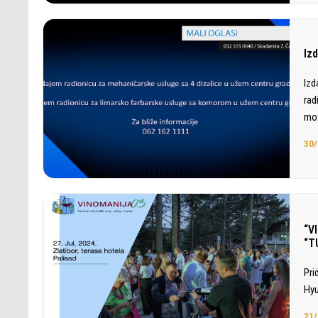
Iz
Izd
rad
mož
30/
“V
“T
Pri
Hyu
21/