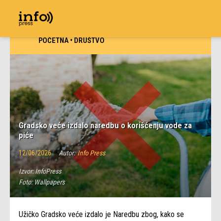
POČETNA
•
DRUŠTVO
Gradsko veće izdalo naredbu o korišćenju vode za
piće
12/06/2026
Autor:
Info Press
Izvor:
InfoPress
Foto:
Wallpapers
Užičko Gradsko veće izdalo je Naredbu zbog, kako se