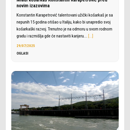
novim izazovima
Konstantin Karapetrović talentovani užički košarkaš je sa
nepunih 15 godina otišao u Italiju, kako bi unapredio svoj
košarkaški razvoj. Trenutno je na odmoru u svom rodnom
gradu i razmišlja gde će nastaviti karijeru.…
[…]
29/07/2025
OGLASI