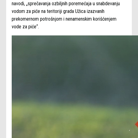
navodi, „sprečavanja ozbiljnih poremećaja u snabdevanju
vodom za piće na teritoriji grada Užica izazvanih
prekomernom potrošnjom i nenamenskim korišćenjem
vode za piće“.