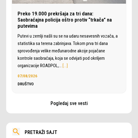
Preko 19.000 prekršaja za tri dana:
Saobraćajna policija oštro protiv “trkača” na
putevima
Putevi u zemlji našli su se na udaru nesavesnih vozača, a
statistika sa terena zabrinjava. Tokom prva tri dana
sprovođenja velike međunarodne akcije pojačane
kontrole saobraćaja, koja se odvijati pod okriljem
organizacije ROADPOL,…
[…]
07/08/2026
DRUŠTVO
Pogledaj sve vesti
PRETRAŽI SAJT