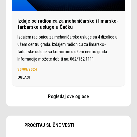
Izdaje se radionica za mehaničarske i limarsko-
farbarske usluge u Čačku
Izdajem radionicu za mehaničarske usluge sa 4 dizalice u
užem centru grada. Izdajem radionicu za limarsko-
farbarske usluge sa komorom u užem centru grada.
Informacije možete dobiti na: 062/162 1111
30/08/2024
OGLASI
Pogledaj sve oglase
PROČITAJ SLIČNE VESTI