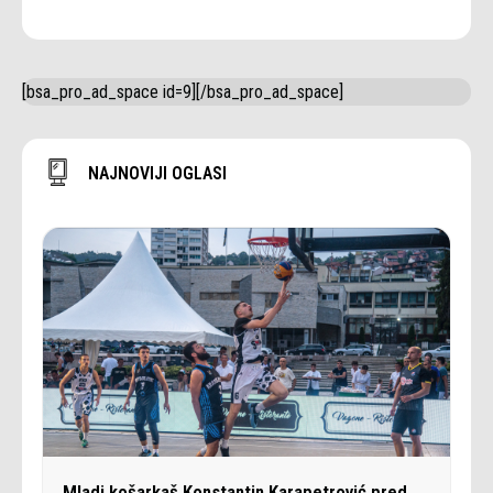
[bsa_pro_ad_space id=9][/bsa_pro_ad_space]
NAJNOVIJI OGLASI
Mladi košarkaš Konstantin Karapetrović pred