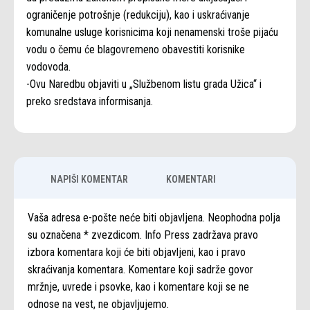
ograničenje potrošnje (redukciju), kao i uskraćivanje
komunalne usluge korisnicima koji nenamenski troše pijaću
vodu o čemu će blagovremeno obavestiti korisnike
vodovoda.
-Ovu Naredbu objaviti u „Službenom listu grada Užica“ i
preko sredstava informisanja.
NAPIŠI KOMENTAR
KOMENTARI
Vaša adresa e-pošte neće biti objavljena. Neophodna polja
su označena * zvezdicom. Info Press zadržava pravo
izbora komentara koji će biti objavljeni, kao i pravo
skraćivanja komentara. Komentare koji sadrže govor
mržnje, uvrede i psovke, kao i komentare koji se ne
odnose na vest, ne objavljujemo.