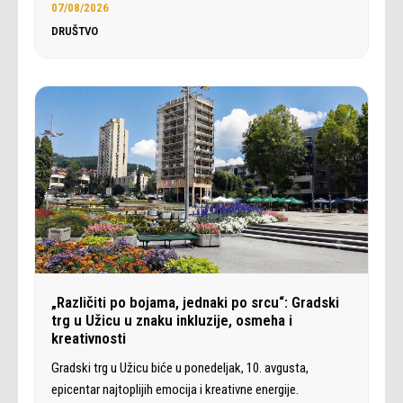
07/08/2026
DRUŠTVO
„Različiti po bojama, jednaki po srcu“: Gradski
trg u Užicu u znaku inkluzije, osmeha i
kreativnosti
Gradski trg u Užicu biće u ponedeljak, 10. avgusta,
epicentar najtoplijih emocija i kreativne energije.