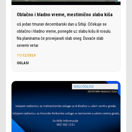
Oblačno i hladno vreme, mestimično slaba kiša
oš jedan tmuran decembarski dan u Srbiji. Očekuje se
oblačno i hladno vreme, ponegde uz slabu kišu ili rosulu.
Na planinama će provejavati slab sneg. Duvaće slab
severni vetar.
11/12/2024
OGLASI