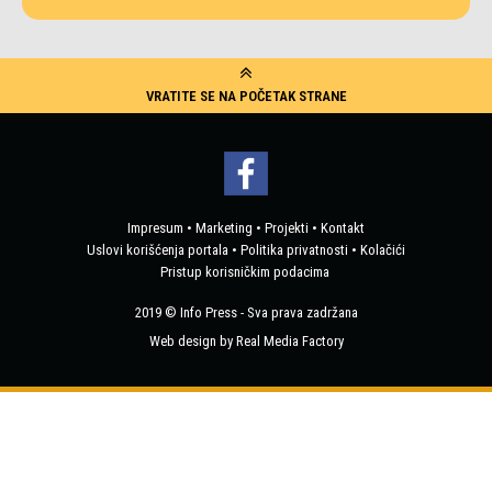
VRATITE SE NA POČETAK STRANE
Impresum
•
Marketing
•
Projekti
•
Kontakt
Uslovi korišćenja portala
•
Politika privatnosti
•
Kolačići
Pristup korisničkim podacima
2019 © Info Press - Sva prava zadržana
Web design by Real Media Factory