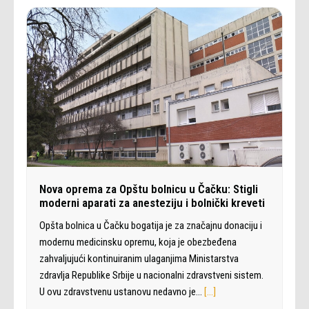
Nova oprema za Opštu bolnicu u Čačku: Stigli
moderni aparati za anesteziju i bolnički kreveti
Opšta bolnica u Čačku bogatija je za značajnu donaciju i
modernu medicinsku opremu, koja je obezbeđena
zahvaljujući kontinuiranim ulaganjima Ministarstva
zdravlja Republike Srbije u nacionalni zdravstveni sistem.
U ovu zdravstvenu ustanovu nedavno je…
[…]