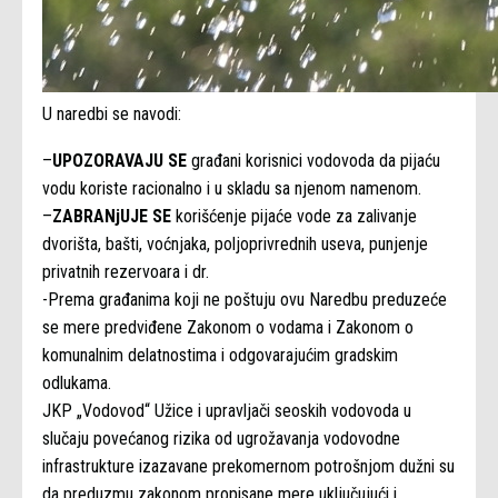
U naredbi se navodi:
–
UPOZORAVAJU SE
građani korisnici vodovoda da pijaću
vodu koriste racionalno i u skladu sa njenom namenom.
–
ZABRANjUJE SE
korišćenje pijaće vode za zalivanje
dvorišta, bašti, voćnjaka, poljoprivrednih useva, punjenje
privatnih rezervoara i dr.
-Prema građanima koji ne poštuju ovu Naredbu preduzeće
se mere predviđene Zakonom o vodama i Zakonom o
komunalnim delatnostima i odgovarajućim gradskim
odlukama.
JKP „Vodovod“ Užice i upravljači seoskih vodovoda u
slučaju povećanog rizika od ugrožavanja vodovodne
infrastrukture izazavane prekomernom potrošnjom dužni su
da preduzmu zakonom propisane mere uključujući i