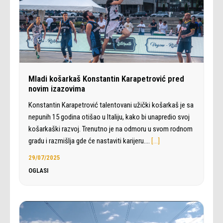
Mladi košarkaš Konstantin Karapetrović pred
novim izazovima
Konstantin Karapetrović talentovani užički košarkaš je sa
nepunih 15 godina otišao u Italiju, kako bi unapredio svoj
košarkaški razvoj. Trenutno je na odmoru u svom rodnom
gradu i razmišlja gde će nastaviti karijeru.…
[…]
29/07/2025
OGLASI