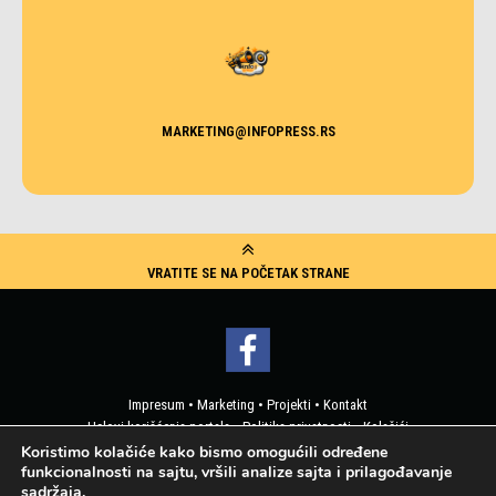
MARKETING@INFOPRESS.RS
VRATITE SE NA POČETAK STRANE
Impresum
•
Marketing
•
Projekti
•
Kontakt
Uslovi korišćenja portala
•
Politika privatnosti
•
Kolačići
Pristup korisničkim podacima
Koristimo kolačiće kako bismo omogućili određene
funkcionalnosti na sajtu, vršili analize sajta i prilagođavanje
sadržaja.
2019 © Info Press - Sva prava zadržana