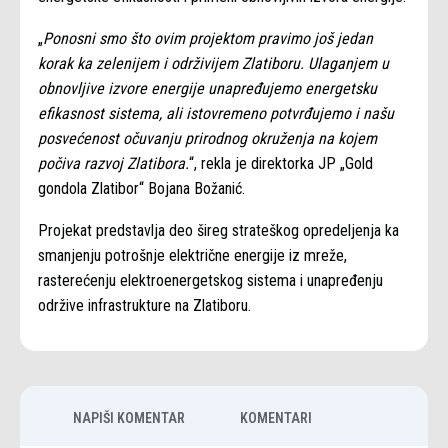
„
Ponosni smo što ovim projektom pravimo još jedan
korak ka zelenijem i održivijem Zlatiboru. Ulaganjem u
obnovljive izvore energije unapređujemo energetsku
efikasnost sistema, ali istovremeno potvrđujemo i našu
posvećenost očuvanju prirodnog okruženja na kojem
počiva razvoj Zlatibora.
“, rekla je direktorka JP „Gold
gondola Zlatibor“ Bojana Božanić.
Projekat predstavlja deo šireg strateškog opredeljenja ka
smanjenju potrošnje električne energije iz mreže,
rasterećenju elektroenergetskog sistema i unapređenju
održive infrastrukture na Zlatiboru.
NAPIŠI KOMENTAR
KOMENTARI