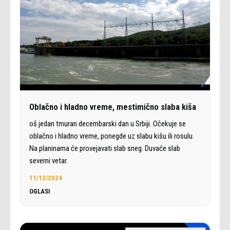
Oblačno i hladno vreme, mestimično slaba kiša
oš jedan tmuran decembarski dan u Srbiji. Očekuje se
oblačno i hladno vreme, ponegde uz slabu kišu ili rosulu.
Na planinama će provejavati slab sneg. Duvaće slab
severni vetar.
11/12/2024
OGLASI