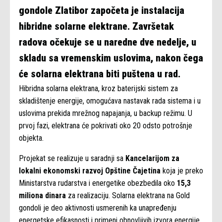
gondole Zlatibor započeta je instalacija
hibridne solarne elektrane. Završetak
radova očekuje se u naredne dve nedelje, u
skladu sa vremenskim uslovima, nakon čega
će solarna elektrana biti puštena u rad.
Hibridna solarna elektrana, kroz baterijski sistem za
skladištenje energije, omogućava nastavak rada sistema i u
uslovima prekida mrežnog napajanja, u backup režimu. U
prvoj fazi, elektrana će pokrivati oko 20 odsto potrošnje
objekta.
Projekat se realizuje u saradnji sa
Kancelarijom za
lokalni ekonomski razvoj Opštine Čajetina
koja je preko
Ministarstva rudarstva i energetike obezbedila oko
15,3
miliona dinara
za realizaciju. Solarna elektrana na Gold
gondoli je deo aktivnosti usmerenih ka unapređenju
energetske efikasnosti i primeni obnovljivih izvora energije.