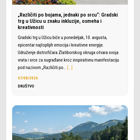
„Različiti po bojama, jednaki po srcu“: Gradski
trg u Užicu u znaku inkluzije, osmeha i
kreativnosti
Gradski trg u Užicu biće u ponedeljak, 10. avgusta,
epicentar najtoplijih emocija i kreativne energije.
Udruženje distrofičara Zlatiborskog okruga otvara svoja
vrata i srce za sugrađane kroz inspirativnu manifestaciju
pod nazivom „Različiti po…
[…]
07/08/2026
DRUŠTVO