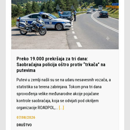
Preko 19.000 prekršaja za tri dana:
Saobraćajna policija oštro protiv “trkača” na
putevima
Putevi u zemlji našli su se na udaru nesavesnih vozača, a
statistika sa terena zabrinjava. Tokom prva tri dana
sprovođenja velike međunarodne akcije pojačane
kontrole saobraćaja, koja se odvijati pod okriljem
organizacije ROADPOL,…
[…]
07/08/2026
DRUŠTVO