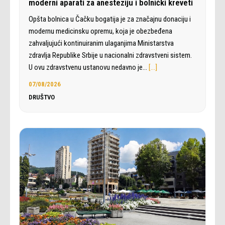
moderni aparati za anesteziju i bolnički kreveti
Opšta bolnica u Čačku bogatija je za značajnu donaciju i
modernu medicinsku opremu, koja je obezbeđena
zahvaljujući kontinuiranim ulaganjima Ministarstva
zdravlja Republike Srbije u nacionalni zdravstveni sistem.
U ovu zdravstvenu ustanovu nedavno je…
[…]
07/08/2026
DRUŠTVO