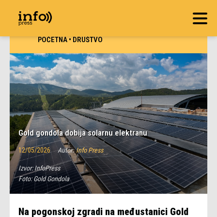
POČETNA
•
DRUŠTVO
Gold gondola dobija solarnu elektranu
12/05/2026
Autor:
Info Press
Izvor:
InfoPress
Foto:
Gold Gondola
Na pogonskoj zgradi na međustanici Gold