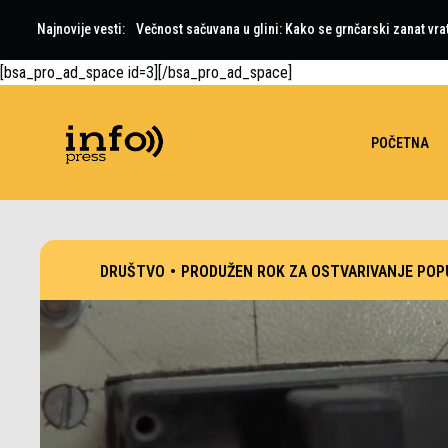
Najnovije vesti:
Večnost sačuvana u glini: Kako se grnčarski zanat vra
[bsa_pro_ad_space id=3][/bsa_pro_ad_space]
POČETNA
DRUŠTVO
•
PRODUŽEN ROK ZA OSTVARIVANJE POP