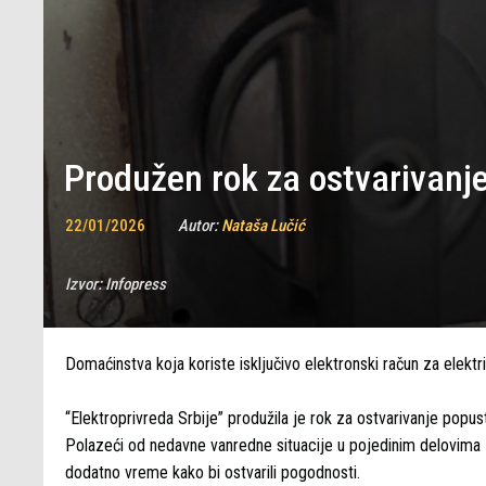
Produžen rok za ostvarivanje
22/01/2026
Autor:
Nataša Lučić
Izvor:
Infopress
Domaćinstva koja koriste isključivo elektronski račun za elek
“Elektroprivreda Srbije” produžila je rok za ostvarivanje pop
Polazeći od nedavne vanredne situacije u pojedinim delovim
dodatno vreme kako bi ostvarili pogodnosti.