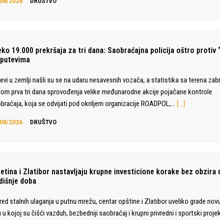
08/2026
DRUŠTVO
eko 19.000 prekršaja za tri dana: Saobraćajna policija oštro protiv 
 putevima
evi u zemlji našli su se na udaru nesavesnih vozača, a statistika sa terena zabr
om prva tri dana sprovođenja velike međunarodne akcije pojačane kontrole
braćaja, koja se odvijati pod okriljem organizacije ROADPOL,…
[…]
08/2026
DRUŠTVO
jetina i Zlatibor nastavljaju krupne investicione korake bez obzira 
dišnje doba
ed stalnih ulaganja u putnu mrežu, centar opštine i Zlatibor uveliko grade novu 
 u kojoj su čišći vazduh, bezbedniji saobraćaj i krupni privredni i sportski projek