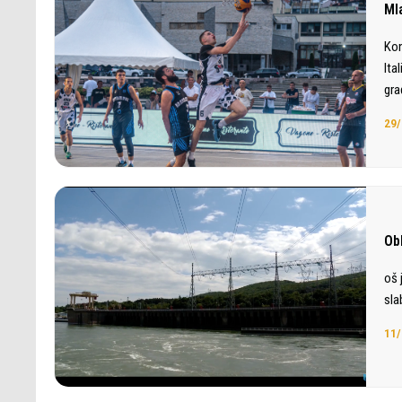
Ml
Kon
Ita
gra
29/
Ob
oš 
sla
11/