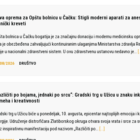
va oprema za Opštu bolnicu u Čačku: Stigli moderni aparati za anes
nički kreveti
ta bolnica u Čačku bogatija je za značajnu donaciju i modernu medicinsku op
a je obezbeđena zahvaljujući kontinuiranim ulaganjima Ministarstva zdravlja R
ije u nacionalni zdravstveni sistem. U ovu zdravstvenu ustanovu nedavno je…
[
08/2026
DRUŠTVO
zličiti po bojama, jednaki po srcu“: Gradski trg u Užicu u znaku ink
meha i kreativnosti
dski trg u Užicu biće u ponedeljak, 10. avgusta, epicentar najtoplijih emocija i 
rgije. Udruženje distrofičara Zlatiborskog okruga otvara svoja vrata i srce za
z inspirativnu manifestaciju pod nazivom „Različiti po…
[…]