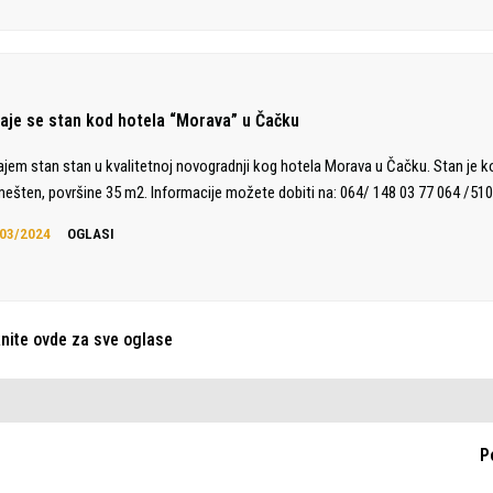
daje se stan kod hotela “Morava” u Čačku
ajem stan stan u kvalitetnoj novogradnji kog hotela Morava u Čačku. Stan je 
ešten, površine 35 m2. Informacije možete dobiti na: 064/ 148 03 77 064 /510
03/2024
OGLASI
knite ovde za sve oglase
P