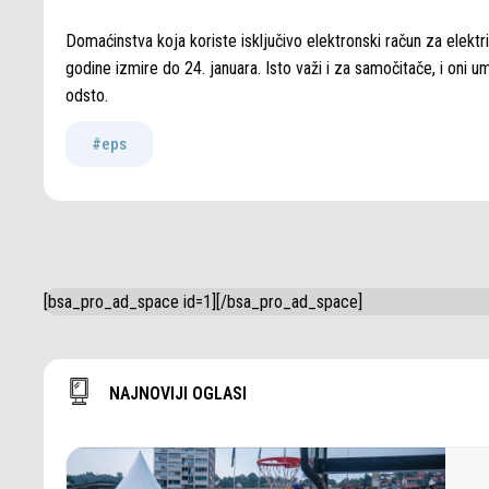
Domaćinstva koja koriste isključivo elektronski račun za elek
godine izmire do 24. januara. Isto važi i za samočitače, i oni 
odsto.
#eps
[bsa_pro_ad_space id=1][/bsa_pro_ad_space]
NAJNOVIJI OGLASI