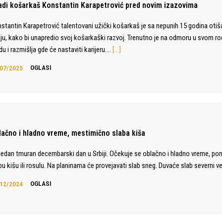
adi košarkaš Konstantin Karapetrović pred novim izazovima
stantin Karapetrović talentovani užički košarkaš je sa nepunih 15 godina otiš
liju, kako bi unapredio svoj košarkaški razvoj. Trenutno je na odmoru u svom 
du i razmišlja gde će nastaviti karijeru.…
[…]
07/2025
OGLASI
lačno i hladno vreme, mestimično slaba kiša
jedan tmuran decembarski dan u Srbiji. Očekuje se oblačno i hladno vreme, po
bu kišu ili rosulu. Na planinama će provejavati slab sneg. Duvaće slab severni ve
12/2024
OGLASI