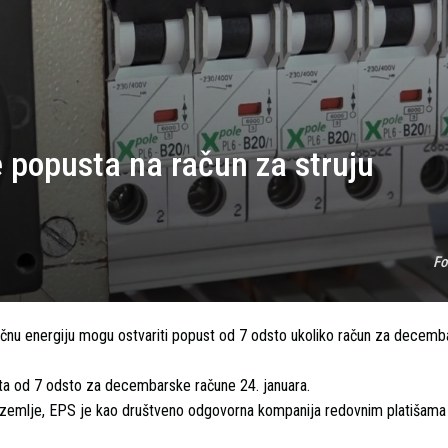
 popusta na račun za struju
Fo
tričnu energiju mogu ostvariti popust od 7 odsto ukoliko račun za decemb
usta od 7 odsto za decembarske račune 24. januara.
a zemlje, EPS je kao društveno odgovorna kompanija redovnim platišam