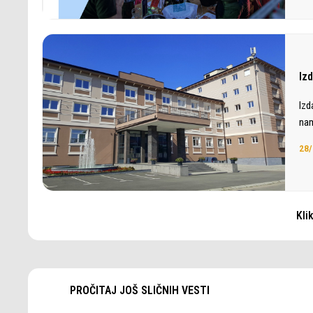
Iz
Izd
nam
28/
Kli
PROČITAJ JOŠ SLIČNIH VESTI