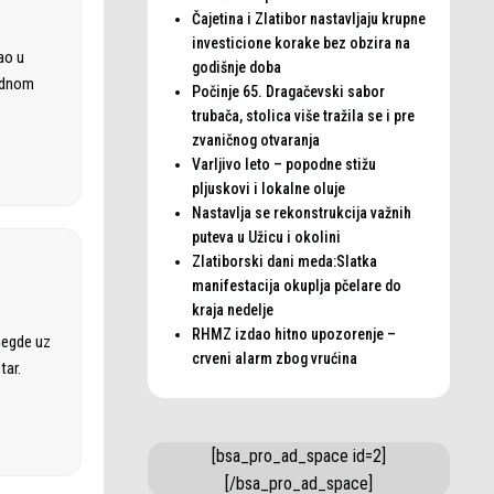
Čajetina i Zlatibor nastavljaju krupne
investicione korake bez obzira na
ao u
godišnje doba
rodnom
Počinje 65. Dragačevski sabor
trubača, stolica više tražila se i pre
zvaničnog otvaranja
Varljivo leto – popodne stižu
pljuskovi i lokalne oluje
Nastavlja se rekonstrukcija važnih
puteva u Užicu i okolini
Zlatiborski dani meda:Slatka
manifestacija okuplja pčelare do
kraja nedelje
RHMZ izdao hitno upozorenje –
negde uz
crveni alarm zbog vrućina
tar.
[bsa_pro_ad_space id=2]
[/bsa_pro_ad_space]