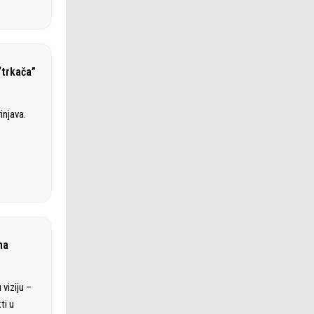
“trkača”
injava.
na
viziju –
ti u