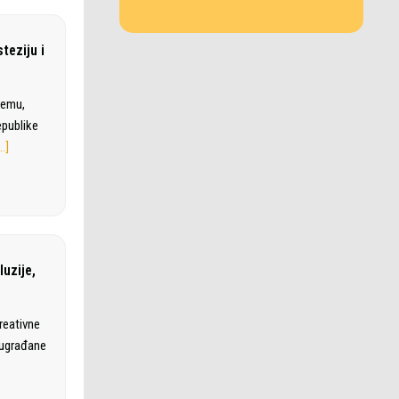
teziju i
remu,
epublike
…]
luzije,
kreativne
 sugrađane