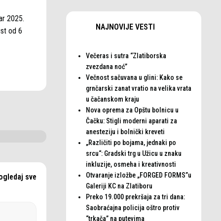
ar 2025.
NAJNOVIJE VESTI
ust od 6
Večeras i sutra “Zlatiborska
zvezdana noć”
Večnost sačuvana u glini: Kako se
grnčarski zanat vratio na velika vrata
u čačanskom kraju
Nova oprema za Opštu bolnicu u
Čačku: Stigli moderni aparati za
anesteziju i bolnički kreveti
„Različiti po bojama, jednaki po
srcu“: Gradski trg u Užicu u znaku
inkluzije, osmeha i kreativnosti
Otvaranje izložbe „FORGED FORMS”u
ogledaj sve
Galeriji KC na Zlatiboru
Preko 19.000 prekršaja za tri dana:
Saobraćajna policija oštro protiv
“trkača” na putevima