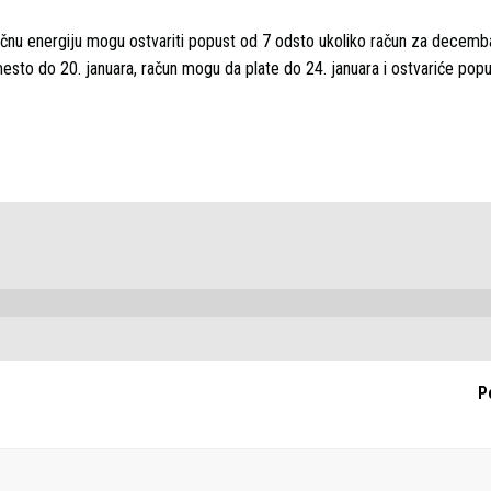
tričnu energiju mogu ostvariti popust od 7 odsto ukoliko račun za decemb
umesto do 20. januara, račun mogu da plate do 24. januara i ostvariće pop
P