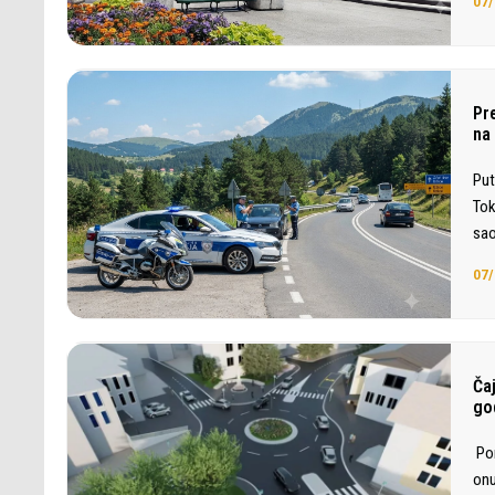
07/
Pr
na
Put
Tok
sao
07/
Ča
go
Por
onu