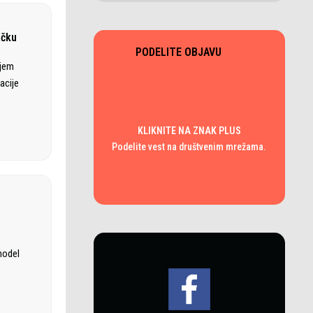
ačku
PODELITE OBJAVU
ajem
acije
KLIKNITE NA ZNAK PLUS
Podelite vest na društvenim mrežama.
model