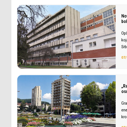
No
bol
Opš
koj
Srb
07/
„Ra
os
Gra
ene
kro