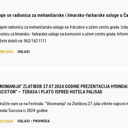
daje se radionica za mehaničarske i limarsko-farbarske usluge u Č
ajem radionicu za mehaničarske usluge sa 4 dizalice u užem centru grada. Izd
ionicu za limarsko- farbarske usluge sa komorom u užem centru grada. Inform
ete dobiti na: 062/162 1111
08/2024
OGLASI
INOMANIJA” ZLATIBOR 27.07.2024.GODINE PREZENTACIJA HYUNDAI
UCSTON” – TERASA I PLATO ISPRED HOTELA PALISAD
družite nam se na Festivalu “Vinomanija” na Zlatiboru 27. julai otkrite najnovi 
ndai Tuscona iz 2024. godine
07/2024
OGLASI
•
PRIVREDA