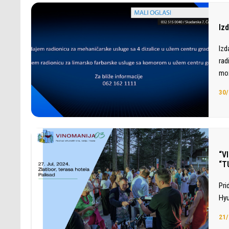
Iz
Izd
rad
mož
30/
“V
“T
Pri
Hyu
21/