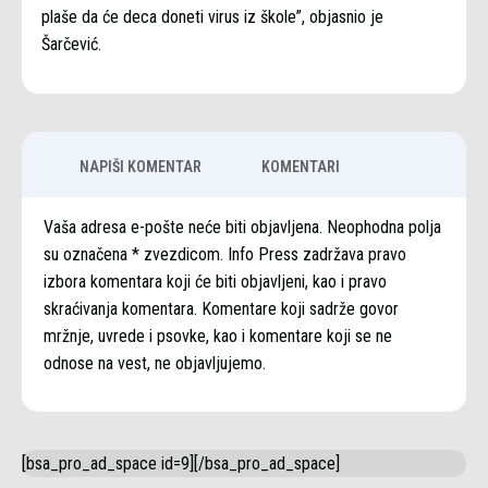
plaše da će deca doneti virus iz škole”, objasnio je
Šarčević.
NAPIŠI KOMENTAR
KOMENTARI
Vaša adresa e-pošte neće biti objavljena. Neophodna polja
su označena * zvezdicom. Info Press zadržava pravo
izbora komentara koji će biti objavljeni, kao i pravo
skraćivanja komentara. Komentare koji sadrže govor
mržnje, uvrede i psovke, kao i komentare koji se ne
odnose na vest, ne objavljujemo.
[bsa_pro_ad_space id=9][/bsa_pro_ad_space]