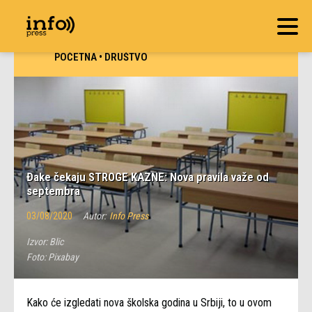
POČETNA
•
DRUŠTVO
Đake čekaju STROGE KAZNE: Nova pravila važe od
septembra
03/08/2020
Autor:
Info Press
Izvor:
Blic
Foto:
Pixabay
Kako će izgledati nova školska godina u Srbiji, to u ovom