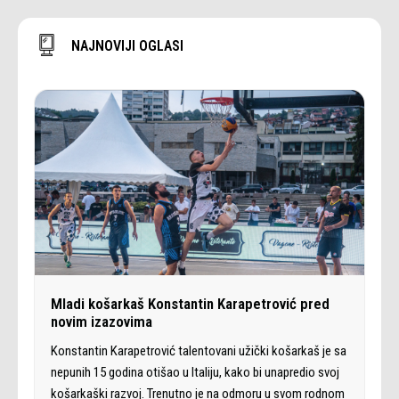
NAJNOVIJI OGLASI
Mladi košarkaš Konstantin Karapetrović pred
novim izazovima
Konstantin Karapetrović talentovani užički košarkaš je sa
nepunih 15 godina otišao u Italiju, kako bi unapredio svoj
košarkaški razvoj. Trenutno je na odmoru u svom rodnom