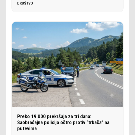
DRUŠTVO
Preko 19.000 prekršaja za tri dana:
Saobraćajna policija oštro protiv “trkača” na
putevima