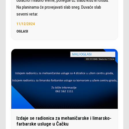
oblačno i hladno vreme, ponegde uz slabu kišu ili rosulu.
Na planinama će provejavati slab sneg. Duvaće slab
severni vetar.
11/12/2024
OGLASI
Izdaje se radionica za mehaničarske i limarsko-
farbarske usluge u Čačku