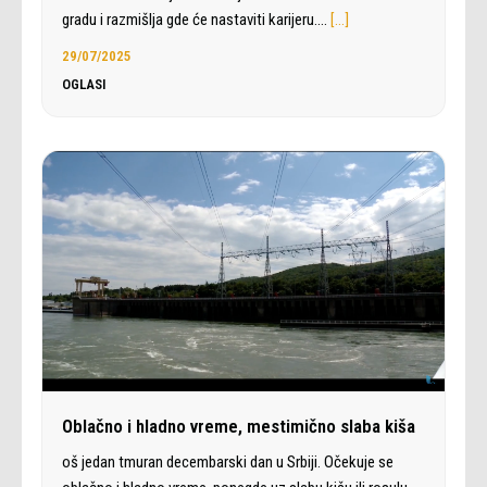
gradu i razmišlja gde će nastaviti karijeru.…
[…]
29/07/2025
OGLASI
Oblačno i hladno vreme, mestimično slaba kiša
oš jedan tmuran decembarski dan u Srbiji. Očekuje se