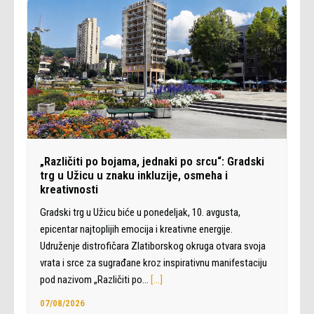
„Različiti po bojama, jednaki po srcu“: Gradski
trg u Užicu u znaku inkluzije, osmeha i
kreativnosti
Gradski trg u Užicu biće u ponedeljak, 10. avgusta,
epicentar najtoplijih emocija i kreativne energije.
Udruženje distrofičara Zlatiborskog okruga otvara svoja
vrata i srce za sugrađane kroz inspirativnu manifestaciju
pod nazivom „Različiti po…
[…]
07/08/2026