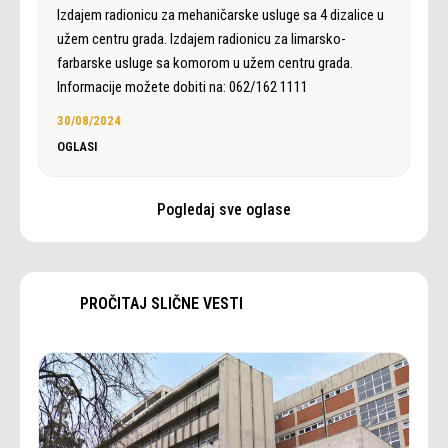
Izdajem radionicu za mehaničarske usluge sa 4 dizalice u
užem centru grada. Izdajem radionicu za limarsko-
farbarske usluge sa komorom u užem centru grada.
Informacije možete dobiti na: 062/162 1111
30/08/2024
OGLASI
Pogledaj sve oglase
PROČITAJ SLIČNE VESTI