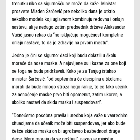
trenutku niko sa sigurnošću ne može da kaže. Ministar
prosvete Mladen Šarčević pre nekoliko dana je otkrio
nekoliko modela koji uglavnom kombinuju redovnu i onlajn
nastavu, ali je nedugo zatim predsednik države Aleksandar
Vučić jasno rekao da “ne isključuje mogućnost kompletne
onlajn nastave, te da je zdravlje na prvom mestu”.
Jedno je čini se sigurno: đaci koji budu dolazili u školu
moraće da nose maske. A najavljene su i kazne za one koji
se toga ne budu pridržavali. Kako je za Tanjug istakao
ministar Šarčević, “od septembra će disciplina u školama
morati da bude mnogo stroža nego ranije, te će tako učenik
za nenošenje maske prvo biti opomenut, zatim ukoren, a
ukoliko nastavi da skida masku i suspendovan”.
“Donećemo posebna pravila i uredbu koja važe u vanrednim
situacijama da učenik može biti suspendovan, jer ako bude
češće skidao masku on bi ugrožavao bezbednost druge
dece. Mere moraju da se poštuju”, naveo je ministar