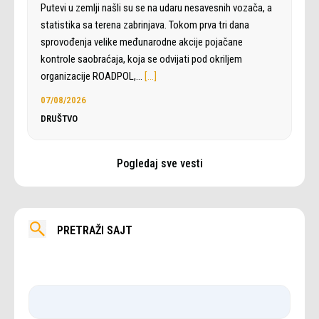
Putevi u zemlji našli su se na udaru nesavesnih vozača, a
statistika sa terena zabrinjava. Tokom prva tri dana
sprovođenja velike međunarodne akcije pojačane
kontrole saobraćaja, koja se odvijati pod okriljem
organizacije ROADPOL,…
[…]
07/08/2026
DRUŠTVO
Pogledaj sve vesti
PRETRAŽI SAJT