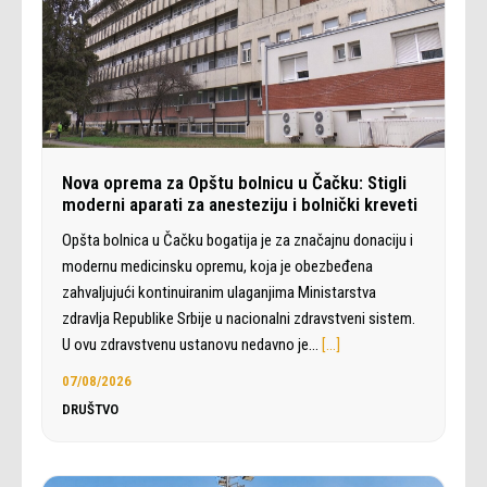
Nova oprema za Opštu bolnicu u Čačku: Stigli
moderni aparati za anesteziju i bolnički kreveti
Opšta bolnica u Čačku bogatija je za značajnu donaciju i
modernu medicinsku opremu, koja je obezbeđena
zahvaljujući kontinuiranim ulaganjima Ministarstva
zdravlja Republike Srbije u nacionalni zdravstveni sistem.
U ovu zdravstvenu ustanovu nedavno je…
[…]
07/08/2026
DRUŠTVO