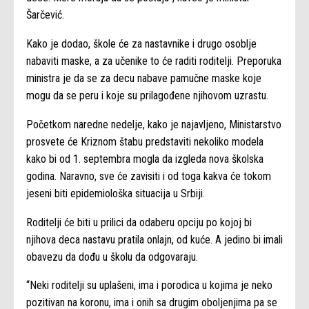
Šarčević.
Kako je dodao, škole će za nastavnike i drugo osoblje
nabaviti maske, a za učenike to će raditi roditelji. Preporuka
ministra je da se za decu nabave pamučne maske koje
mogu da se peru i koje su prilagođene njihovom uzrastu.
Početkom naredne nedelje, kako je najavljeno, Ministarstvo
prosvete će Kriznom štabu predstaviti nekoliko modela
kako bi od 1. septembra mogla da izgleda nova školska
godina. Naravno, sve će zavisiti i od toga kakva će tokom
jeseni biti epidemiološka situacija u Srbiji.
Roditelji će biti u prilici da odaberu opciju po kojoj bi
njihova deca nastavu pratila onlajn, od kuće. A jedino bi imali
obavezu da dođu u školu da odgovaraju.
“Neki roditelji su uplašeni, ima i porodica u kojima je neko
pozitivan na koronu, ima i onih sa drugim oboljenjima pa se