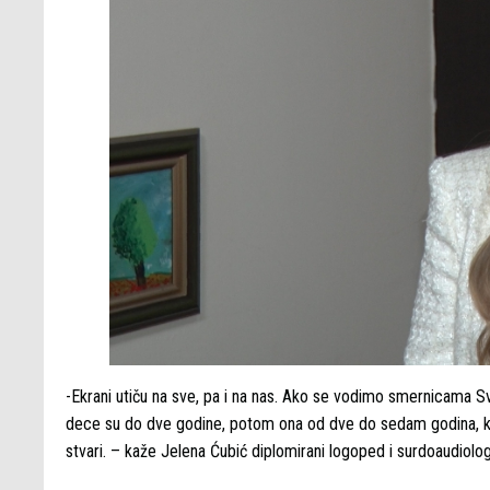
-Ekrani utiču na sve, pa i na nas. Ako se vodimo smernicama S
dece su do dve godine, potom ona od dve do sedam godina, koj
stvari. – kaže Jelena Ćubić diplomirani logoped i surdoaudiolo