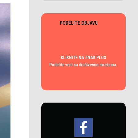
PODELITE OBJAVU
KLIKNITE NA ZNAK PLUS
Podelite vest na društvenim mrežama.