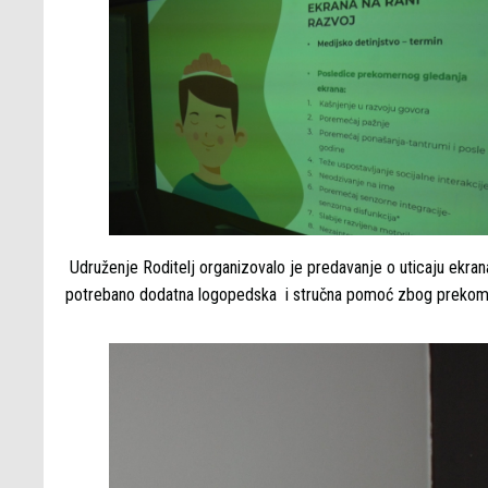
Udruženje Roditelj organizovalo je predavanje o uticaju ekrana
potrebano dodatna logopedska i stručna pomoć zbog prekomern