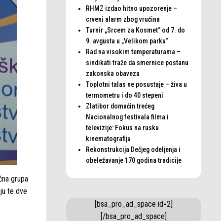
RHMZ izdao hitno upozorenje –
crveni alarm zbog vrućina
Turnir „Srcem za Kosmet“ od 7. do
9. avgusta u „Velikom parku“
Rad na visokim temperaturama –
sindikati traže da smernice postanu
zakonska obaveza
Toplotni talas ne posustaje – živa u
termometru i do 40 stepeni
Zlatibor domaćin trećeg
Nacionalnog festivala filma i
televizije: Fokus na rusku
kinematografiju
Rekonstrukcija Dečjeg odeljenja i
obeležavanje 170 godina tradicije
ična grupa
ju te dve
[bsa_pro_ad_space id=2]
[/bsa_pro_ad_space]