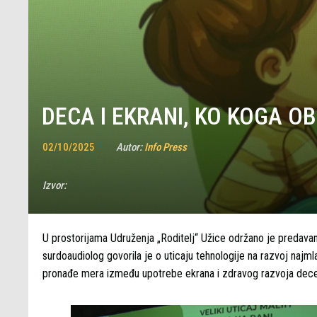
DECA I EKRANI, KO KOGA OB
02/10/2025
Autor:
Info Press
Izvor:
U prostorijama Udruženja „Roditelj“ Užice održano je predavanj
surdoaudiolog govorila je o uticaju tehnologije na razvoj najmla
pronađe mera između upotrebe ekrana i zdravog razvoja dec