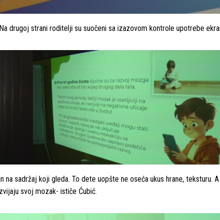
Na drugoj strani roditelji su suočeni sa izazovom kontrole upotrebe ekra
 na sadržaj koji gleda. To dete uopšte ne oseća ukus hrane, teksturu. A
azvijaju svoj mozak- ističe Ćubić.