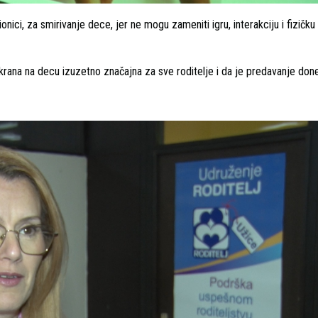
onici, za smirivanje dece, jer ne mogu zameniti igru, interakciju i fizičku
 ekrana na decu izuzetno značajna za sve roditelje i da je predavanje do