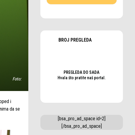
BROJ PREGLEDA
PREGLEDA DO SADA
Hvala što pratite naš portal.
Foto:
oped i
činima da se
[bsa_pro_ad_space id=2]
[/bsa_pro_ad_space]