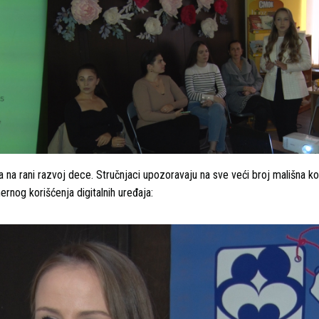
 na rani razvoj dece. Stručnjaci upozoravaju na sve veći broj mališna ko
og korišćenja digitalnih uređaja: