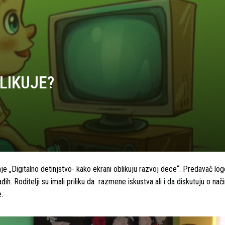
LIKUJE?
e „Digitalno detinjstvo- kako ekrani oblikuju razvoj dece“. Predavač log
đih. Roditelji su imali priliku da razmene iskustva ali i da diskutuju o na
e.