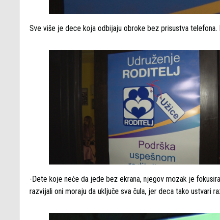
Sve više je dece koja odbijaju obroke bez prisustva telefona. 
-Dete koje neće da jede bez ekrana, njegov mozak je fokusiran
razvijali oni moraju da uključe sva čula, jer deca tako ustvari r