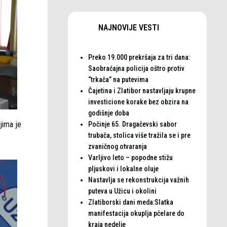
NAJNOVIJE VESTI
Preko 19.000 prekršaja za tri dana:
Saobraćajna policija oštro protiv
“trkača” na putevima
Čajetina i Zlatibor nastavljaju krupne
investicione korake bez obzira na
godišnje doba
jima je
Počinje 65. Dragačevski sabor
trubača, stolica više tražila se i pre
zvaničnog otvaranja
Varljivo leto – popodne stižu
pljuskovi i lokalne oluje
Nastavlja se rekonstrukcija važnih
puteva u Užicu i okolini
Zlatiborski dani meda:Slatka
manifestacija okuplja pčelare do
kraja nedelje