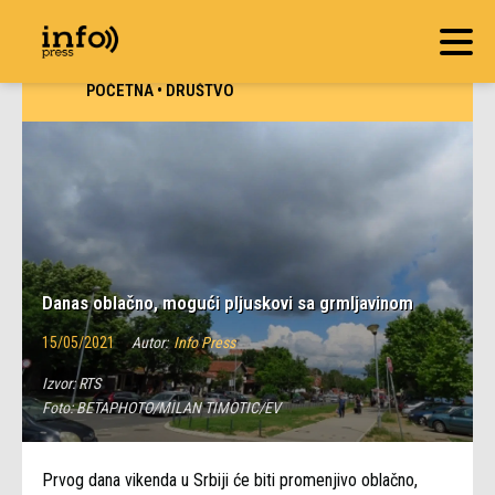
POČETNA
•
DRUŠTVO
Danas oblačno, mogući pljuskovi sa grmljavinom
15/05/2021
Autor:
Info Press
Izvor:
RTS
Foto:
BETAPHOTO/MILAN TIMOTIC/EV
Prvog dana vikenda u Srbiji će biti promenjivo oblačno,