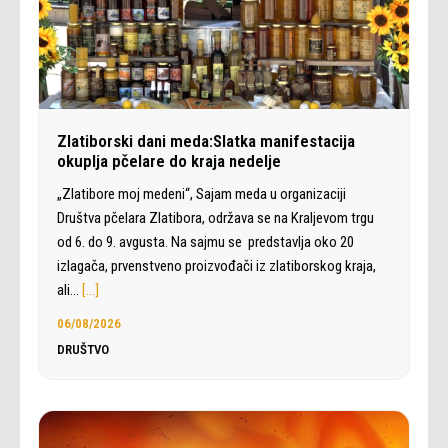
Zlatiborski dani meda:Slatka manifestacija
okuplja pčelare do kraja nedelje
„Zlatibore moj medeni“, Sajam meda u organizaciji
Društva pčelara Zlatibora, održava se na Kraljevom trgu
od 6. do 9. avgusta. Na sajmu se predstavlja oko 20
izlagača, prvenstveno proizvođači iz zlatiborskog kraja,
ali…
[…]
06/08/2026
DRUŠTVO