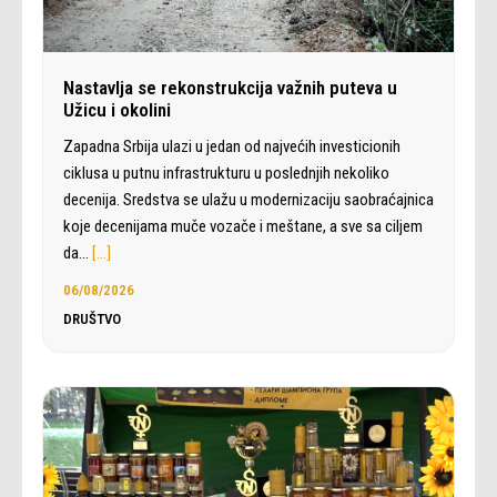
Nastavlja se rekonstrukcija važnih puteva u
Užicu i okolini
Zapadna Srbija ulazi u jedan od najvećih investicionih
ciklusa u putnu infrastrukturu u poslednjih nekoliko
decenija. Sredstva se ulažu u modernizaciju saobraćajnica
koje decenijama muče vozače i meštane, a sve sa ciljem
da…
[…]
06/08/2026
DRUŠTVO