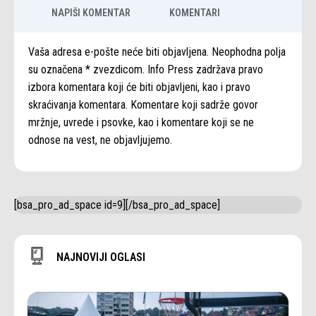
NAPIŠI KOMENTAR
KOMENTARI
Vaša adresa e-pošte neće biti objavljena. Neophodna polja
su označena * zvezdicom. Info Press zadržava pravo
izbora komentara koji će biti objavljeni, kao i pravo
skraćivanja komentara. Komentare koji sadrže govor
mržnje, uvrede i psovke, kao i komentare koji se ne
odnose na vest, ne objavljujemo.
[bsa_pro_ad_space id=9][/bsa_pro_ad_space]
NAJNOVIJI OGLASI