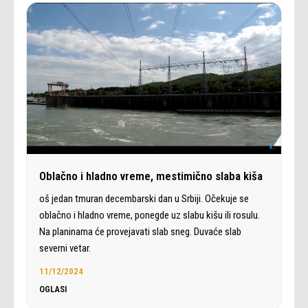
Oblačno i hladno vreme, mestimično slaba kiša
oš jedan tmuran decembarski dan u Srbiji. Očekuje se
oblačno i hladno vreme, ponegde uz slabu kišu ili rosulu.
Na planinama će provejavati slab sneg. Duvaće slab
severni vetar.
11/12/2024
OGLASI