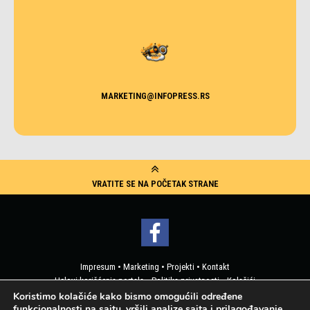
MARKETING@INFOPRESS.RS
VRATITE SE NA POČETAK STRANE
Impresum
•
Marketing
•
Projekti
•
Kontakt
Uslovi korišćenja portala
•
Politika privatnosti
•
Kolačići
Pristup korisničkim podacima
Koristimo kolačiće kako bismo omogućili određene
funkcionalnosti na sajtu, vršili analize sajta i prilagođavanje