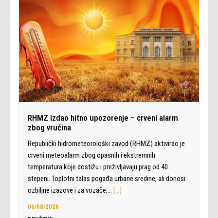
RHMZ izdao hitno upozorenje – crveni alarm
zbog vrućina
Republički hidrometeorološki zavod (RHMZ) aktivirao je
crveni meteoalarm zbog opasnih i ekstremnih
temperatura koje dostižu i preživljavaju prag od 40
stepeni. Toplotni talas pogađa urbane sredine, ali donosi
ozbiljne izazove i za vozače,…
[…]
06/08/2026