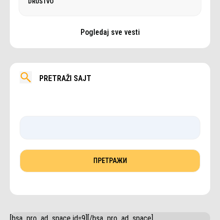
DRUŠTVO
Pogledaj sve vesti
PRETRAŽI SAJT
[bsa_pro_ad_space id=9][/bsa_pro_ad_space]