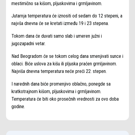
mestimično sa kišom, pljuskovima i grmljavinom.
Jutarnja temperatura će iznositi od sedam do 12 stepeni, a
najvša dnevna će se kretati između 19 i 23 stepena.
Tokom dana će duvati samo slab i umeren južni i
jugozapadni vetar.
Nad Beogradom će se tokom celog dana smenjivati sunce i
oblaci. Biće uslova za kišu ili pljuska praćen grmljavinom.
Najviša dnevna temperatura neće preći 22. stepen.
I narednih dana biće promenjivo oblačno, ponegde sa
kratkotrajnom kišom, pljuskovima i grmljavinom.
Temperatura će biti oko prosečnih vrednosti za ovo doba
godine.