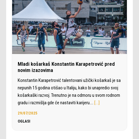
Mladi košarkaš Konstantin Karapetrović pred
novim izazovima
Konstantin Karapetrović talentovani užički košarkaš je sa
nepunih 15 godina otišao u Italiju, kako bi unapredio svoj
košarkaški razvoj. Trenutno je na odmoru u svom rodnom
gradu i razmišlja gde će nastaviti karijeru.…
[…]
29/07/2025
OGLASI