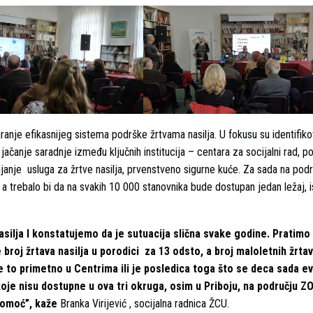
varanje efikasnijeg sistema podrške žrtvama nasilja. U fokusu su identifik
ačanje saradnje između ključnih institucija – centara za socijalni rad, pol
vijanje usluga za žrtve nasilja, prvenstveno sigurne kuće. Za sada na podru
a trebalo bi da na svakih 10 000 stanovnika bude dostupan jedan ležaj, i
nasilja I konstatujemo da je sutuacija slična svake godine. Pratimo
broj žrtava nasilja u porodici za 13 odsto, a broj maloletnih žrtav
e to primetno u Centrima ili je posledica toga što se deca sada ev
koje nisu dostupne u ova tri okruga, osim u Priboju, na području ZO
pomoć”, kaže
Branka Virijević , socijalna radnica ŽCU.