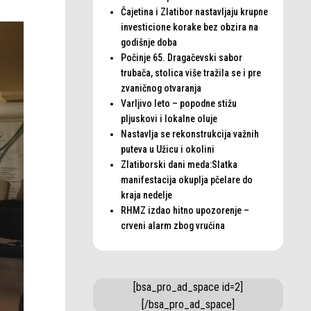
Čajetina i Zlatibor nastavljaju krupne
investicione korake bez obzira na
godišnje doba
Počinje 65. Dragačevski sabor
trubača, stolica više tražila se i pre
zvaničnog otvaranja
Varljivo leto – popodne stižu
pljuskovi i lokalne oluje
Nastavlja se rekonstrukcija važnih
puteva u Užicu i okolini
Zlatiborski dani meda:Slatka
manifestacija okuplja pčelare do
kraja nedelje
RHMZ izdao hitno upozorenje –
crveni alarm zbog vrućina
[bsa_pro_ad_space id=2]
[/bsa_pro_ad_space]