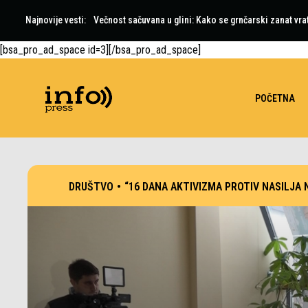
Najnovije vesti:
Večnost sačuvana u glini: Kako se grnčarski zanat vra
[bsa_pro_ad_space id=3][/bsa_pro_ad_space]
POČETNA
DRUŠTVO
•
“16 DANA AKTIVIZMA PROTIV NASILJA