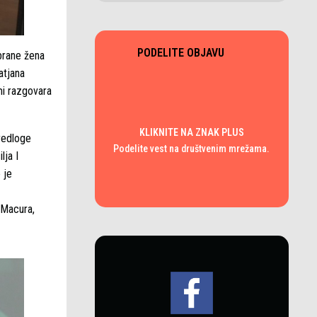
PODELITE OBJAVU
dbrane žena
atjana
mi razgovara
KLIKNITE NA ZNAK PLUS
redloge
Podelite vest na društvenim mrežama.
lja I
 je
 Macura,