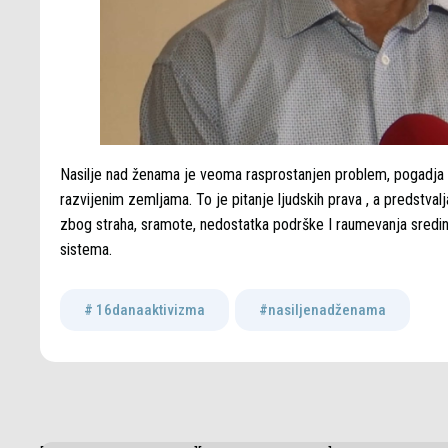
Nasilje nad ženama je veoma rasprostanjen problem, pogadja sv
razvijenim zemljama. To je pitanje ljudskih prava , a predstvalj
zbog straha, sramote, nedostatka podrške I raumevanja sredine, 
sistema.
# 16danaaktivizma
,
#nasiljenadženama