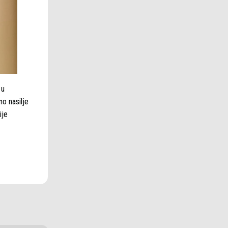
 u
no nasilje
ije