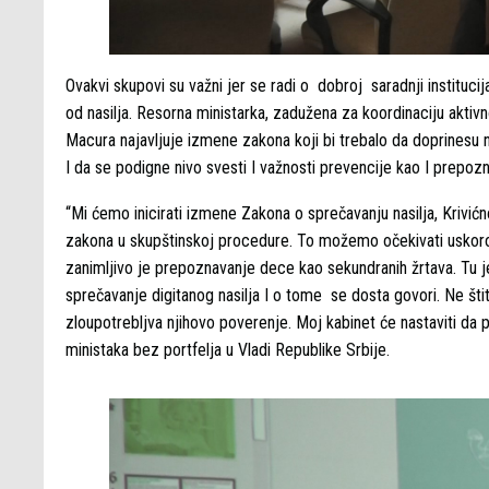
Ovakvi skupovi su važni jer se radi o dobroj saradnji institucij
od nasilja. Resorna ministarka, zadužena za koordinaciju aktiv
Macura najavljuje izmene zakona koji bi trebalo da doprinesu 
I da se podigne nivo svesti I važnosti prevencije kao I prepozn
“Mi ćemo inicirati izmene Zakona o sprečavanju nasilja, Krivi
zakona u skupštinskoj procedure. To možemo očekivati uskoro. 
zanimljivo je prepoznavanje dece kao sekundranih žrtava. Tu j
sprečavanje digitanog nasilja I o tome se dosta govori. Ne št
zloupotrebljva njihovo poverenje. Moj kabinet će nastaviti da 
ministaka bez portfelja u Vladi Republike Srbije.