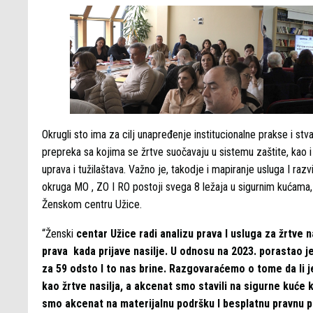
Okrugli sto ima za cilj unapređenje institucionalne prakse i st
prepreka sa kojima se žrtve suočavaju u sistemu zaštite, kao i j
uprava i tužilaštava. Važno je, takodje i mapiranje usluga I raz
okruga MO , ZO I RO postoji svega 8 ležaja u sigurnim kućama, 
Ženskom centru Užice.
“Ženski
centar Užice radi analizu prava I usluga za žrtve 
prava kada prijave nasilje. U odnosu na 2023. porastao je 
za 59 odsto I to nas brine. Razgovaraćemo o tome da li j
kao žrtve nasilja, a akcenat smo stavili na sigurne kuće 
smo akcenat na materijalnu podršku I besplatnu pravnu 