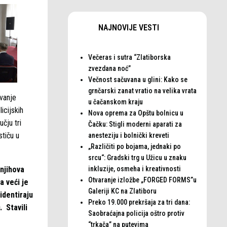
NAJNOVIJE VESTI
Večeras i sutra “Zlatiborska
zvezdana noć”
Večnost sačuvana u glini: Kako se
grnčarski zanat vratio na velika vrata
ovanje
u čačanskom kraju
icijskih
Nova oprema za Opštu bolnicu u
čju tri
Čačku: Stigli moderni aparati za
stiču u
anesteziju i bolnički kreveti
„Različiti po bojama, jednaki po
srcu“: Gradski trg u Užicu u znaku
 njihova
inkluzije, osmeha i kreativnosti
Otvaranje izložbe „FORGED FORMS”u
a veći je
Galeriji KC na Zlatiboru
identiraju
Preko 19.000 prekršaja za tri dana:
. Stavili
Saobraćajna policija oštro protiv
“trkača” na putevima