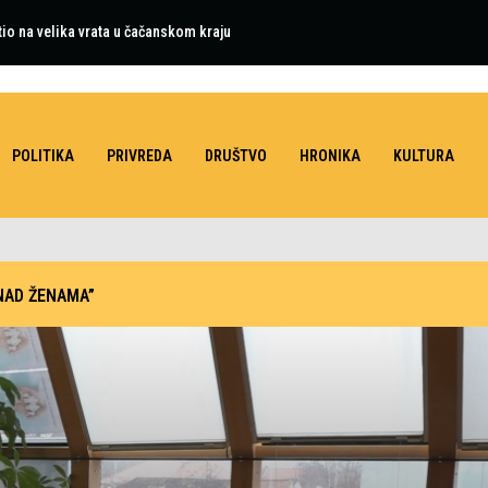
tio na velika vrata u čačanskom kraju
POLITIKA
PRIVREDA
DRUŠTVO
HRONIKA
KULTURA
 NAD ŽENAMA”