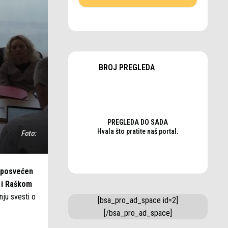
BROJ PREGLEDA
PREGLEDA DO SADA
Hvala što pratite naš portal.
Foto:
o posvećen
 i Raškom
nju svesti o
[bsa_pro_ad_space id=2]
[/bsa_pro_ad_space]