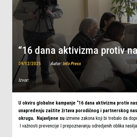
“16 dana aktivizma protiv n
09/12/2025
Autor:
Info Press
Izvor:
U okviru globalne kampanje “16 dana aktivizma protiv na
unapređenju zaštite žrtava porodičnog i partnerskog na
okrugu. Najavljene su
izmene zakona koji bi trebalo da dop
I važnosti prevencije I prepoznavanju odredjenih oblika nasilja