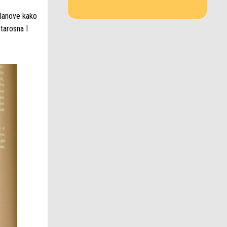
planove kako
tarosna I