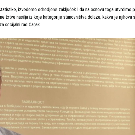
a statistike, izvedemo odredjene zaključek I da na osnovu toga utvrdimo 
 žrtve nasilja iz koje kategorije stanovništva dolaze, kakva je njihova s
za socijalni rad Čačak.