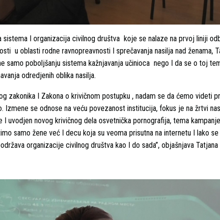
a sistema I organizacija civilnog društva koje se nalaze na prvoj liniji o
nosti u oblasti rodne ravnopreavnosti I sprečavanja nasilja nad ženama, T
ne samo poboljšanju sistema kažnjavanja učinioca nego I da se o toj te
avanja odredjenih oblika nasilja.
ćnog zakonika I Zakona o krivičnom postupku , nadam se da ćemo videti p
Izmene se odnose na veću povezanost institucija, fokus je na žrtvi nasi
e I uvodjen novog krivičnog dela osvetnička pornografija, tema kampanje
itimo samo žene već I decu koja su veoma prisutna na internetu I lako se
podržava organizacije civilnog društva kao I do sada”, objašnjava Tatjana