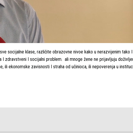
e socijalne klase, različite obrazovne nivoe kako u nerazvijenim tako I
a I zdravstveni I socijalni problem. ali mnoge žene ne prijavljuju doživlje
ili ekonomske zavisnosti I straha od učinioca, ili nepoverenja u instituc