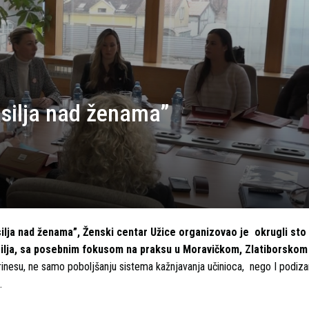
asilja nad ženama”
silja nad ženama”, Ženski centar Užice organizovao je okrugli st
silja, sa posebnim fokusom na praksu u Moravičkom, Zlatiborskom
rinesu, ne samo poboljšanju sistema kažnjavanja učinioca, nego I podiza
.