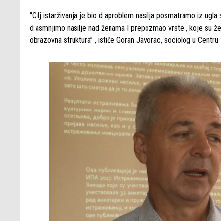
“Cilj istarživanja je bio d aproblem nasilja posmatramo iz ugl
d asmnjimo nasilje nad ženama I prepozmao vrste , koje su žene
obrazovna struktura” , ističe Goran Javorac, sociolog u Centru 