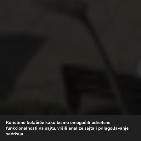
Koristimo kolačiće kako bismo omogućili određene
funkcionalnosti na sajtu, vršili analize sajta i prilagođavanje
sadržaja.