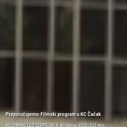
Preporučujemo-Filmski program u KC Čačak
BECOMING LED ZEPPELIN, V. Britanija, 2025, 121 min,