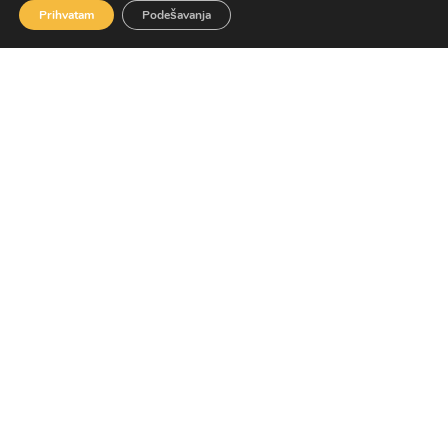
Prihvatam
Podešavanja
[bsa_pro_ad_space id=9][/bsa_pro_ad_space]
ZDRAVLJE I ŽIVOTNI STIL