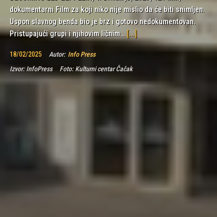
dokumentarni Film za koji niko nije mislio da će biti snimljen.
Uspon slavnog benda bio je brz i gotovo nedokumentovan.
Pristupajući grupi i njihovim ličnim…
[...]
18/02/2025
Autor:
Info Press
Izvor:
InfoPress
Foto:
Kulturni centar Čačak