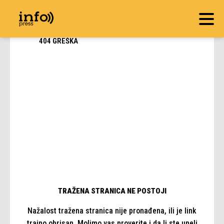
404 GREŠKA
TRAŽENA STRANICA NE POSTOJI
Nažalost tražena stranica nije pronađena, ili je link
trajno obrisan. Molimo vas proverite i da li ste uneli