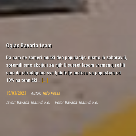
Oglas Bavaria team
Da nam ne zameri muški deo populacije, nismo ih zaboravili,
spremili smo akciju i za njih U susret lepom vremenu, rešili
smo da obradujemo sve ljubitelje motora sa popustom od
10% na tehnički…
[...]
15/03/2023
Autor:
Info Press
Izvor:
Bavaria Team d.o.o.
Foto:
Bavaria Team d.o.o.