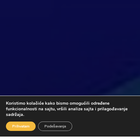
Koristimo kolačiće kako bismo omogućili određene
funkcionalnosti na sajtu, vršili analize sajta i prilagođavanje
sadržaja.
Prihvatam
Podešavanja