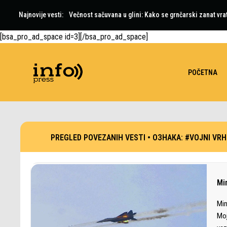
Najnovije vesti:
Večnost sačuvana u glini: Kako se grnčarski zanat vra
[bsa_pro_ad_space id=3][/bsa_pro_ad_space]
POČETNA
PREGLED POVEZANIH VESTI •
ОЗНАКА:
#VOJNI VRH
Mi
Min
Moj