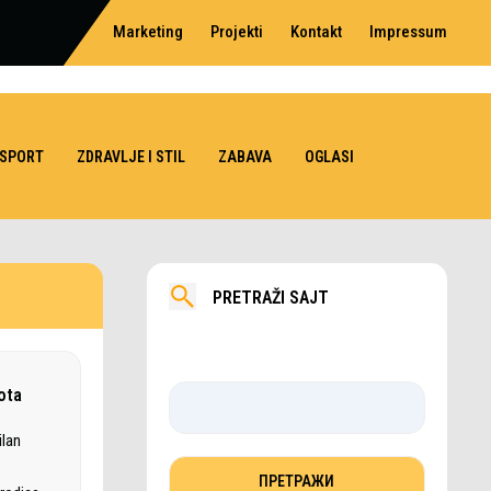
Marketing
Projekti
Kontakt
Impressum
SPORT
ZDRAVLJE I STIL
ZABAVA
OGLASI
PRETRAŽI SAJT
lota
ilan