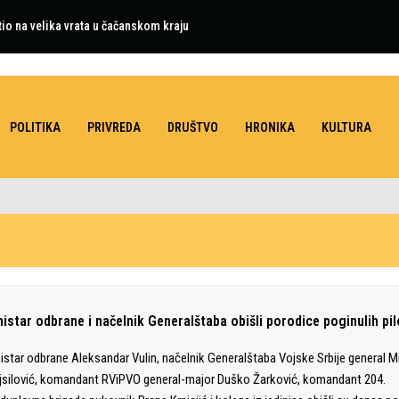
tio na velika vrata u čačanskom kraju
POLITIKA
PRIVREDA
DRUŠTVO
HRONIKA
KULTURA
nistar odbrane i načelnik Generalštaba obišli porodice poginulih pi
istar odbrane Aleksandar Vulin, načelnik Generalštaba Vojske Srbije general M
silović, komandant RViPVO general-major Duško Žarković, komandant 204.