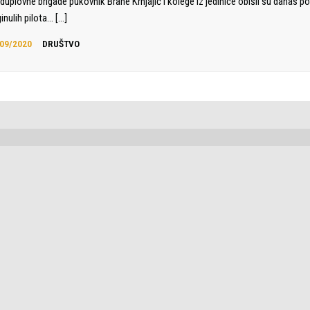
duplovne brigade pukovnik Brane Krnjajić i kolege iz jedinice obišli su danas p
inulih pilota…
[…]
09/2020
DRUŠTVO