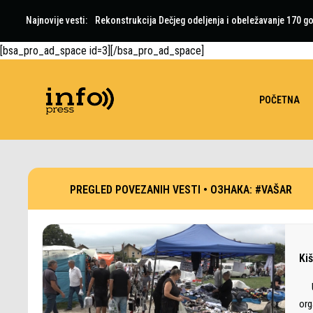
Najnovije vesti:
Rekonstrukcija Dečjeg odeljenja i obeležavanje 170 go
[bsa_pro_ad_space id=3][/bsa_pro_ad_space]
POČETNA
PREGLED POVEZANIH VESTI •
ОЗНАКА:
#VAŠAR
Ki
U 
org