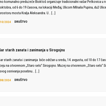
no komunalno preduzeće Bioktoš organizuje tradicionalni vašar Petkovica u n
 oktobra, od 6 do 19 časova, na lokaciji Međaj, Ulicom Mihaila Pupina, duž Ulic
prostoru mosta Kralja Aleksandra. U…
[…]
10/2024
DRUŠTVO
šar starih zanata i zanimanja u Sirogojnu
ar starih zanata i zanimanja biće održan u sredu, 14. avgusta, od 10 do 17 ča
eju na otvorenom „Staro selo“ Sirogojno. Muzej na otvorenom ,,Staro selo“ S
svog osnivanja posebnu…
[…]
08/2024
DRUŠTVO