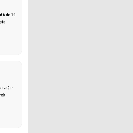
d 6 do 19
osta
i vašar.
irok