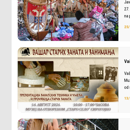
Jav
27.
na 
25/
Va
Vaš
Muz
od 
13/