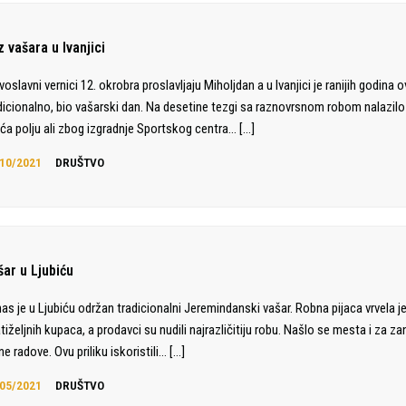
 vašara u Ivanjici
voslavni vernici 12. okrobra proslavljaju Miholjdan a u Ivanjici je ranijih godina o
dicionalno, bio vašarski dan. Na desetine tezgi sa raznovrsnom robom nalazilo
ića polju ali zbog izgradnje Sportskog centra…
[…]
10/2021
DRUŠTVO
šar u Ljubiću
as je u Ljubiću održan tradicionalni Jeremindanski vašar. Robna pijaca vrvela j
tiželjnih kupaca, a prodavci su nudili najrazličitiju robu. Našlo se mesta i za zana
ne radove. Ovu priliku iskoristili…
[…]
05/2021
DRUŠTVO