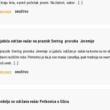
kraju leta, a pred početak jeseni. Na žalost, sabor …
[…]
09/2025
DRUŠTVO
Ljubiću održan vašar na praznik Svetog proroka Jeremije
praznik Svetog proroka Jeremije u Ljubiću održan je vašar na kome su se ok
davci različite robe. Primetno je da je sve manje zanatlija, ipak tradicija se nast
još uvek…
[…]
05/2025
DRUŠTVO
nedelju se održava vašar Petkovica u Užicu