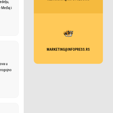
edelju,
e Međaj i
MARKETING@INFOPRESS.RS
sova u
irogojno