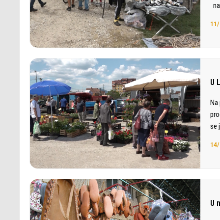
na 
11/
U 
Na 
pro
se 
14/
U 