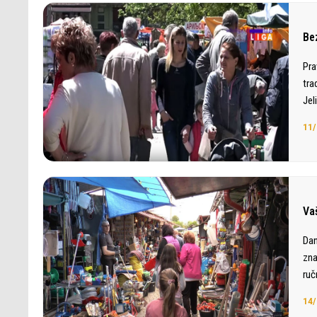
Bez
Pra
tra
Jel
11/
Va
Dan
zna
ruč
14/