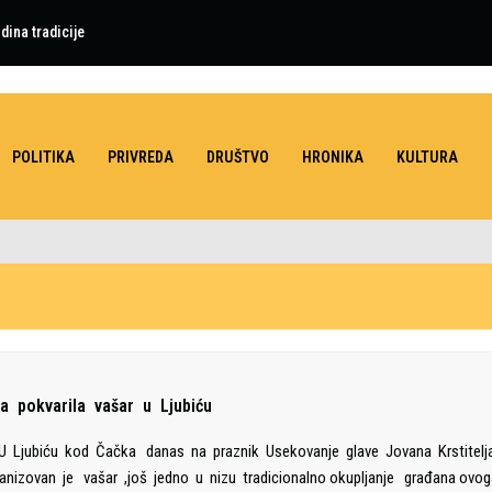
dina tradicije
POLITIKA
PRIVREDA
DRUŠTVO
HRONIKA
KULTURA
ša pokvarila vašar u Ljubiću
Ljubiću kod Čačka danas na praznik Usekovanje glave Jovana Krstitelj
anizovan je vašar ,još jedno u nizu tradicionalno okupljanje građana ovo