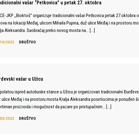
adicionalni vašar “Petkovica” u petak 27. oktobra
CE-JKP ,,Bioktoš” organizuje tradicionalni vašar Petkovica petak 27.oktobra o
ova na lokaciji Međaj, ulicom Mihaila Pupina, duž ulice Međaj i na prostoru m
lja Aleksandra. Saobraćaj preko novog mosta na…
[…]
10/2023
DRUŠTVO
rđevski vašar u Užicu
polatou ispred autobuske stance u Užicu je organizovan tradicionalni Đurđevsk
 ulice Međaj i na prostoru mosta Kralja Aleksandra posetiocima je ponuđen š
rtiman proizvoda i mogućnost da pazare po pristupačnim…
[…]
05/2023
DRUŠTVO