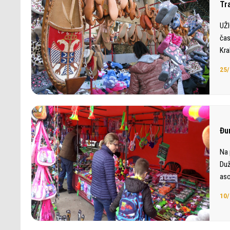
Tr
UŽI
čas
Kra
25/
Đu
Na 
Duž
aso
10/