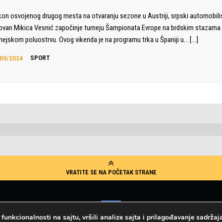
on osvojenog drugog mesta na otvaranju sezone u Austriji, srpski automobili
ovan Mikica Vesnić započinje turneju Šampionata Evrope na brdskim stazama
inejskom poluostrvu. Ovog vikenda je na programu trka u Španiji u…
[…]
05/2024
SPORT
VRATITE SE NA POČETAK STRANE
nkcionalnosti na sajtu, vršili analize sajta i prilagođavanje sadržaja