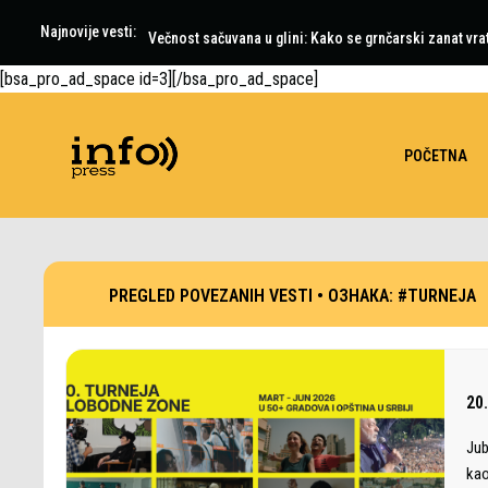
Najnovije vesti:
Večeras i sutra "Zlatiborska zvezdana noć"
Večnost sačuvana u glini: Kako se grnčarski zanat vra
[bsa_pro_ad_space id=3][/bsa_pro_ad_space]
POČETNA
PREGLED POVEZANIH VESTI •
ОЗНАКА:
#TURNEJA
20
Jub
kao