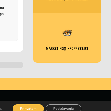
sta
 po
MARKETING@INFOPRESS.RS
.
Prihvatam
Podešavanja