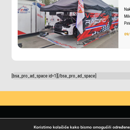
Nak
Mil
Pir
09/
[bsa_pro_ad_space id=1][/bsa_pro_ad_space]
Koristimo kolačiće kako bismo omogućili određene fu