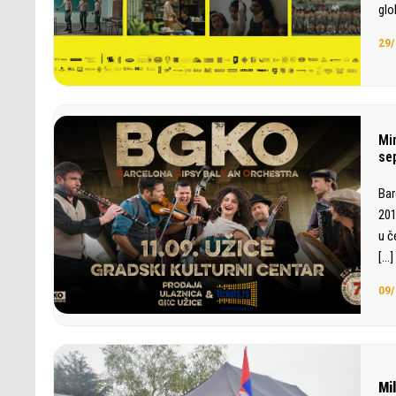
glo
29/
Mi
se
Bar
201
u č
[…]
09/
Mi