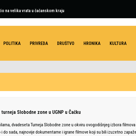
tio na velika vrata u čačanskom kraju
POLITIKA
PRIVREDA
DRUŠTVO
HRONIKA
KULTURA
. turneja Slobodne zone u UGNP u Čačku
ilarna, dvadeseta Turneja Slobodne zone u okviru ovogodišnjeg izbora filmova
 i do sada, najnovije dokumentarne i igrane filmove koji su bili izuzetno zapaž