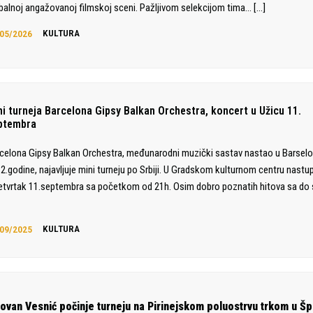
balnoj angažovanoj filmskoj sceni. Pažljivom selekcijom tima…
[…]
05/2026
KULTURA
ni turneja Barcelona Gipsy Balkan Orchestra, koncert u Užicu 11.
ptembra
celona Gipsy Balkan Orchestra, međunarodni muzički sastav nastao u Barselo
2.godine, najavljuje mini turneju po Srbiji. U Gradskom kulturnom centru nastu
etvrtak 11.septembra sa početkom od 21h. Osim dobro poznatih hitova sa do
09/2025
KULTURA
lovan Vesnić počinje turneju na Pirinejskom poluostrvu trkom u Špa