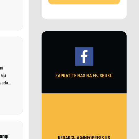
ni
paju
ZAPRATITE NAS NA FEJSBUKU
 sada…
niji
REDAKCIJA@INFOPRESS.RS