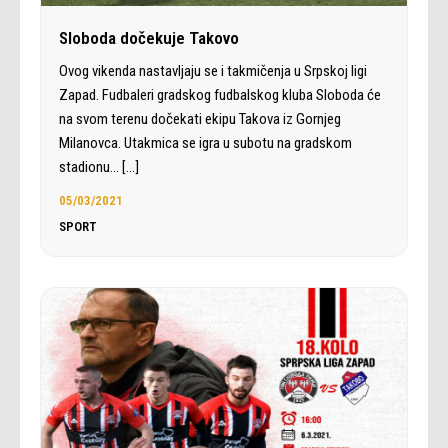
Sloboda dočekuje Takovo
Ovog vikenda nastavljaju se i takmičenja u Srpskoj ligi
Zapad. Fudbaleri gradskog fudbalskog kluba Sloboda će
na svom terenu dočekati ekipu Takova iz Gornjeg
Milanovca. Utakmica se igra u subotu na gradskom
stadionu…
[…]
05/03/2021
SPORT