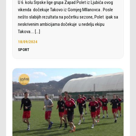
U 6. kolu Srpske lige grupa Zapad Polet iz Ljubića ovog
vikenda dočekuje Takovo iz Gornjeg MIlanovca . Posle
nešto slabijih rezultata na početku sezone, Polet ipak sa
neskrivenim ambicijama dočekuje u nedelju ekipu
Takova.…
[…]
18/09/2024
SPORT