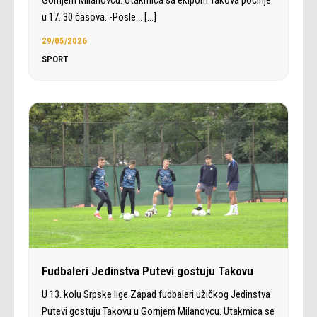
Gornjem Milanovcu. Utakmica sa ekipom Takova počinje
u 17. 30 časova. -Posle…
[…]
29/05/2026
SPORT
Fudbaleri Jedinstva Putevi gostuju Takovu
U 13. kolu Srpske lige Zapad fudbaleri užičkog Jedinstva
Putevi gostuju Takovu u Gornjem Milanovcu. Utakmica se