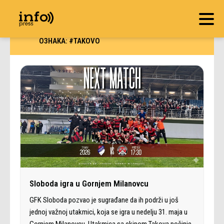
ОЗНАКА:
#TAKOVO
Sloboda igra u Gornjem Milanovcu
GFK Sloboda pozvao je sugrađane da ih podrži u još
jednoj važnoj utakmici, koja se igra u nedelju 31. maja u