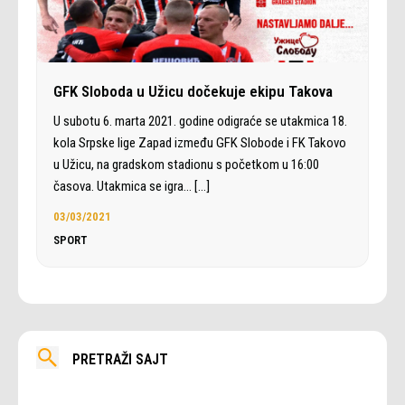
GFK Sloboda u Užicu dočekuje ekipu Takova
U subotu 6. marta 2021. godine odigraće se utakmica 18.
kola Srpske lige Zapad između GFK Slobode i FK Takovo
u Užicu, na gradskom stadionu s početkom u 16:00
časova. Utakmica se igra…
[…]
03/03/2021
SPORT
PRETRAŽI SAJT