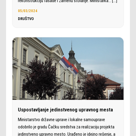
rekonstrukciju fasade i zamenu stolarije. Ministarka…
[…]
05/03/2024
DRUŠTVO
Uspostavljanje jedinstvenog upravnog mesta
Ministarstvo državne uprave i lokalne samouprave
odobrilo je gradu Čačku sredstva za realizaciju projekta
jedinstveno upravno mesto. Urađeno je idejno rešenje, a