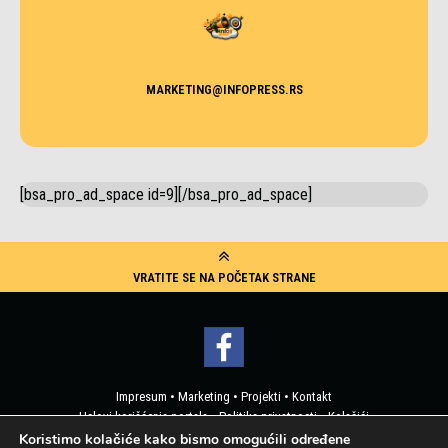
MARKETING@INFOPRESS.RS
[bsa_pro_ad_space id=9][/bsa_pro_ad_space]
VRATITE SE NA POČETAK STRANE
Impresum
•
Marketing
•
Projekti
•
Kontakt
Uslovi korišćenja portala
•
Politika privatnosti
•
Kolačići
Pristup korisničkim podacima
Koristimo kolačiće kako bismo omogućili određene