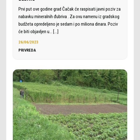
Prvi put ove godine grad Čačak će raspisati javni poziv za
nabavku mineralnih đubriva . Za ovu namenu iz gradskog
budžeta opredeljeno je sedam i po miliona dinara. Poziv
će biti objavljen u…
[…]
26/06/2023
PRIVREDA