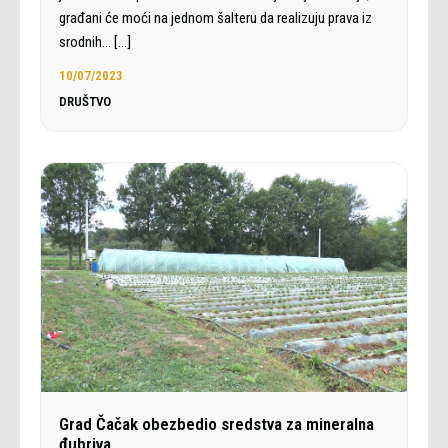
građani će moći na jednom šalteru da realizuju prava iz
srodnih…
[…]
10/07/2023
DRUŠTVO
Grad Čačak obezbedio sredstva za mineralna
đubriva