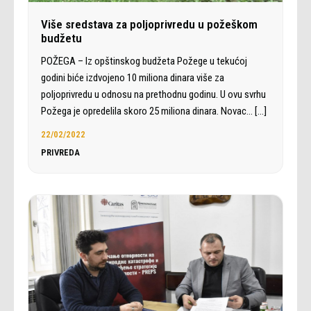
Više sredstava za poljoprivredu u požeškom
budžetu
POŽEGA – Iz opštinskog budžeta Požege u tekućoj
godini biće izdvojeno 10 miliona dinara više za
poljoprivredu u odnosu na prethodnu godinu. U ovu svrhu
Požega je opredelila skoro 25 miliona dinara. Novac…
[…]
22/02/2022
PRIVREDA