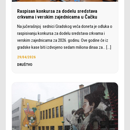
Raspisan konkursa za dodelu sredstava
crkvama i verskim zajednicama u Čačku
Na jučerašnjoj sednici Gradskog veća doneta je odluka o
raspisivanju konkursa za dodelu sredstava crkvama i
verskim zajednicama za 2026. godinu. Ove godine će iz
gradske kase biti izdvojeno sedam miliona dinaa za…
[…]
29/04/2026
DRUŠTVO