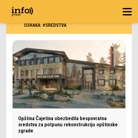
ОЗНАКА:
#SREDSTVA
Opština Čajetina obezbedila bespovratna
sredstva za potpunu rekonstrukciju opštinske
zgrade