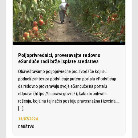
Poljoprivrednici, proveravajte redovno
eSanduče radi brže isplate sredstava
Obaveštavamo poljoprivredne proizvođače koji su
podneli zahtev za podsticaje putem portala ePodsticaji
da redovno proveravaju svoje eSanduče na portalu
eUprave (https://euprava.gov.rs/), kako bi prihvatili
rešenja, koja na taj način postaju pravosnažna i izvršna,…
[…]
18/07/2024
DRUŠTVO