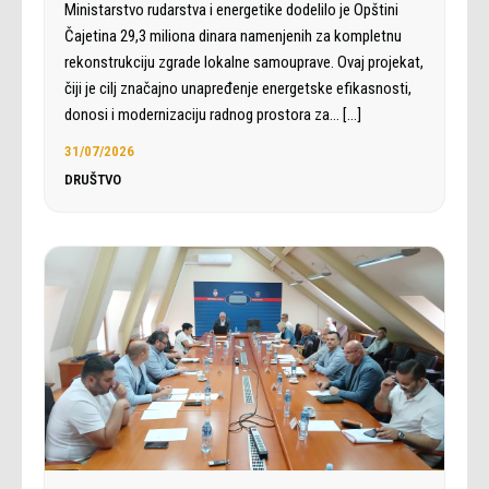
Ministarstvo rudarstva i energetike dodelilo je Opštini
Čajetina 29,3 miliona dinara namenjenih za kompletnu
rekonstrukciju zgrade lokalne samouprave. Ovaj projekat,
čiji je cilj značajno unapređenje energetske efikasnosti,
donosi i modernizaciju radnog prostora za…
[…]
31/07/2026
DRUŠTVO