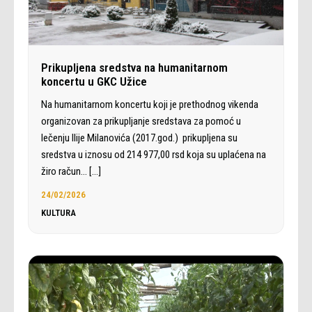
Prikupljena sredstva na humanitarnom
koncertu u GKC Užice
Na humanitarnom koncertu koji je prethodnog vikenda
organizovan za prikupljanje sredstava za pomoć u
lečenju Ilije Milanovića (2017.god.) prikupljena su
sredstva u iznosu od 214 977,00 rsd koja su uplaćena na
žiro račun…
[…]
24/02/2026
KULTURA