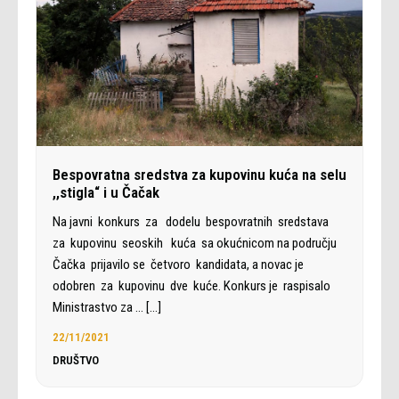
Bespovratna sredstva za kupovinu kuća na selu
,,stigla“ i u Čačak
Na javni konkurs za dodelu bespovratnih sredstava
za kupovinu seoskih kuća sa okućnicom na području
Čačka prijavilo se četvoro kandidata, a novac je
odobren za kupovinu dve kuće. Konkurs je raspisalo
Ministrastvo za …
[…]
22/11/2021
DRUŠTVO