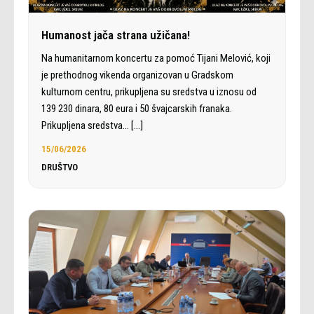
Humanost jača strana užičana!
Na humanitarnom koncertu za pomoć Tijani Melović, koji
je prethodnog vikenda organizovan u Gradskom
kulturnom centru, prikupljena su sredstva u iznosu od
139 230 dinara, 80 eura i 50 švajcarskih franaka.
Prikupljena sredstva…
[…]
15/06/2026
DRUŠTVO