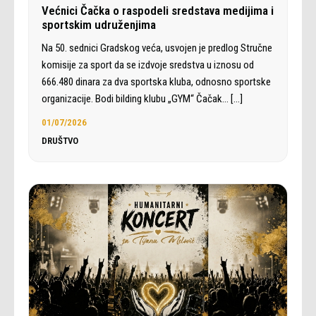
Većnici Čačka o raspodeli sredstava medijima i
sportskim udruženjima
Na 50. sednici Gradskog veća, usvojen je predlog Stručne
komisije za sport da se izdvoje sredstva u iznosu od
666.480 dinara za dva sportska kluba, odnosno sportske
organizacije. Bodi bilding klubu „GYM“ Čačak…
[…]
01/07/2026
DRUŠTVO