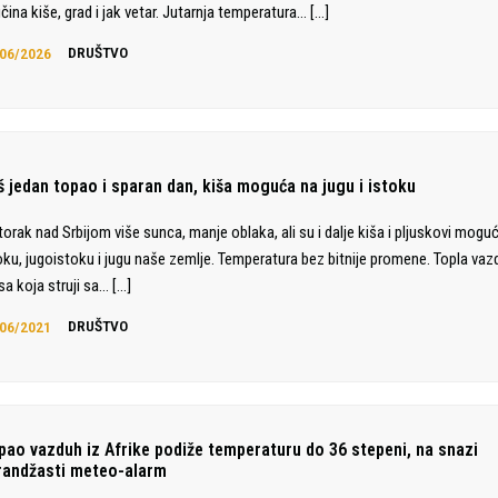
ičina kiše, grad i jak vetar. Jutarnja temperatura…
[…]
06/2026
DRUŠTVO
š jedan topao i sparan dan, kiša moguća na jugu i istoku
torak nad Srbijom više sunca, manje oblaka, ali su i dalje kiša i pljuskovi moguć
oku, jugoistoku i jugu naše zemlje. Temperatura bez bitnije promene. Topla va
a koja struji sa…
[…]
06/2021
DRUŠTVO
pao vazduh iz Afrike podiže temperaturu do 36 stepeni, na snazi
randžasti meteo-alarm