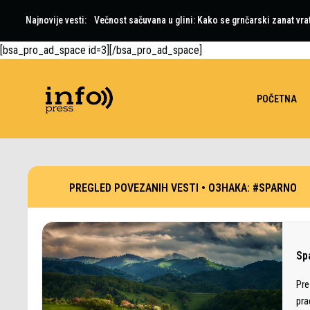
Najnovije vesti:
Večnost sačuvana u glini: Kako se grnčarski zanat vra
[bsa_pro_ad_space id=3][/bsa_pro_ad_space]
POČETNA
PREGLED POVEZANIH VESTI •
ОЗНАКА:
#SPARNO
Sp
Pre
pra