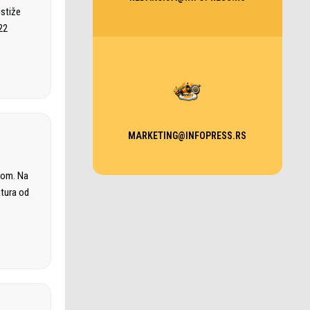
istiže
22
MARKETING@INFOPRESS.RS
nom. Na
atura od