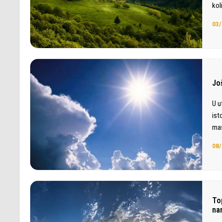
kol
03/
Jo
U u
ist
mas
08/
To
na