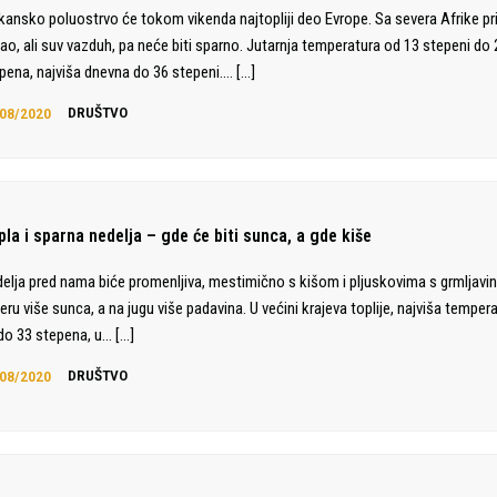
kansko poluostrvo će tokom vikenda najtopliji deo Evrope. Sa severa Afrike pr
ao, ali suv vazduh, pa neće biti sparno. Jutarnja temperatura od 13 stepeni do 
pena, najviša dnevna do 36 stepeni.…
[…]
08/2020
DRUŠTVO
la i sparna nedelja – gde će biti sunca, a gde kiše
elja pred nama biće promenljiva, mestimično s kišom i pljuskovima s grmljavi
eru više sunca, a na jugu više padavina. U većini krajeva toplije, najviša temper
do 33 stepena, u…
[…]
08/2020
DRUŠTVO