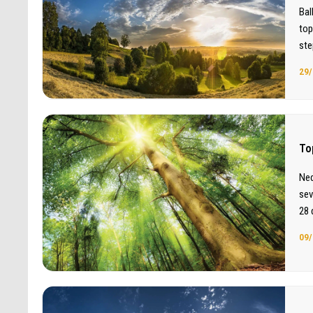
Bal
top
ste
29/
Top
Ned
sev
28 
09/