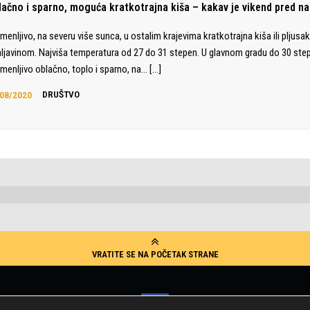
lačno i sparno, moguća kratkotrajna kiša – kakav je vikend pred n
menljivo, na severu više sunca, u ostalim krajevima kratkotrajna kiša ili pljusa
ljavinom. Najviša temperatura od 27 do 31 stepen. U glavnom gradu do 30 step
menljivo oblačno, toplo i sparno, na…
[…]
08/2020
DRUŠTVO
VRATITE SE NA POČETAK STRANE