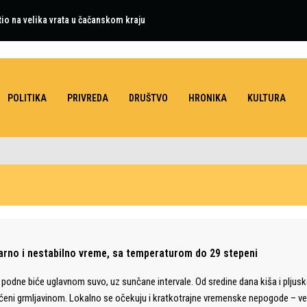
tio na velika vrata u čačanskom kraju
POLITIKA
PRIVREDA
DRUŠTVO
HRONIKA
KULTURA
arno i nestabilno vreme, sa temperaturom do 29 stepeni
 podne biće uglavnom suvo, uz sunčane intervale. Od sredine dana kiša i pljusk
ćeni grmljavinom. Lokalno se očekuju i kratkotrajne vremenske nepogode – v