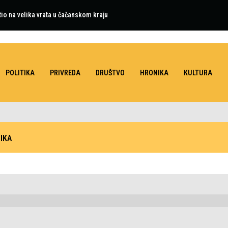
tio na velika vrata u čačanskom kraju
POLITIKA
PRIVREDA
DRUŠTVO
HRONIKA
KULTURA
IKA