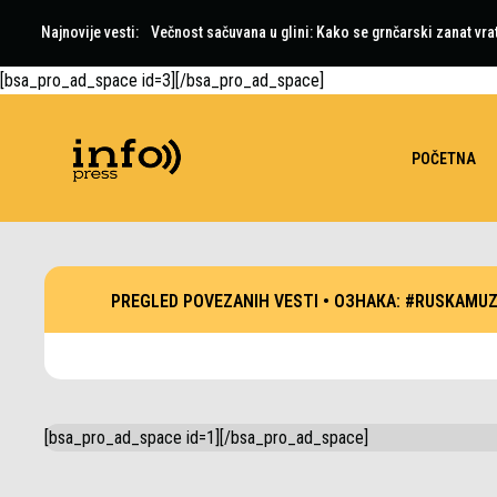
Najnovije vesti:
Večnost sačuvana u glini: Kako se grnčarski zanat vra
[bsa_pro_ad_space id=3][/bsa_pro_ad_space]
POČETNA
PREGLED POVEZANIH VESTI •
ОЗНАКА:
#RUSKAMUZ
[bsa_pro_ad_space id=1][/bsa_pro_ad_space]