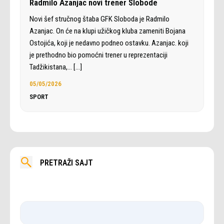
Radmilo Azanjac novi trener Slobode
Novi šef stručnog štaba GFK Sloboda je Radmilo
Azanjac. On će na klupi užičkog kluba zameniti Bojana
Ostojića, koji je nedavno podneo ostavku. Azanjac. koji
je prethodno bio pomoćni trener u reprezentaciji
Tadžikistana,…
[…]
05/05/2026
SPORT
PRETRAŽI SAJT