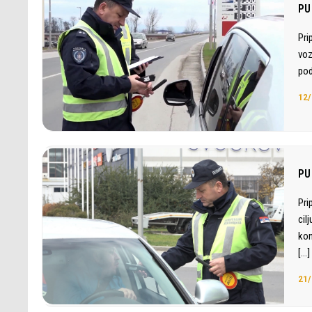
PU
Pri
voz
pod
12/
PU
Pri
cil
kon
[…]
21/