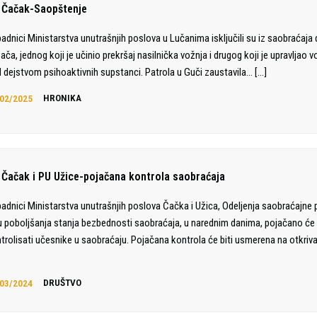
 Čačak-Saopštenje
padnici Ministarstva unutrašnjih poslova u Lučanima isključili su iz saobraćaja 
ača, jednog koji je učinio prekršaj nasilnička vožnja i drugog koji je upravljao 
 dejstvom psihoaktivnih supstanci. Patrola u Guči zaustavila…
[…]
02/2025
HRONIKA
 Čačak i PU Užice-pojačana kontrola saobraćaja
padnici Ministarstva unutrašnjih poslova Čačka i Užica, Odeljenja saobraćajne po
ju poboljšanja stanja bezbednosti saobraćaja, u narednim danima, pojačano će
trolisati učesnike u saobraćaju. Pojačana kontrola će biti usmerena na otkriva
03/2024
DRUŠTVO