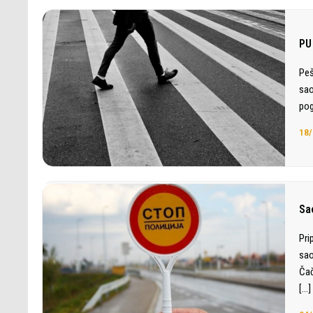
PU
Peš
sao
pog
18/
Sa
Pri
sao
Čač
[…]