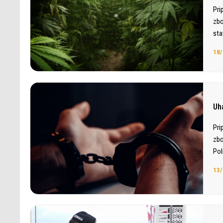
Pri
zbo
sta
18/
Uh
Pri
zbo
Pol
13/