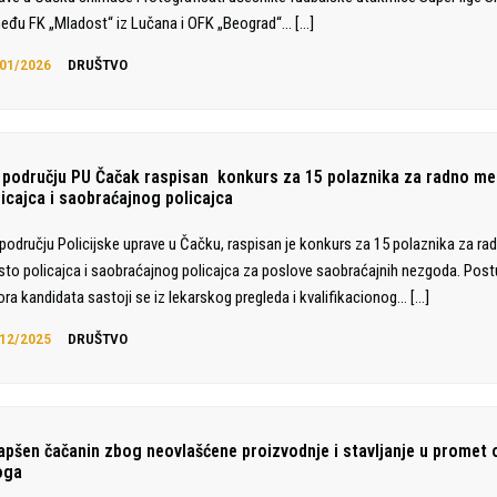
eđu FK „Mladost“ iz Lučana i OFK „Beograd“…
[…]
01/2026
DRUŠTVO
 području PU Čačak raspisan konkurs za 15 polaznika za radno m
licajca i saobraćajnog policajca
području Policijske uprave u Čačku, raspisan je konkurs za 15 polaznika za ra
to policajca i saobraćajnog policajca za poslove saobraćajnih nezgoda. Pos
ora kandidata sastoji se iz lekarskog pregleda i kvalifikacionog…
[…]
12/2025
DRUŠTVO
apšen čačanin zbog neovlašćene proizvodnje i stavljanje u promet 
oga