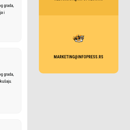
og grada,
a i
MARKETING@INFOPRESS.RS
og grada,
okušaju.