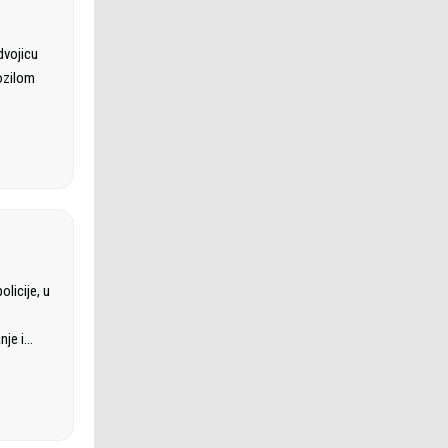
dvojicu
vozilom
licije, u
nje i…