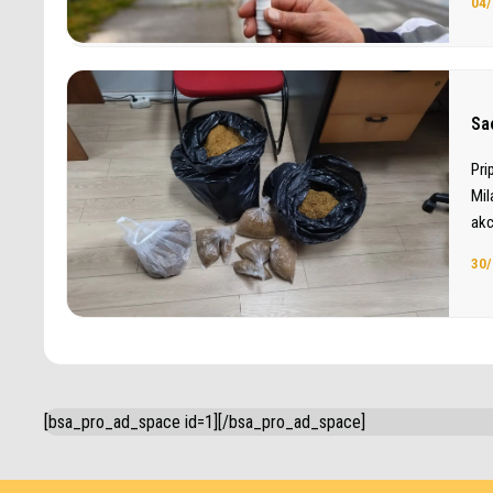
04/
Sa
Pri
Mil
akc
30/
[bsa_pro_ad_space id=1][/bsa_pro_ad_space]