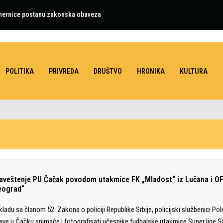
smernice postanu zakonska obaveza
POLITIKA
PRIVREDA
DRUŠTVO
HRONIKA
KULTURA
aveštenje PU Čačak povodom utakmice FK „Mladost“ iz Lučana i O
eograd“
kladu sa članom 52. Zakona o policiji Republike Srbije, policijski službenici Pol
ave u Čačku snimaće i fotografisati učesnike fudbalske utakmice Super lige Sr