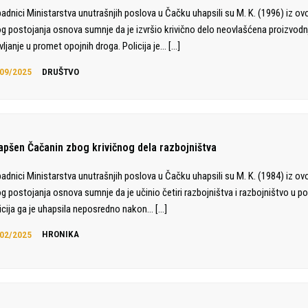
padnici Ministarstva unutrašnjih poslova u Čačku uhapsili su M. K. (1996) iz ov
g postojanja osnova sumnje da je izvršio krivično delo neovlašćena proizvodnj
vljanje u promet opojnih droga. Policija je…
[…]
09/2025
DRUŠTVO
apšen Čačanin zbog krivičnog dela razbojništva
padnici Ministarstva unutrašnjih poslova u Čačku uhapsili su M. K. (1984) iz ov
g postojanja osnova sumnje da je učinio četiri razbojništva i razbojništvo u p
icija ga je uhapsila neposredno nakon…
[…]
02/2025
HRONIKA