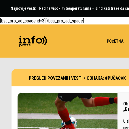
Najnovije vesti:
Rad na visokim temperaturama – sindikati traže da 
[bsa_pro_ad_space id=3][/bsa_pro_ad_space]
POČETNA
PREGLED POVEZANIH VESTI •
ОЗНАКА:
#PUČAČAK
Ob
„B
U s
upr