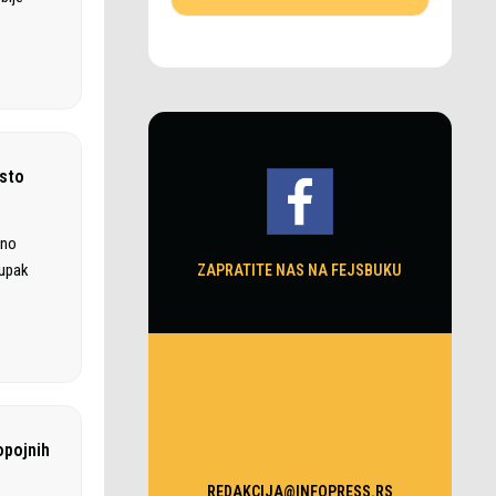
esto
dno
tupak
ZAPRATITE NAS NA FEJSBUKU
opojnih
REDAKCIJA@INFOPRESS.RS