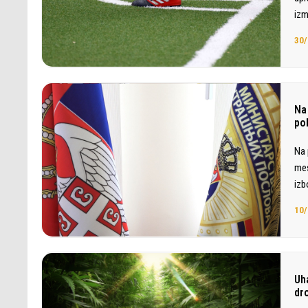
izm
30/
Na
po
Na 
mes
izb
10/
Uh
dr