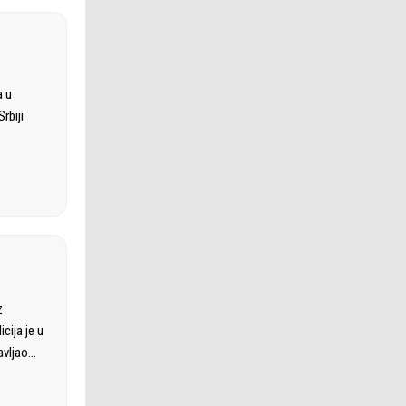
a u
rbiji
z
cija je u
avljao…