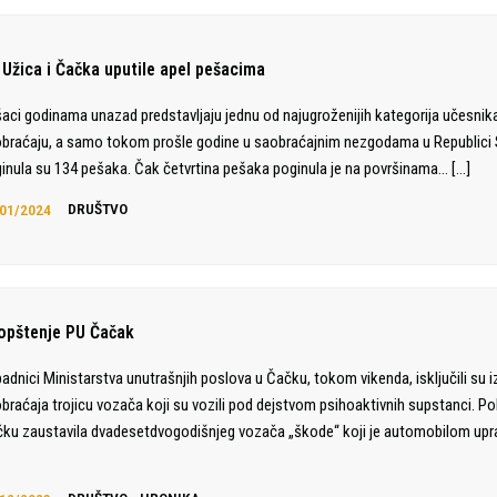
 Užica i Čačka uputile apel pešacima
aci godinama unazad predstavljaju jednu od najugroženijih kategorija učesnik
braćaju, a samo tokom prošle godine u saobraćajnim nezgodama u Republici S
inula su 134 pešaka. Čak četvrtina pešaka poginula je na površinama…
[…]
01/2024
DRUŠTVO
opštenje PU Čačak
padnici Ministarstva unutrašnjih poslova u Čačku, tokom vikenda, isključili su i
braćaja trojicu vozača koji su vozili pod dejstvom psihoaktivnih supstanci. Poli
ku zaustavila dvadesetdvogodišnjeg vozača „škode“ koji je automobilom upr