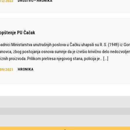
12/2023
DRUŠTVO
•
HRONIKA
opštenje PU Čačak
padnici Ministarstva unutrašnjih poslova u Čačku uhapsili su R. S. (1949) iz Go
anovca, zbog postojanja osnova sumnje da je izvršio krivično delo nedozvolje
iznih proizvoda. Prilikom pretresa njegovog stana, policija je…
[…]
09/2021
HRONIKA