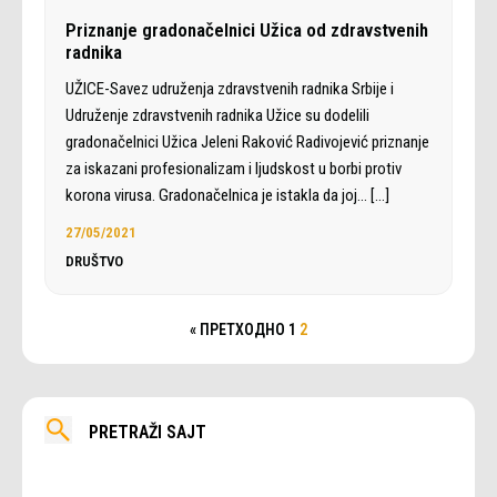
Priznanje gradonačelnici Užica od zdravstvenih
radnika
UŽICE-Savez udruženja zdravstvenih radnika Srbije i
Udruženje zdravstvenih radnika Užice su dodelili
gradonačelnici Užica Jeleni Raković Radivojević priznanje
za iskazani profesionalizam i ljudskost u borbi protiv
korona virusa. Gradonačelnica je istakla da joj…
[…]
27/05/2021
DRUŠTVO
« ПРЕТХОДНО
1
2
PRETRAŽI SAJT