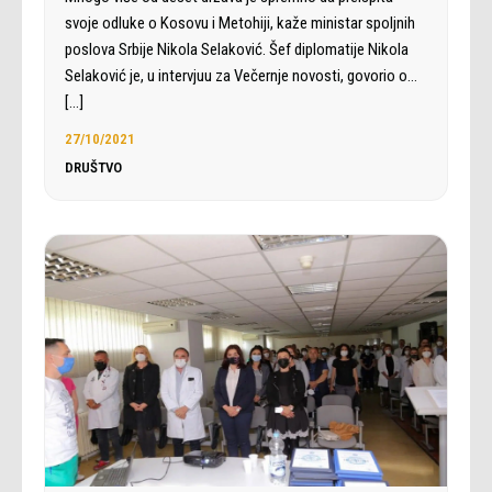
svoje odluke o Kosovu i Metohiji, kaže ministar spoljnih
poslova Srbije Nikola Selaković. Šef diplomatije Nikola
Selaković je, u intervjuu za Večernje novosti, govorio o…
[…]
27/10/2021
DRUŠTVO