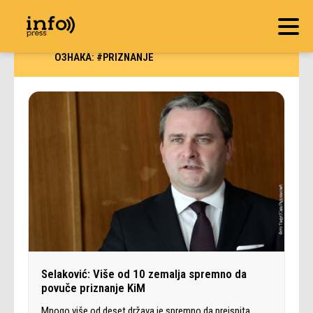
ОЗНАКА:
#PRIZNANJE
Selaković: Više od 10 zemalja spremno da
povuče priznanje KiM
Mnogo više od deset država je spremno da preispita