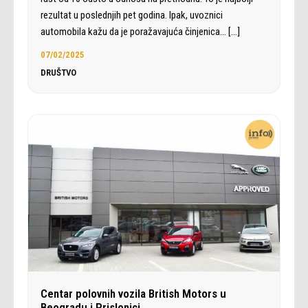
rezultat u poslednjih pet godina. Ipak, uvoznici
automobila kažu da je poražavajuća činjenica…
[…]
07/02/2025
DRUŠTVO
Centar polovnih vozila British Motors u
Beogradu i Prislonici