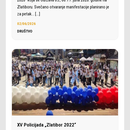
2026“ koja se održava 05., 06. i 7. juna 2026. godine na
Zlatiboru. Svečano otvaranje manifestacije planirano je
za petak…
[…]
02/06/2026
DRUŠTVO
XV Policijada „Zlatibor 2022“