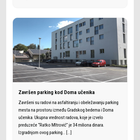
Završen parking kod Doma učenika
Završeni su radovi na asfaltiranju i obeležavanju parking
mesta na prostoru između Gradskog bedema i Doma
učenika. Ukupna vrednost radova, koje je izvelo
preduzeće “Ratko MItrović” je 34 miliona dinara.
Izgradnjom ovog parking…
[…]