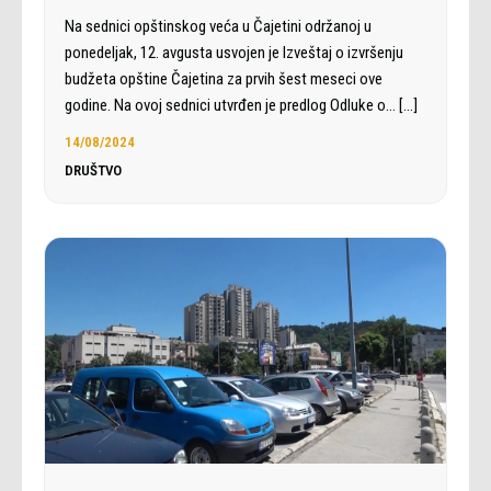
Na sednici opštinskog veća u Čajetini održanoj u
ponedeljak, 12. avgusta usvojen je Izveštaj o izvršenju
budžeta opštine Čajetina za prvih šest meseci ove
godine. Na ovoj sednici utvrđen je predlog Odluke o…
[…]
14/08/2024
DRUŠTVO