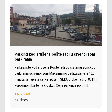
Parking kod srušene pošte radi u crvenoj zoni
parkiranja
Parkiralište kod srušene Pošte radi po sistemu zonskog
parkiranja ucrvenoj zoni.Maksimalno zadržavanje je 120
minuta, a naplata se vrši putem SMSporuke na broj 8311 i
kupovinom karte na kiosku . Cena parkinga po…
[…]
18/12/2025
DRUŠTVO