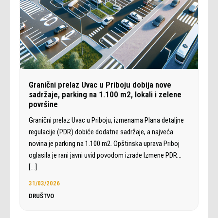
Granični prelaz Uvac u Priboju dobija nove
sadržaje, parking na 1.100 m2, lokali i zelene
površine
Granični prelaz Uvac u Priboju, izmenama Plana detaljne
regulacije (PDR) dobiće dodatne sadržaje, a najveća
novina je parking na 1.100 m2. Opštinska uprava Priboj
oglasila je rani javni uvid povodom izrade Izmene PDR…
[…]
31/03/2026
DRUŠTVO