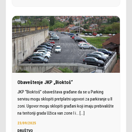
Obaveštenje JKP „Bioktoš“
JKP “Bioktoš” obaveštava građane da se u Parking
servisu mogu sklopiti pretplatni ugovori za parkiranje u II
zoni. Ugovor mogu sklopiti građani koji imaju prebivalište
na teritoriji grada Užica van zone I i…
[…]
23/09/2025
DRUŠTVO