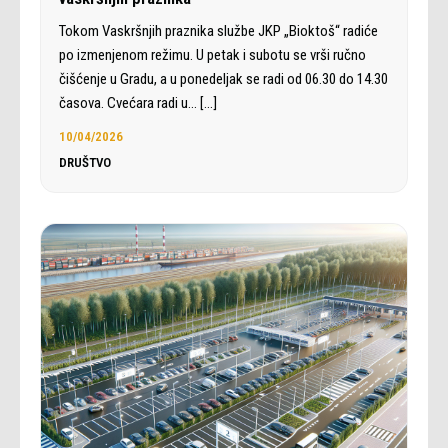
Tokom Vaskršnjih praznika službe JKP „Bioktoš“ radiće
po izmenjenom režimu. U petak i subotu se vrši ručno
čišćenje u Gradu, a u ponedeljak se radi od 06.30 do 14.30
časova. Cvećara radi u…
[…]
10/04/2026
DRUŠTVO