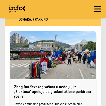
ОЗНАКА:
#PARKING
Zbog Đurđevskog vašara u nedelju, iz
„Bioktoša“ apeluju da građani uklone parkirana
vozila
Javno komunalno preduzeće “Bioktoš” organizuje