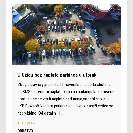
U Užicu bez naplate parkinga u utorak
Zbog državnog praznika 11.novembra na parkiralištima
sa SMS sistemom naplate,kao i na parkingu kod srušene
pošte,neće se vršiti naplata parkiranja,saopšteno je iz
JKP Bioktoš.Naplata parkiranja u Javnoj garaži vršiće se
neprekidno. Od ostalih…
[…]
10/11/2025
DRUŠTVO