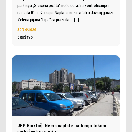
parkingu „Srušena pošta“ neće se vršiti kontrolisanje i
naplata 01. i 02. maja. Naplata će se vršiti u Javnoj garaži.
Zelena pijaca “Lipa”za praznike…
[…]
30/04/2026
DRUŠTVO
JKP Bioktoš: Nema naplate parkinga tokom
vaskršnjih praznika