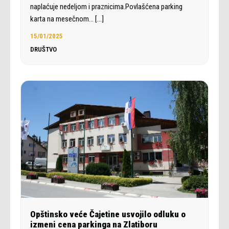
naplaćuje nedeljom i praznicima.Povlašćena parking
karta na mesečnom…
[…]
15/01/2025
DRUŠTVO
Opštinsko veće Čajetine usvojilo odluku o
izmeni cena parkinga na Zlatiboru