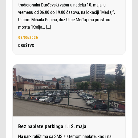
tradicionalni Đurđevski vašar u nedelju 10. maja, u
vremenu od 06.00 do 19.00 časova, na lokaciji “Međaj”,
Ulicom Mihaila Pupina, duž Ulice Međaj i na prostoru
mosta “Kralja…
[…]
08/05/2026
DRUŠTVO
Bez naplate parkinga 1.i 2. maja
Na parkiralištima sa SMS sistemom naplate, kao i na