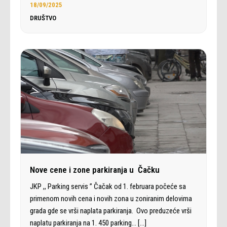
18/09/2025
DRUŠTVO
Nove cene i zone parkiranja u Čačku
JKP ,, Parking servis ” Čačak od 1. februara počeće sa
primenom novih cena i novih zona u zoniranim delovima
grada gde se vrši naplata parkiranja. Ovo preduzeće vrši
naplatu parkiranja na 1. 450 parking…
[…]