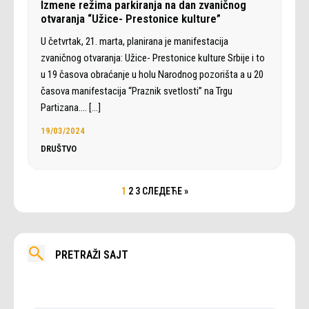
Izmene režima parkiranja na dan zvaničnog
otvaranja “Užice- Prestonice kulture”
U četvrtak, 21. marta, planirana je manifestacija
zvaničnog otvaranja: Užice- Prestonice kulture Srbije i to
u 19 časova obraćanje u holu Narodnog pozorišta a u 20
časova manifestacija “Praznik svetlosti” na Trgu
Partizana.…
[…]
19/03/2024
DRUŠTVO
1
2
3
СЛЕДЕЋЕ »
PRETRAŽI SAJT