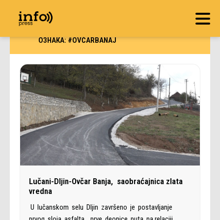
ОЗНАКА:
#OVČARBANAJ
Lučani-Dljin-Ovčar Banja, saobraćajnica zlata
vredna
U lučanskom selu Dljin završeno je postavljanje
prvog sloja asfalta prve deonice puta na relaciji