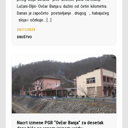
Lučani-Dljin- Ovčar Banja u dužini od četiri kilometra.
Danas je započeto postavljanje drugog , habajućeg
sloja i očekuje…
[…]
20/11/2023
DRUŠTVO
Nacrt izmene PGR “Ovčar Banja” za desetak