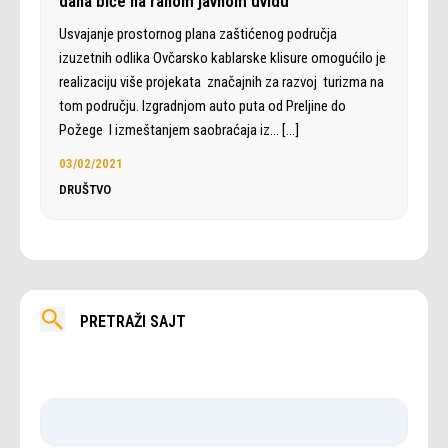
dana biće na ranom javnom uvidu
Usvajanje prostornog plana zaštićenog područja
izuzetnih odlika Ovčarsko kablarske klisure omogućilo je
realizaciju više projekata značajnih za razvoj turizma na
tom području. Izgradnjom auto puta od Preljine do
Požege I izmeštanjem saobraćaja iz…
[…]
03/02/2021
DRUŠTVO
PRETRAŽI SAJT