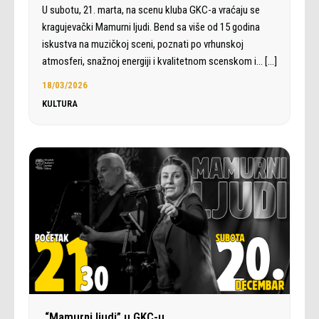
U subotu, 21. marta, na scenu kluba GKC-a vraćaju se
kragujevački Mamurni ljudi. Bend sa više od 15 godina
iskustva na muzičkoj sceni, poznati po vrhunskoj
atmosferi, snažnoj energiji i kvalitetnom scenskom i…
[…]
18/03/2026
KULTURA
“Mamurni ljudi” u GKC-u