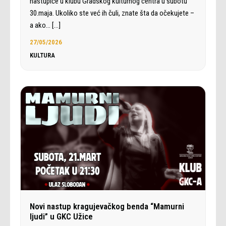
nastupiće u klubu Gradskog kulturnog centra u subotu
30.maja. Ukoliko ste već ih čuli, znate šta da očekujete –
a ako…
[…]
27/05/2026
KULTURA
Novi nastup kragujevačkog benda “Mamurni
ljudi” u GKC Užice