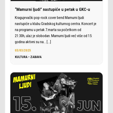
“Mamurni ljudi” nastupiće u petak u GKC-u
Kragujevački pop-rock cover bend Mamurni ljudi
nastupiće u klubu Gradskog kulturnog centra. Koncert je
na programu u petak 7.marta sa početkom od
21:30h, ulaz je slobodan. Mamurni ljudi već više od 15
godina aktivni su na…
[…]
03/03/2025
KULTURA
•
ZABAVA