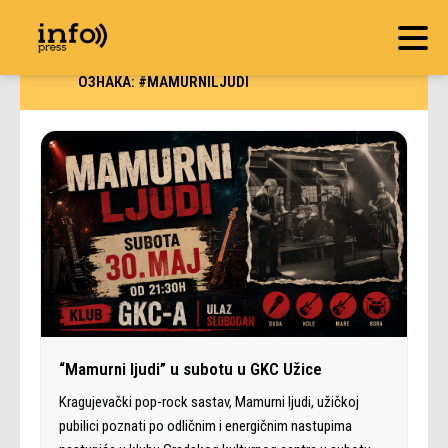
ОЗНАКА:
#MAMURNILJUDI
“Mamurni ljudi” u subotu u GKC Užice
Kragujevački pop-rock sastav, Mamurni ljudi, užičkoj
pubilici poznati po odličnim i energičnim nastupima