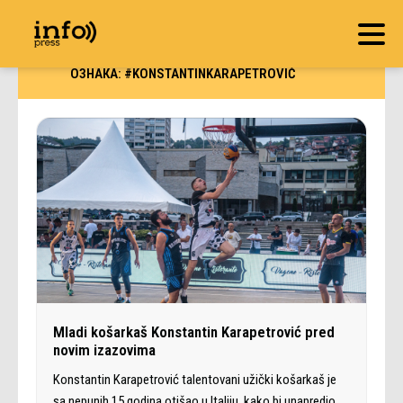
ОЗНАКА:
#KONSTANTINKARAPETROVIĆ
Mladi košarkaš Konstantin Karapetrović pred
novim izazovima
Konstantin Karapetrović talentovani užički košarkaš je
sa nepunih 15 godina otišao u Italiju, kako bi unapredio