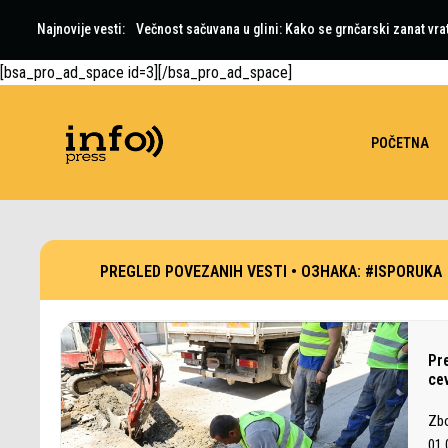
Najnovije vesti:
Večnost sačuvana u glini: Kako se grnčarski zanat vra
[bsa_pro_ad_space id=3][/bsa_pro_ad_space]
POČETNA
PREGLED POVEZANIH VESTI •
ОЗНАКА:
#ISPORUKA
Pr
ce
Zbo
01.