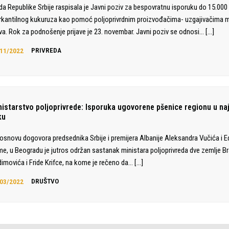
da Republike Srbije raspisala je Javni poziv za bespovratnu isporuku do 15.000
kantilnog kukuruza kao pomoć poljoprivrdnim proizvođačima- uzgajivačima 
va. Rok za podnošenje prijave je 23. novembar. Javni poziv se odnosi…
[…]
11/2022
PRIVREDA
nistarstvo poljoprivrede: Isporuka ugovorene pšenice regionu u n
ku
osnovu dogovora predsednika Srbije i premijera Albanije Aleksandra Vučića i Ed
e, u Beogradu je jutros održan sastanak ministara poljoprivreda dve zemlje Br
imovića i Fride Krifce, na kome je rečeno da…
[…]
03/2022
DRUŠTVO