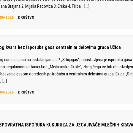
ana Brajana 2. Mijaila Radovića 3. Erska 4. Filipa…
[…]
06/2026
DRUŠTVO
og kvara bez isporuke gasa centralnim delovima grada Užica
g curenja gasa na instalacijama JP „Srbijagas“, obustavljena je isporuka gas
no-regulacionoj stanici kod „Medicinske škole“, zbog čega će biti obustavlje
bdevanje gasom određenih potrošača u centralnim delovima grada. Ekipe „Srb
…
[…]
04/2026
DRUŠTVO
SPOVRATNA ISPORUKA KUKURUZA ZA UZGAJIVAČE MLEČNIH KRAV