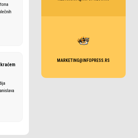
 tona
mlečnih
MARKETING@INFOPRESS.RS
ajkraćem
ija
anislava