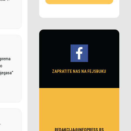
a prema
no
ZAPRATITE NAS NA FEJSBUKU
ijegasa“
A
REDAKCIJA@INFOPRESS.RS