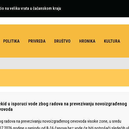
tio na velika vrata u čačanskom kraju
POLITIKA
PRIVREDA
DRUŠTVO
HRONIKA
KULTURA
ekid u isporuci vode zbog radova na prevezivanju novoizgrađenog
vovoda
g radova na prevezivanju novoizgrađenog cevovoda visoke zone, u sredu
07.2026.godine u periodu od 8-16 časova bez vode će biti potrošači sledećih uli