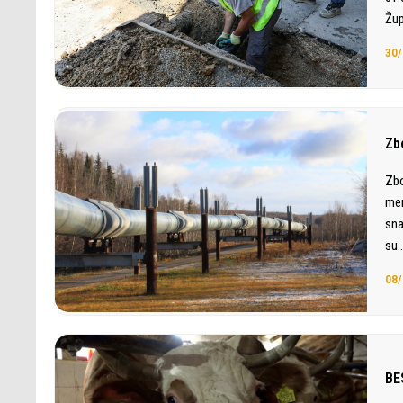
Žup
30/
Zb
Zbo
mer
sna
su
08/
BE