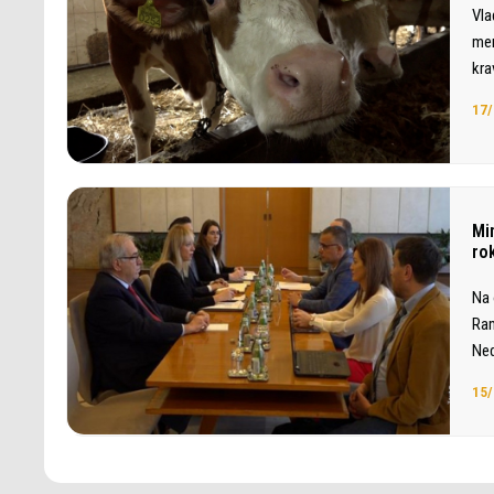
Vla
mer
kra
17/
Mi
ro
Na 
Ram
Ned
15/