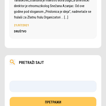
Tanasković,starišina je maestro Bora Dugić,a umetnički
direktor je etnomuzikolog Snežana Azanjac. Od ove
godine pod sloganom ,,Prislonica je ideja”, nadmetaće se
frulaši za Zlatnu frulu.Organizatori …
[…]
21/07/2021
DRUŠTVO
PRETRAŽI SAJT