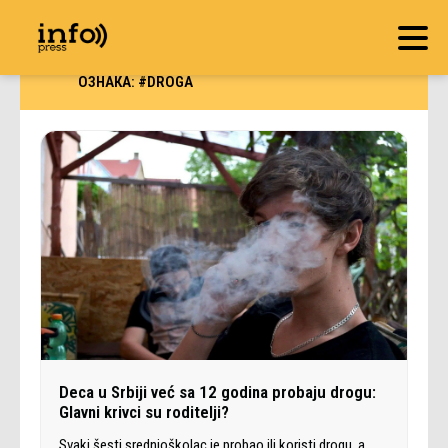
ОЗНАКА:
#DROGA
Deca u Srbiji već sa 12 godina probaju drogu:
Glavni krivci su roditelji?
Svaki šesti srednjoškolac je probao ili koristi drogu, a