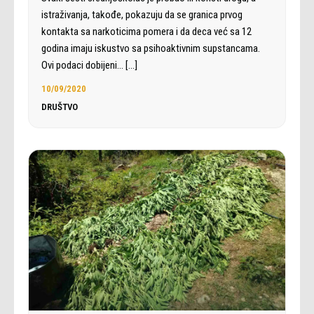
istraživanja, takođe, pokazuju da se granica prvog
kontakta sa narkoticima pomera i da deca već sa 12
godina imaju iskustvo sa psihoaktivnim supstancama.
Ovi podaci dobijeni…
[…]
10/09/2020
DRUŠTVO