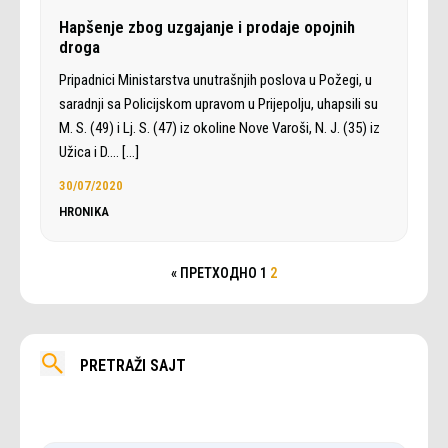
Hapšenje zbog uzgajanje i prodaje opojnih
droga
Pripadnici Ministarstva unutrašnjih poslova u Požegi, u
saradnji sa Policijskom upravom u Prijepolju, uhapsili su
M. S. (49) i Lj. S. (47) iz okoline Nove Varoši, N. J. (35) iz
Užica i D.…
[…]
30/07/2020
HRONIKA
« ПРЕТХОДНО
1
2
PRETRAŽI SAJT