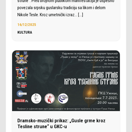
strune“. Pred brojnom publikom manifestacija je uspešno
povezala srpsku guslarsku tradiciju sa likom i delom
Nikole Tesle. Kroz umetnički izraz…
[…]
16/12/2025
KULTURA
Dramsko-muzički prikaz: „Gusle grme kroz
Tesline strune“ u GKC-u