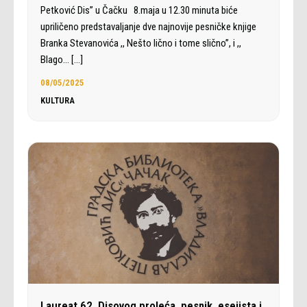
Petković Dis” u Čačku 8.maja u 12.30 minuta biće
upriličeno predstavaljanje dve najnovije pesničke knjige
Branka Stevanovića ,, Nešto lično i tome slično”, i ,,
Blago…
[…]
08/05/2025
KULTURA
Laureat 62. Disovog proleća pesnik, esejista i