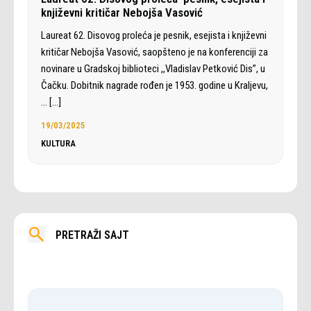
književni kritičar Nebojša Vasović
Laureat 62. Disovog proleća je pesnik, esejista i književni
kritičar Nebojša Vasović, saopšteno je na konferenciji za
novinare u Gradskoj biblioteci ,,Vladislav Petković Dis”, u
Čačku. Dobitnik nagrade rođen je 1953. godine u Kraljevu,
…
[…]
19/03/2025
KULTURA
PRETRAŽI SAJT