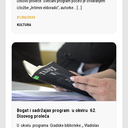
Disovo proleće. Svečani program počeo je otvaranjem
izložbe „Intimni eldorado”, autorke…
[…]
01/06/2026
KULTURA
Bogat i sadržajan program u okviru 62.
Disovog proleća
U okviru programa Gradske biblioteke ,, Vladislav