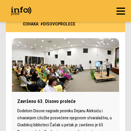
ОЗНАКА:
#DISOVOPROLEĆE
Završeno 63. Disovo proleće
Dodelom Disove nagrade pesniku Dejanu Aleksiću i
otvaranjem izložbe posvećene njegovom stvaralaštvu, u
Gradskoj biblioteci Čačak u petak je završeno je 63.