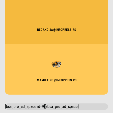
REDAKCIJA@INFOPRESS.RS
MARKETING@INFOPRESS.RS
[bsa_pro_ad_space id=9][/bsa_pro_ad_space]