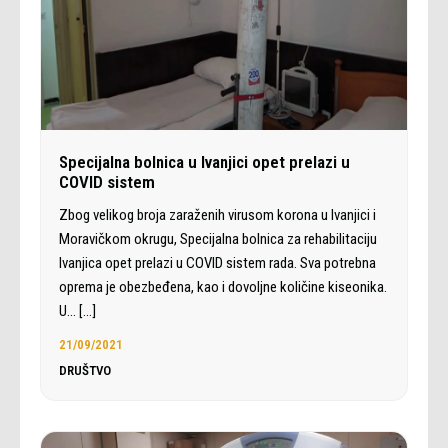
Specijalna bolnica u Ivanjici opet prelazi u
COVID sistem
Zbog velikog broja zaraženih virusom korona u Ivanjici i
Moravičkom okrugu, Specijalna bolnica za rehabilitaciju
Ivanjica opet prelazi u COVID sistem rada. Sva potrebna
oprema je obezbeđena, kao i dovoljne količine kiseonika.
U…
[…]
21/09/2021
DRUŠTVO