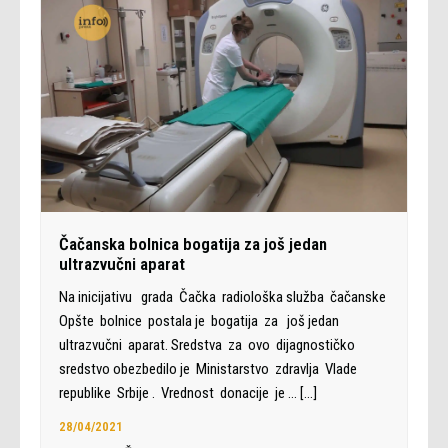
Čačanska bolnica bogatija za još jedan
ultrazvučni aparat
Na inicijativu grada Čačka radiološka služba čačanske
Opšte bolnice postala je bogatija za još jedan
ultrazvučni aparat. Sredstva za ovo dijagnostičko
sredstvo obezbedilo je Ministarstvo zdravlja Vlade
republike Srbije . Vrednost donacije je …
[…]
28/04/2021