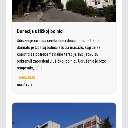
Donacija užičkoj bolnici
Udruženje invalida cerebralne i dečje parazile Užice
doniralo je Opštoj bolnici sto za masažu, koji će se
koristiti za potrebe fizikalne terapije. Inicijativu su
pokrenuli zaposleni u užičkoj bolnici, Udruženje je brzo
reagovalo,…
[…]
10/08/2023
DRUŠTVO