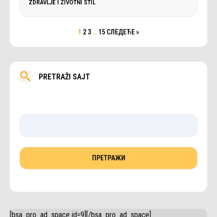
ZDRAVLJE I ŽIVOTNI STIL
1
2
3
…
15
СЛЕДЕЋЕ »
PRETRAŽI SAJT
[bsa_pro_ad_space id=9][/bsa_pro_ad_space]