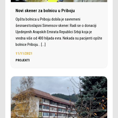
Novi skener za bolnicu u Priboju
Opšta bolnica u Priboju dobila je savremeni
šesnaestoslajsni Simensov skener. Radi se o donaciji
Ujedinjenih Arapskih Emirata Republici Srbiji koja je
vredna više od 400 hiljada evra. Nekada su pacijenti opšte
bolnice Priboju…
[…]
11/11/2021
PROJEKTI