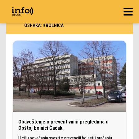
ОЗНАКА:
#BOLNICA
Obaveštenje o preventivnim pregledima u
Opštoj bolnici Čačak
U cilju povećanja svesti o prevenciji bolesti i vraćanju