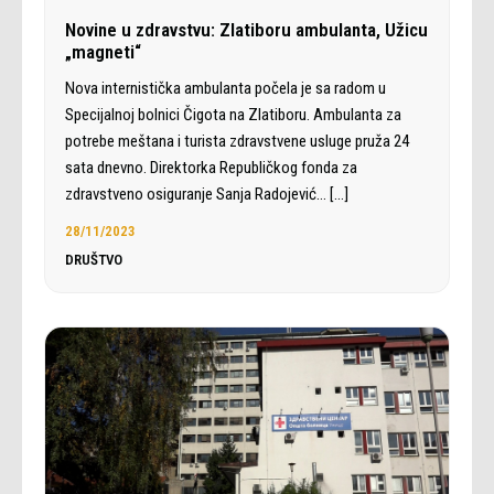
Novine u zdravstvu: Zlatiboru ambulanta, Užicu
„magneti“
Nova internistička ambulanta počela je sa radom u
Specijalnoj bolnici Čigota na Zlatiboru. Ambulanta za
potrebe meštana i turista zdravstvene usluge pruža 24
sata dnevno. Direktorka Republičkog fonda za
zdravstveno osiguranje Sanja Radojević…
[…]
28/11/2023
DRUŠTVO