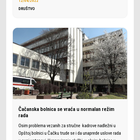
12/04/2022
DRUŠTVO
Čačanska bolnica se vraća u normalan režim
rada
Osim problema vezanih za stručne kadrove nadležni u
Opštoj bolnici u Čačku trude se i da unaprede uslove rada