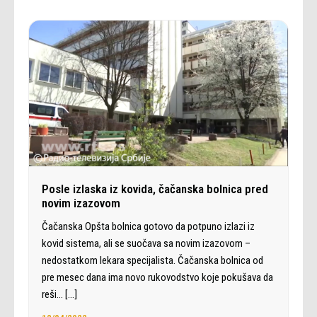
Posle izlaska iz kovida, čačanska bolnica pred
novim izazovom
Čačanska Opšta bolnica gotovo da potpuno izlazi iz
kovid sistema, ali se suočava sa novim izazovom –
nedostatkom lekara specijalista. Čačanska bolnica od
pre mesec dana ima novo rukovodstvo koje pokušava da
reši…
[…]