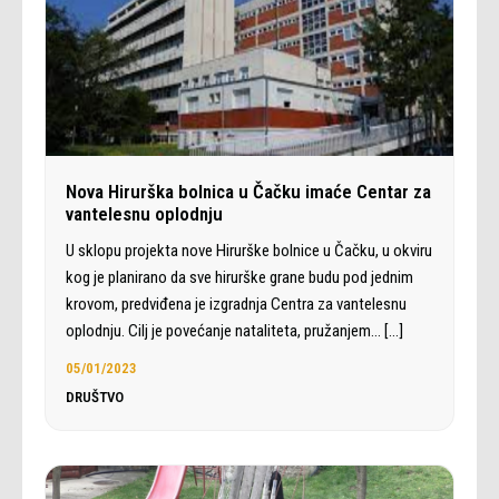
Nova Hirurška bolnica u Čačku imaće Centar za
vantelesnu oplodnju
U sklopu projekta nove Hirurške bolnice u Čačku, u okviru
kog je planirano da sve hirurške grane budu pod jednim
krovom, predviđena je izgradnja Centra za vantelesnu
oplodnju. Cilj je povećanje nataliteta, pružanjem…
[…]
05/01/2023
DRUŠTVO