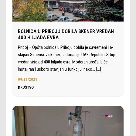
BOLNICA U PRIBOJU DOBILA SKENER VREDAN
400 HILJADA EVRA
Priboj – Opšta bolnica u Priboju dobila je savremeni 16-
slajsni Simensov skener, iz donacije UAE Republici Srbiji,
vredan više od 400 hiljada evra. Moderan uređaj biće
instaliran i uskoro stavljen u funkciju, nako…
[…]
09/11/2021
DRUŠTVO