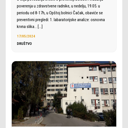
poverenja u zdravstvene radnike, u nedelju, 19.05. u
periodu od 8-17h, u Opštoj bolnici Čačak, obaviće se
preventivni pregledi: 1. labaratorijske analize: osnovna
krvna slika…
[…]
17/05/2024
DRUŠTVO