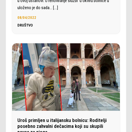
u ovoj ustanovi. U renoviranje službi u okviru bolnice u
uloženo je do sada…
[…]
08/04/2022
DRUŠTVO
Uroš primljen u italijansku bolnicu: Roditelji
posebno zahvalni dečacima koji su skupili