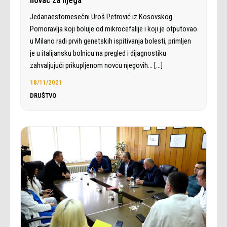
novac za njega
Jedanaestomesečni Uroš Petrović iz Kosovskog
Pomoravlja koji boluje od mikrocefalije i koji je otputovao
u Milano radi prvih genetskih ispitivanja bolesti, primljen
je u italijansku bolnicu na pregled i dijagnostiku
zahvaljujući prikupljenom novcu njegovih…
[…]
18/11/2021
DRUŠTVO