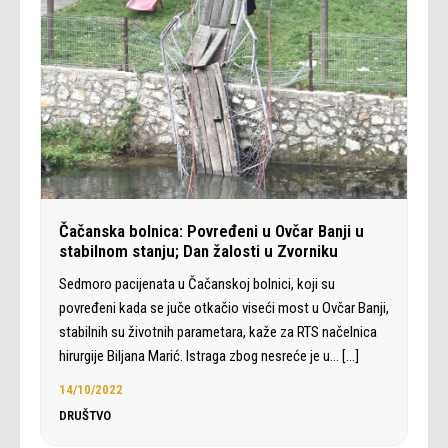
Čačanska bolnica: Povređeni u Ovčar Banji u
stabilnom stanju; Dan žalosti u Zvorniku
Sedmoro pacijenata u Čačanskoj bolnici, koji su
povređeni kada se juče otkačio viseći most u Ovčar Banji,
stabilnih su životnih parametara, kaže za RTS načelnica
hirurgije Biljana Marić. Istraga zbog nesreće je u…
[…]
14/10/2022
DRUŠTVO