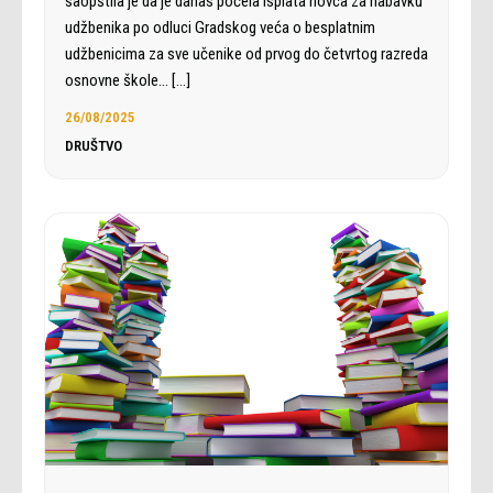
saopštila je da je danas počela isplata novca za nabavku
udžbenika po odluci Gradskog veća o besplatnim
udžbenicima za sve učenike od prvog do četvrtog razreda
osnovne škole…
[…]
26/08/2025
DRUŠTVO