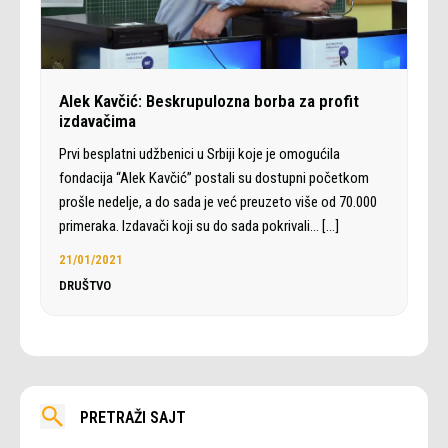
Alek Kavčić: Beskrupulozna borba za profit
izdavačima
Prvi besplatni udžbenici u Srbiji koje je omogućila
fondacija “Alek Kavčić” postali su dostupni početkom
prošle nedelje, a do sada je već preuzeto više od 70.000
primeraka. Izdavači koji su do sada pokrivali…
[…]
21/01/2021
DRUŠTVO
PRETRAŽI SAJT