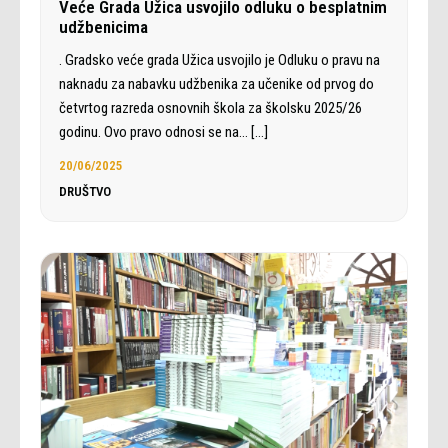
Veće Grada Užica usvojilo odluku o besplatnim
udžbenicima
. Gradsko veće grada Užica usvojilo je Odluku o pravu na
naknadu za nabavku udžbenika za učenike od prvog do
četvrtog razreda osnovnih škola za školsku 2025/26
godinu. Ovo pravo odnosi se na…
[…]
20/06/2025
DRUŠTVO