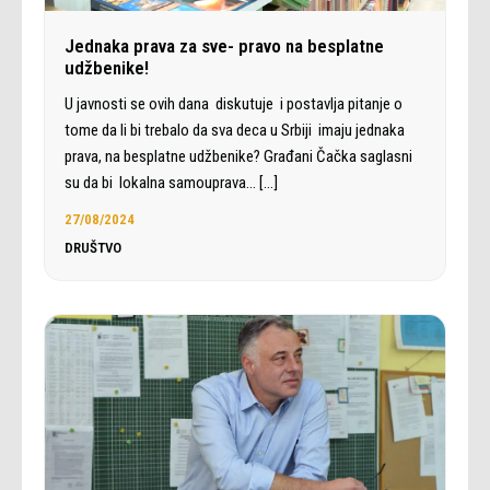
Jednaka prava za sve- pravo na besplatne
udžbenike!
U javnosti se ovih dana diskutuje i postavlja pitanje o
tome da li bi trebalo da sva deca u Srbiji imaju jednaka
prava, na besplatne udžbenike? Građani Čačka saglasni
su da bi lokalna samouprava…
[…]
27/08/2024
DRUŠTVO