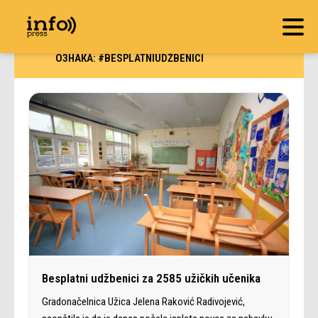
ОЗНАКА:
#BESPLATNIUDŽBENICI
Besplatni udžbenici za 2585 užičkih učenika
Gradonačelnica Užica Jelena Raković Radivojević,