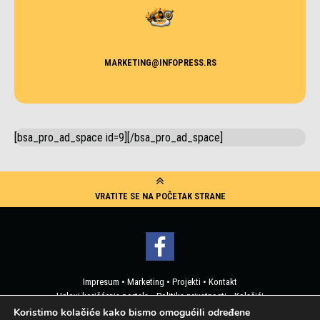
MARKETING@INFOPRESS.RS
[bsa_pro_ad_space id=9][/bsa_pro_ad_space]
VRATITE SE NA POČETAK STRANE
Impresum
•
Marketing
•
Projekti
•
Kontakt
Uslovi korišćenja portala
•
Politika privatnosti
•
Kolačići
Pristup korisničkim podacima
Koristimo kolačiće kako bismo omogućili određene