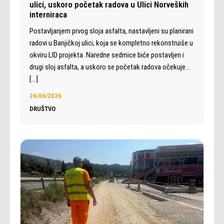
ulici, uskoro početak radova u Ulici Norveških
interniraca
Postavljanjem prvog sloja asfalta, nastavljeni su planirani
radovi u Banjičkoj ulici, koja se kompletno rekonstruiše u
okviru LID projekta. Naredne sedmice biće postavljen i
drugi sloj asfalta, a uskoro se početak radova očekuje…
[…]
26/06/2026
DRUŠTVO