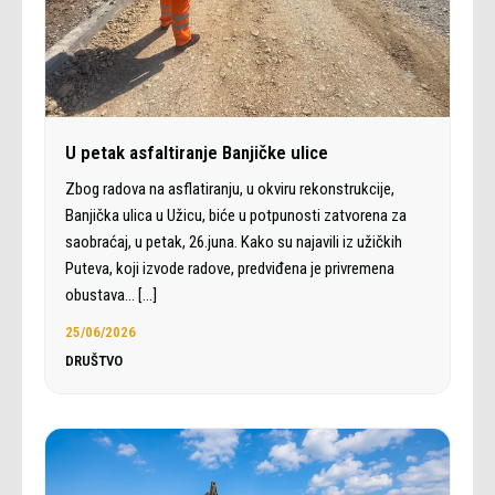
U petak asfaltiranje Banjičke ulice
Zbog radova na asflatiranju, u okviru rekonstrukcije,
Banjička ulica u Užicu, biće u potpunosti zatvorena za
saobraćaj, u petak, 26.juna. Kako su najavili iz užičkih
Puteva, koji izvode radove, predviđena je privremena
obustava…
[…]
25/06/2026
DRUŠTVO