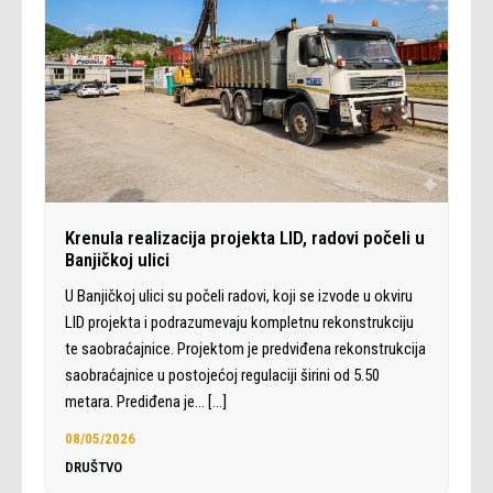
Krenula realizacija projekta LID, radovi počeli u
Banjičkoj ulici
U Banjičkoj ulici su počeli radovi, koji se izvode u okviru
LID projekta i podrazumevaju kompletnu rekonstrukciju
te saobraćajnice. Projektom je predviđena rekonstrukcija
saobraćajnice u postojećoj regulaciji širini od 5.50
metara. Prediđena je…
[…]
08/05/2026
DRUŠTVO