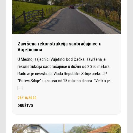
Završena rekonstrukcija saobraćajnice u
Vujetincima
U Mesnoj zajednici Vujetinci kod Čačka, završena je
rekonstrukcija saobraćajnice u dužini od 2.350 metara.
Radove je investirala Vlada Republike Srbije preko JP
“Putevi Srbije” u iznosu od 18 miliona dinara. “Veliko je…
[…]
28/10/2020
DRUŠTVO