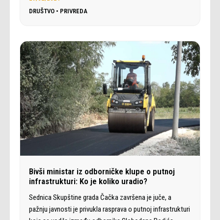
DRUŠTVO
•
PRIVREDA
Bivši ministar iz odborničke klupe o putnoj
infrastrukturi: Ko je koliko uradio?
Sednica Skupštine grada Čačka završena je juče, a
pažnju javnosti je privukla rasprava o putnoj infrastrukturi