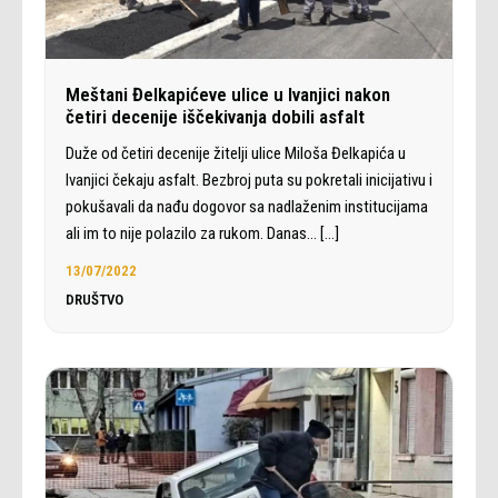
Meštani Đelkapićeve ulice u Ivanjici nakon
četiri decenije iščekivanja dobili asfalt
Duže od četiri decenije žitelji ulice Miloša Đelkapića u
Ivanjici čekaju asfalt. Bezbroj puta su pokretali inicijativu i
pokušavali da nađu dogovor sa nadlaženim institucijama
ali im to nije polazilo za rukom. Danas…
[…]
13/07/2022
DRUŠTVO