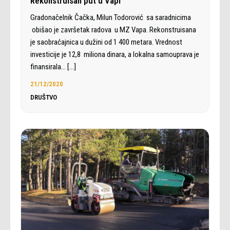
Rekonstruisan put u Vapi
Gradonačelnik Čačka, Milun Todorović sa saradnicima
obišao je završetak radova u MZ Vapa. Rekonstruisana
je saobraćajnica u dužini od 1 400 metara. Vrednost
investicije je 12,8 miliona dinara, a lokalna samouprava je
finansirala…
[…]
21/12/2020
DRUŠTVO