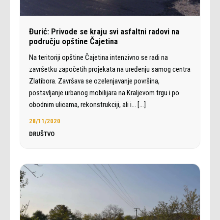
Đurić: Privode se kraju svi asfaltni radovi na
području opštine Čajetina
Na teritoriji opštine Čajetina intenzivno se radi na
završetku započetih projekata na uređenju samog centra
Zlatibora. Završava se ozelenjavanje površina,
postavljanje urbanog mobilijara na Kraljevom trgu i po
obodnim ulicama, rekonstrukciji, ali i…
[…]
28/11/2020
DRUŠTVO