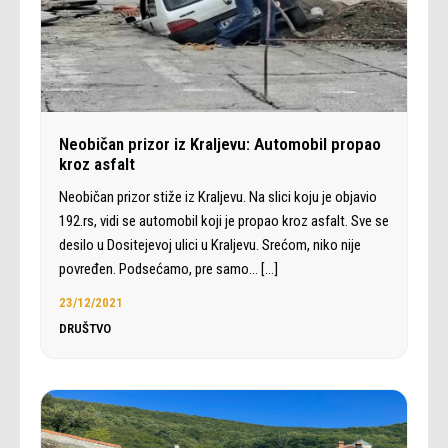
Neobičan prizor iz Kraljevu: Automobil propao
kroz asfalt
Neobičan prizor stiže iz Kraljevu. Na slici koju je objavio
192.rs, vidi se automobil koji je propao kroz asfalt. Sve se
desilo u Dositejevoj ulici u Kraljevu. Srećom, niko nije
povređen. Podsećamo, pre samo…
[…]
23/12/2021
DRUŠTVO