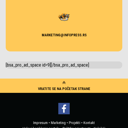
MARKETING@INFOPRESS.RS
[bsa_pro_ad_space id=9][/bsa_pro_ad_space]
VRATITE SE NA POČETAK STRANE
Impresum
•
Marketing
•
Projekti
•
Kontakt