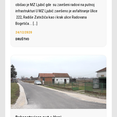
obišao je MZ Ljubić gde su završeni radovi na putnoj
infrastrukturi U MZ Ljubić završeno je asfaltiranje Ulice
222, Radiše Zatežića kao i krak ulice Radovana
Bogetića.…
[…]
24/12/2020
DRUŠTVO