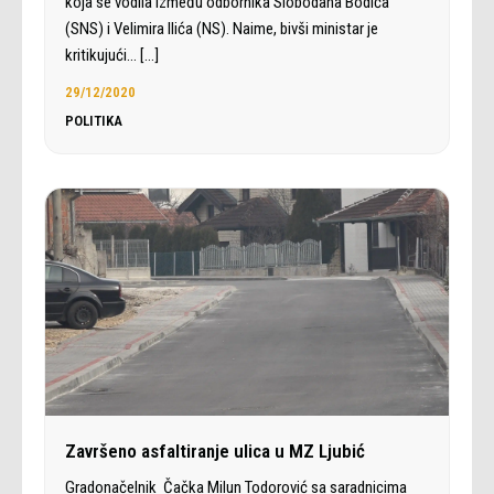
koja se vodila između odbornika Slobodana Bodića
(SNS) i Velimira Ilića (NS). Naime, bivši ministar je
kritikujući…
[…]
29/12/2020
POLITIKA
Završeno asfaltiranje ulica u MZ Ljubić
Gradonačelnik Čačka Milun Todorović sa saradnicima