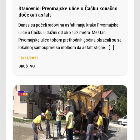
Stanovnici Prvomajske ulice u Čačku konačno
dočekali asfalt
Danas su počeli radovi na asfaltiranju kraka Prvomajske
ulice u Čačku u dužini od oko 152 metra. Meštani
Prvomajske ulice tokom prethodnih godina obraćali su se
lokalnoj samoupravi sa molbom da asfalt stigne…
[…]
08/11/2022
DRUŠTVO