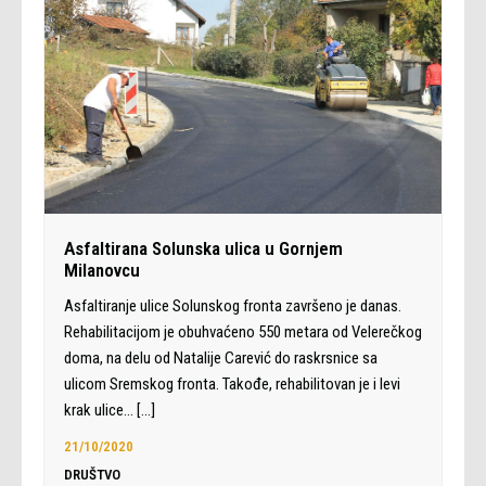
Asfaltirana Solunska ulica u Gornjem
Milanovcu
Asfaltiranje ulice Solunskog fronta završeno je danas.
Rehabilitacijom je obuhvaćeno 550 metara od Velerečkog
doma, na delu od Natalije Carević do raskrsnice sa
ulicom Sremskog fronta. Takođe, rehabilitovan je i levi
krak ulice…
[…]
21/10/2020
DRUŠTVO