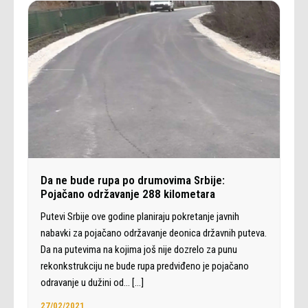
Da ne bude rupa po drumovima Srbije:
Pojačano održavanje 288 kilometara
Putevi Srbije ove godine planiraju pokretanje javnih
nabavki za pojačano održavanje deonica državnih puteva.
Da na putevima na kojima još nije dozrelo za punu
rekonkstrukciju ne bude rupa predviđeno je pojačano
odravanje u dužini od…
[…]
27/02/2021