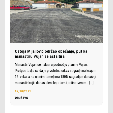
Ostoja Mijailović održao obećanje, put ka
manastiru Vujan se asfaltira
Manastir Vujan se nalazi u podnožju planine Vujan.
Pretpostavlja se da je prvobitna crkva sagradjena krajem
16. veka, a na njenim temeljima 1805. sagradjen današnji
manastir koji i danas pleni lepotom i jedinstvenim…
[…]
02/10/2021
DRUŠTVO