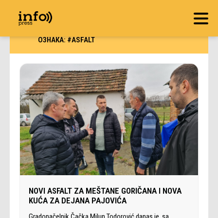
ОЗНАКА:
#ASFALT
NOVI ASFALT ZA MEŠTANE GORIČANA I NOVA
KUĆA ZA DEJANA PAJOVIĆA
Gradonačelnik Čačka Milun Todorović danas je, sa