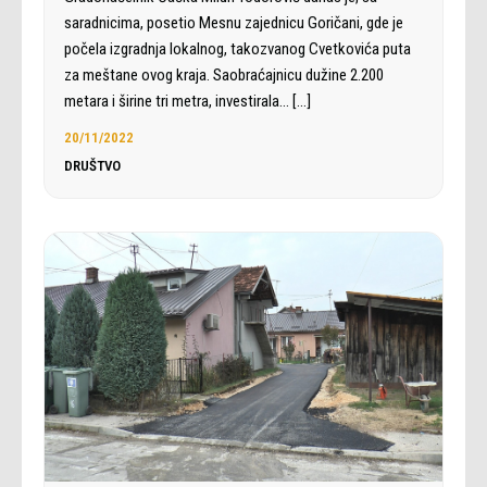
saradnicima, posetio Mesnu zajednicu Goričani, gde je
počela izgradnja lokalnog, takozvanog Cvetkovića puta
za meštane ovog kraja. Saobraćajnicu dužine 2.200
metara i širine tri metra, investirala…
[…]
20/11/2022
DRUŠTVO